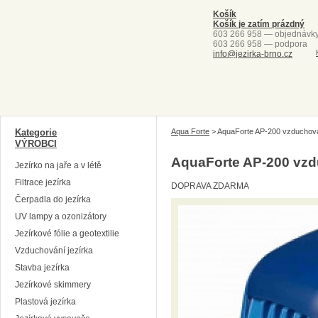
Košík
Košík je zatím prázdný
603 266 958 — objednávk
603 266 958 — podpora
info@jezirka-brno.cz
Kategorie
Aqua Forte
>
AquaForte AP-200 vzduchov
VÝROBCI
AquaForte AP-200 vz
Jezírko na jaře a v létě
Filtrace jezírka
DOPRAVA ZDARMA
Čerpadla do jezírka
UV lampy a ozonizátory
Jezírkové fólie a geotextilie
Vzduchování jezírka
Stavba jezírka
Jezírkové skimmery
Plastová jezírka