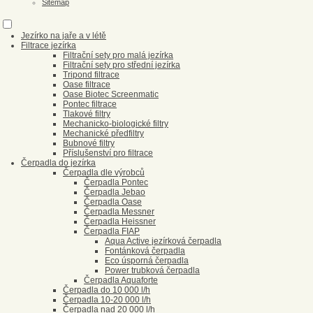
Sitemap
Jezírko na jaře a v létě
Filtrace jezírka
Filtrační sety pro malá jezírka
Filtrační sety pro střední jezírka
Tripond filtrace
Oase filtrace
Oase Biotec Screenmatic
Pontec filtrace
Tlakové filtry
Mechanicko-biologické filtry
Mechanické předfiltry
Bubnové filtry
Příslušenství pro filtrace
Čerpadla do jezírka
Čerpadla dle výrobců
Čerpadla Pontec
Čerpadla Jebao
Čerpadla Oase
Čerpadla Messner
Čerpadla Heissner
Čerpadla FIAP
Aqua Active jezírková čerpadla
Fontánková čerpadla
Eco úsporná čerpadla
Power trubková čerpadla
Čerpadla Aquaforte
Čerpadla do 10 000 l/h
Čerpadla 10-20 000 l/h
Čerpadla nad 20 000 l/h