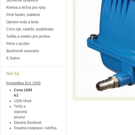
Jezírkové vysavače
Krmiva a léčiva pro ryby
Proti řasám, bakterie
Úprava vody a testy
Chov ryb, nádrže, podběráky
Světla a elektro pro jezírka
Péče o jezírko
Bazénové vysavače
E.Sybox
Náš tip
PondoMax Eco 1500
Cena 1689
Kč
1500 l/hod
Tichý a
úsporný
provoz
Dlouhá životnost
Snadná instalace i údržba