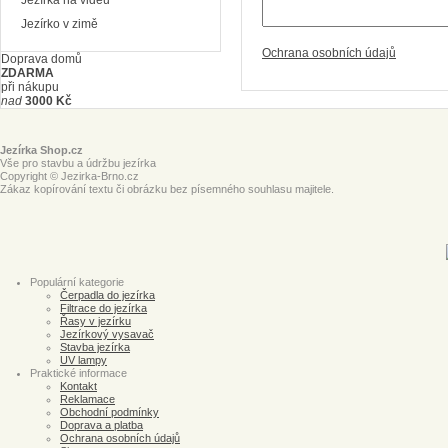
Jezírka na videu
Jezírko v zimě
Ochrana osobních údajů
Doprava domů
ZDARMA
při nákupu
nad
3000 Kč
Jezírka Shop.cz
Vše pro stavbu a údržbu jezírka
Copyright © Jezirka-Brno.cz
Zákaz kopírování textu či obrázku bez písemného souhlasu majitele.
Populární kategorie
Čerpadla do jezírka
Filtrace do jezírka
Řasy v jezírku
Jezírkový vysavač
Stavba jezírka
UV lampy
Praktické informace
Kontakt
Reklamace
Obchodní podmínky
Doprava a platba
Ochrana osobních údajů