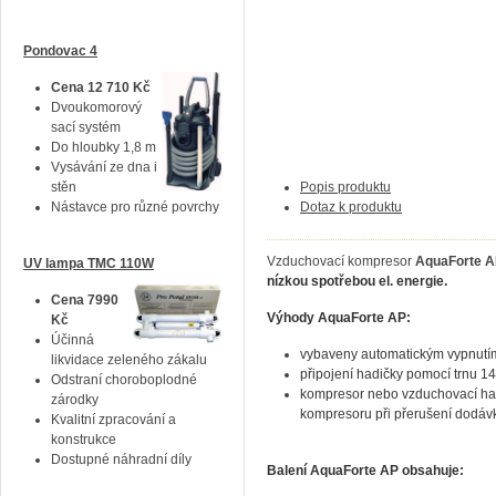
Pondovac 4
Cena 12 710 Kč
Dvoukomorový
sací systém
Do hloubky 1,8 m
Vysávání ze dna i
stěn
Popis produktu
Nástavce pro různé povrchy
Dotaz k produktu
Vzduchovací kompresor
AquaForte 
UV lampa TMC 110W
nízkou spotřebou el. energie.
Cena 7990
Výhody AquaForte AP:
Kč
Účinná
vybaveny automatickým vypnutím
likvidace zeleného zákalu
připojení hadičky pomocí trnu 
Odstraní choroboplodné
kompresor nebo vzduchovací had
zárodky
kompresoru při přerušení dodávk
Kvalitní zpracování a
konstrukce
Dostupné náhradní díly
Balení AquaForte AP obsahuje: