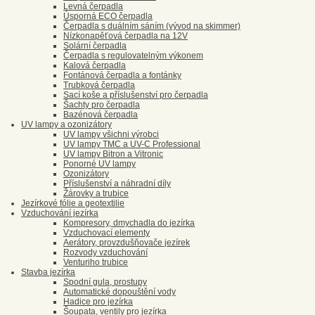
Levná čerpadla
Úsporná ECO čerpadla
Čerpadla s duálním sáním (vývod na skimmer)
Nízkonapěťová čerpadla na 12V
Solární čerpadla
Čerpadla s regulovatelným výkonem
Kalová čerpadla
Fontánová čerpadla a fontánky
Trubková čerpadla
Sací koše a příslušenství pro čerpadla
Šachty pro čerpadla
Bazénová čerpadla
UV lampy a ozonizátory
UV lampy všichni výrobci
UV lampy TMC a UV-C Professional
UV lampy Bitron a Vitronic
Ponorné UV lampy
Ozonizátory
Příslušenství a náhradní díly
Žárovky a trubice
Jezírkové fólie a geotextilie
Vzduchování jezírka
Kompresory, dmychadla do jezírka
Vzduchovací elementy
Aerátory, provzdušňovače jezírek
Rozvody vzduchování
Venturiho trubice
Stavba jezírka
Spodní gula, prostupy
Automatické dopouštění vody
Hadice pro jezírka
Šoupata, ventily pro jezírka