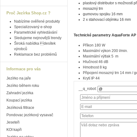
plastový distributor s možností 
mosazný trn
Proč Jezírka Shop.cz ?
gumovou spojku 16 mm
2 x stahovací objímku 16 mm
Nabízíme ověřené produkty
Specializovaný e-shop
Parametrické vyhledávání
Technické parametry A
quaForte AP
Sledujeme nejnovější trendy
Široká nabídka desítek
Příkon 180 W
výrobců
Maximální výkon 200 l/min.
Reklamace bez problémů
Maximální výtlak 5 m
Hlučnost 46 dB
Hmotnost 8 kg
Informace pro vás
Připojení mosazný trn 14 mm /
Jezírko na jaře
Krytí IP 44
Jezírko během roku
__q_robot:
Zahradní jezírka
Koupací jezírka
Jezírková filtrace
Pondovac jezírkový vysavač
Jeseteři
KOI kapři