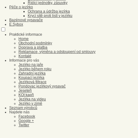
Řídící jednotky, zásuvky
Péče o jezírko
Ochrana a údržba jezírka
Krycí sítě proti listí v jezírku
Bazénové vysavače
E.Sybox
Praktické informace
Home
Obchodní podmínky
Doprava a platba
Reklamace, výměna a odstoupení od smlouvy
Kontakt
Informace pro vás
Jezírko na jaře
Jezírko během roku
Zahradní jezírka
Koupací jezírka
Jezírková filtrace
Pondovac jezírkový vysavač
Jeseteři
KOI kapři
Jezírka na videu
Jezírko v zimě
Seznam výrobců
Najdete nás
Facebook
Google +
Twitter