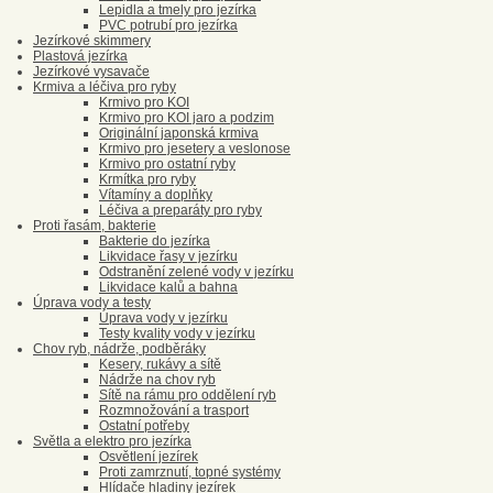
Lepidla a tmely pro jezírka
PVC potrubí pro jezírka
Jezírkové skimmery
Plastová jezírka
Jezírkové vysavače
Krmiva a léčiva pro ryby
Krmivo pro KOI
Krmivo pro KOI jaro a podzim
Originální japonská krmiva
Krmivo pro jesetery a veslonose
Krmivo pro ostatní ryby
Krmítka pro ryby
Vítamíny a doplňky
Léčiva a preparáty pro ryby
Proti řasám, bakterie
Bakterie do jezírka
Likvidace řasy v jezírku
Odstranění zelené vody v jezírku
Likvidace kalů a bahna
Úprava vody a testy
Úprava vody v jezírku
Testy kvality vody v jezírku
Chov ryb, nádrže, podběráky
Kesery, rukávy a sítě
Nádrže na chov ryb
Sítě na rámu pro oddělení ryb
Rozmnožování a trasport
Ostatní potřeby
Světla a elektro pro jezírka
Osvětlení jezírek
Proti zamrznutí, topné systémy
Hlídače hladiny jezírek