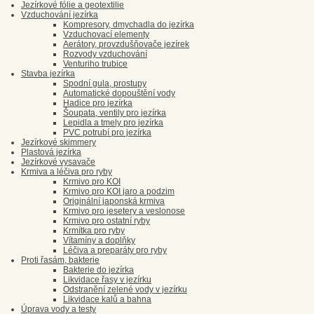
Jezírkové fólie a geotextilie
Vzduchování jezírka
Kompresory, dmychadla do jezírka
Vzduchovací elementy
Aerátory, provzdušňovače jezírek
Rozvody vzduchování
Venturiho trubice
Stavba jezírka
Spodní gula, prostupy
Automatické dopouštění vody
Hadice pro jezírka
Šoupata, ventily pro jezírka
Lepidla a tmely pro jezírka
PVC potrubí pro jezírka
Jezírkové skimmery
Plastová jezírka
Jezírkové vysavače
Krmiva a léčiva pro ryby
Krmivo pro KOI
Krmivo pro KOI jaro a podzim
Originální japonská krmiva
Krmivo pro jesetery a veslonose
Krmivo pro ostatní ryby
Krmítka pro ryby
Vítamíny a doplňky
Léčiva a preparáty pro ryby
Proti řasám, bakterie
Bakterie do jezírka
Likvidace řasy v jezírku
Odstranění zelené vody v jezírku
Likvidace kalů a bahna
Úprava vody a testy