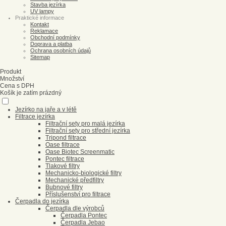
Stavba jezírka
UV lampy
Praktické informace
Kontakt
Reklamace
Obchodní podmínky
Doprava a platba
Ochrana osobních údajů
Sitemap
Produkt
Množství
Cena s DPH
Košík je zatím prázdný
Jezírko na jaře a v létě
Filtrace jezírka
Filtrační sety pro malá jezírka
Filtrační sety pro střední jezírka
Tripond filtrace
Oase filtrace
Oase Biotec Screenmatic
Pontec filtrace
Tlakové filtry
Mechanicko-biologické filtry
Mechanické předfiltry
Bubnové filtry
Příslušenství pro filtrace
Čerpadla do jezírka
Čerpadla dle výrobců
Čerpadla Pontec
Čerpadla Jebao