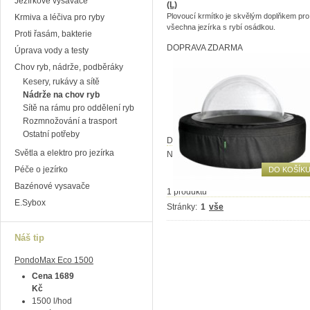
Jezírkové vysavače
(L)
Plovoucí krmítko je skvělým doplňkem pro
Krmiva a léčiva pro ryby
všechna jezírka s rybí osádkou.
Proti řasám, bakterie
DOPRAVA ZDARMA
Úprava vody a testy
Chov ryb, nádrže, podběráky
Kesery, rukávy a sítě
Nádrže na chov ryb
Sítě na rámu pro oddělení ryb
Rozmnožování a trasport
Ostatní potřeby
Dostupnost:
Nedostupné
Světla a elektro pro jezírka
Nedostupné
3 790
Péče o jezírko
DO KOŠÍK
Bazénové vysavače
1 produktů
E.Sybox
Stránky:
1
vše
Náš tip
PondoMax Eco 1500
Cena 1689
Kč
1500 l/hod