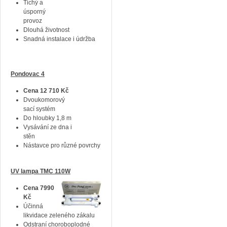
Tichý a
úsporný
provoz
Dlouhá životnost
Snadná instalace i údržba
Pondovac 4
Cena 12 710 Kč
Dvoukomorový
sací systém
Do hloubky 1,8 m
Vysávání ze dna i
stěn
Nástavce pro různé povrchy
UV lampa TMC 110W
Cena 7990
Kč
Účinná
likvidace zeleného zákalu
Odstraní choroboplodné