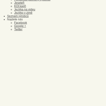
Jeseteři
KOI kapři
Jezírka na videu
Jezírko v zimě
Seznam výrobců
Najdete nás
Facebook
Google +
Twitter