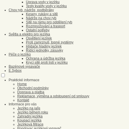
Úprava vody v jezírku
Testy kvality vody v jezírku
Chov ryb, nádrže, podběráky
Kesery, rukávy a sítě
Nádrže na chov ryb
Sítě na rámu pro oddělení ryb
Rozmnožování a trasport
Ostatní potřeby
Světla a elektro pro jezírka
Osvětlení jezírek
Proti zamrznutí, topné systémy
Hlídače hladiny jezírek
Řídící jednotky, zásuvky
Péče o jezírko
Ochrana a údržba jezírka
Krycí sítě proti listí v jezírku
Bazénové vysavače
E.Sybox
Praktické informace
Home
Obchodní podmínky
Doprava a platba
Reklamace, výměna a odstoupení od smlouvy
Kontakt
Informace pro vás
Jezírko na jaře
Jezírko během roku
Zahradní jezírka
Koupací jezírka
Jezírková filtrace
Pondovac jezírkový vysavač