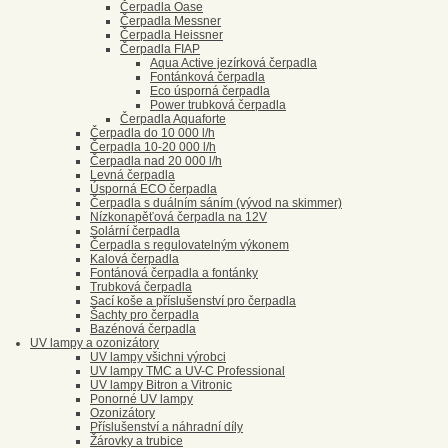
Čerpadla Oase
Čerpadla Messner
Čerpadla Heissner
Čerpadla FIAP
Aqua Active jezírková čerpadla
Fontánková čerpadla
Eco úsporná čerpadla
Power trubková čerpadla
Čerpadla Aquaforte
Čerpadla do 10 000 l/h
Čerpadla 10-20 000 l/h
Čerpadla nad 20 000 l/h
Levná čerpadla
Úsporná ECO čerpadla
Čerpadla s duálním sáním (vývod na skimmer)
Nízkonapěťová čerpadla na 12V
Solární čerpadla
Čerpadla s regulovatelným výkonem
Kalová čerpadla
Fontánová čerpadla a fontánky
Trubková čerpadla
Sací koše a příslušenství pro čerpadla
Šachty pro čerpadla
Bazénová čerpadla
UV lampy a ozonizátory
UV lampy všichni výrobci
UV lampy TMC a UV-C Professional
UV lampy Bitron a Vitronic
Ponorné UV lampy
Ozonizátory
Příslušenství a náhradní díly
Žárovky a trubice