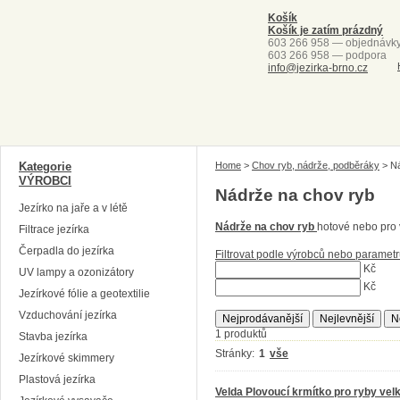
Košík
Košík je zatím prázdný
603 266 958 — objednávk
603 266 958 — podpora
info@jezirka-brno.cz
Kategorie
Home
>
Chov ryb, nádrže, podběráky
>
Ná
VÝROBCI
Nádrže na chov ryb
Jezírko na jaře a v létě
Nádrže na chov ryb
hotové nebo pro 
Filtrace jezírka
Čerpadla do jezírka
Filtrovat podle výrobců nebo paramet
Kč
UV lampy a ozonizátory
Kč
Jezírkové fólie a geotextilie
Vzduchování jezírka
Nejprodávanější
Nejlevnější
N
1 produktů
Stavba jezírka
Stránky:
1
vše
Jezírkové skimmery
Plastová jezírka
Velda Plovoucí krmítko pro ryby vel