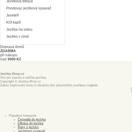
Jezírková filtrace
Pondovac jezírkový vysavač
Jeseteři
KOI kapři
Jezírka na videu
Jezírko v zimě
Doprava domů
ZDARMA
při nákupu
nad
3000 Kč
Jezírka Shop.cz
Vše pro stavbu a údržbu jezírka
Copyright © Jezirka-Brno.cz
Zákaz kopírování textu či obrázku bez písemného souhlasu majitele.
Populární kategorie
Čerpadla do jezírka
Filtrace do jezírka
Řasy v jezírku
Jezírkový vysavač