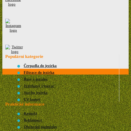
Populární kategorie
Čerpadla do jezírka
Filtrace do jezírka
Řasy v jezírku
Jezírkový vysavač
Stavba jezírka
UV lampy
Praktické informace
Kontakt
Reklamace
Obchodní podmínky