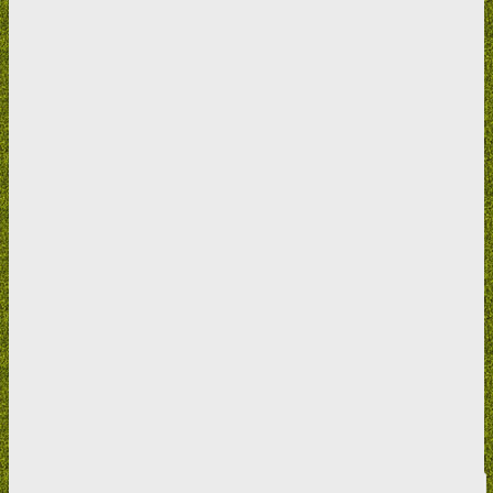
potrhaná krabice, pomačkaný obal atd).
Neposílejte zboží zpět na
fakturační adresu
,
vyčkejte prosím odpovědi.
Jakmile bude žádost na výměnu zboží schválena a budete vyzvání
k vrácení zboží, zašlete zboží na sdělenou adresu včetně
: kopie
faktury, požadavkem na výměnu zboží se zpětnou adresou
včetně telefonického kontaktu a samozřejmě kompletní balení
zboží
(řádně zabalené a pojištěné pro přepravu). Zboží zpět
neposílejte na dobírku, na výměnu zboží není právní nárok, může
být prodejcem odmítnuta či spojena s poplatkem.
Věnujte pozornost správnosti vaší e-mailové adresy, na kterou vás
budeme kontaktovat s postupem řešením reklamace/odstoupení od
smlouvy
Nevracejte zboží zpět na dobírku!
Děkujeme za pochopení a vážíme si vaší spolupráce.
Jméno:
Příjmení:
E-mail:
Telefon:
Číslo faktury a datum nákupu: