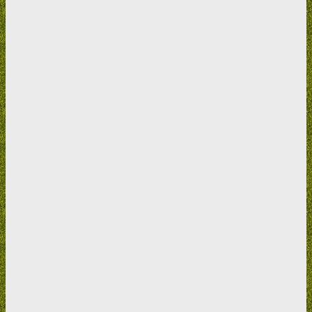
Tento formulář prosím také využijte při
Odstoupení od smlouvy
ve lhůtě 14 dnů.
Náklady na vrácení zboží nese Kupující.
Neposílejte zboží zpět na fakturační adresu
,
vyčkejte prosím
odpovědi.
Do
Popisu závady
uveďte text:
Oznamuji, že tímto odstupuji od smlouvy o nákupu ve lhůtě
čtrnácti dnů, zboží jsem obdržel dne _____.
(doplňte datum)
.
Peníze mi zašlete na účet číslo_______________
(doplňte číslo
účtu).
Zboží nebylo nakoupeno na IČO (v objednávce a následně
ve faktuře nebylo zadáno IČO).
Výměna zboží
Sem tam se stane, že si objednáte zboží, které není úplně podle
vašich představ. Jestliže se vám to stalo na našem e-shopu, pak
stačí vyplnit tento jednoduchý formulář, a to nejpozději do 14 dnů
od převzetí zboží. Do pole pro Popis závady uveďte za jaký
výrobek byste vaše zboží rádi vyměnili. Zboží, které chcete vracet
musí být kompletní včetně dárků vše v originálním obalu, nikterak
nepoškozené. Na zboží i obalu nesmí být známky použití (špinavé,