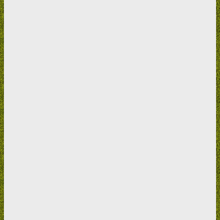
Home
>
Reklamace, výměna a odstoupení od smlouvy
Reklamace, výměna a odstoupení od
smlouvy
Reklamace
Chcete-li reklamovat zboží zakoupené na
Jezírka-shop.cz
,
vyplňte prosím tento jednoduchý formulář. Vyplněním urychlíte
identifikaci zboží, zákazníka a druh závady, což nám umožní
předjednat opravu v odborném servisu. Reklamace tak proběhne
rychleji a k větší spokojenosti zákazníka.
Neposíljete zboží
prosím dokud neobdržíte odpověď
.
V odpovědi zaslané
neprodleně max. do 24 hod od vyplnění formuláře obdržíte
informace pro nejrychlejší vyřízení reklamace.
Do servisu vždy zasílejte
: kopii faktury, popis závady se
zpětnou adresou a telefonickým kontaktem, kompletní balení
výrobku.
Odstoupení od smlouvy ve lhůtě 14 dnů