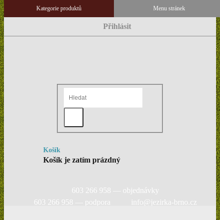
Přihlásit
Košík
Košík je zatím prázdný
603 266 958 — objednávky
603 266 958 — podpora
info@jezirka-brno.cz