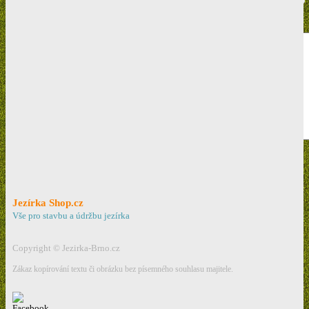
Název zboží a výrobce:
Popis závady:
Odeslat
Ochrana osobních údajů
Jezírka Shop.cz
Vše pro stavbu a údržbu jezírka
Copyright © Jezirka-Brno.cz
Zákaz kopírování textu či obrázku bez písemného souhlasu majitele.