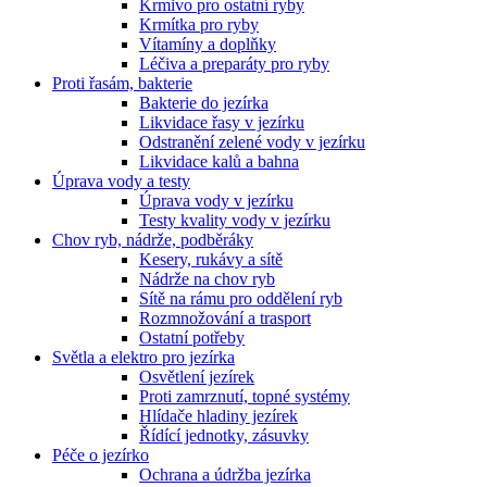
Krmivo pro ostatní ryby
Krmítka pro ryby
Vítamíny a doplňky
Léčiva a preparáty pro ryby
Proti řasám, bakterie
Bakterie do jezírka
Likvidace řasy v jezírku
Odstranění zelené vody v jezírku
Likvidace kalů a bahna
Úprava vody a testy
Úprava vody v jezírku
Testy kvality vody v jezírku
Chov ryb, nádrže, podběráky
Kesery, rukávy a sítě
Nádrže na chov ryb
Sítě na rámu pro oddělení ryb
Rozmnožování a trasport
Ostatní potřeby
Světla a elektro pro jezírka
Osvětlení jezírek
Proti zamrznutí, topné systémy
Hlídače hladiny jezírek
Řídící jednotky, zásuvky
Péče o jezírko
Ochrana a údržba jezírka