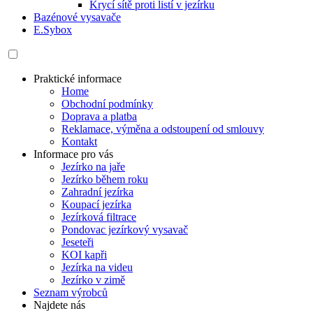
Krycí sítě proti listí v jezírku
Bazénové vysavače
E.Sybox
Praktické informace
Home
Obchodní podmínky
Doprava a platba
Reklamace, výměna a odstoupení od smlouvy
Kontakt
Informace pro vás
Jezírko na jaře
Jezírko během roku
Zahradní jezírka
Koupací jezírka
Jezírková filtrace
Pondovac jezírkový vysavač
Jeseteři
KOI kapři
Jezírka na videu
Jezírko v zimě
Seznam výrobců
Najdete nás