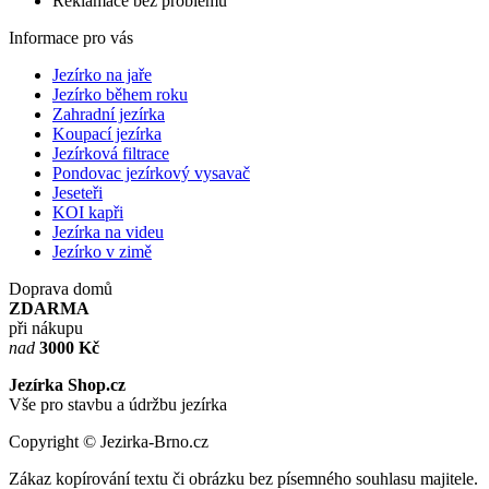
Reklamace bez problémů
Informace pro vás
Jezírko na jaře
Jezírko během roku
Zahradní jezírka
Koupací jezírka
Jezírková filtrace
Pondovac jezírkový vysavač
Jeseteři
KOI kapři
Jezírka na videu
Jezírko v zimě
Doprava domů
ZDARMA
při nákupu
nad
3000 Kč
Jezírka Shop.cz
Vše pro stavbu a údržbu jezírka
Copyright © Jezirka-Brno.cz
Zákaz kopírování textu či obrázku bez písemného souhlasu majitele.