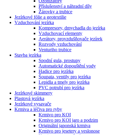
Ozonizátory
Příslušenství a náhradní díly
Žárovky a trubice
Jezírkové fólie a geotextilie
Vzduchování jezírka
Kompresory, dmychadla do jezírka
Vzduchovací elementy
Aerátory, provzdušňovače jezírek
Rozvody vzduchování
Venturiho trubice
Stavba jezírka
Spodní gula, prostupy
Automatické dopouštění vody
Hadice pro jezírka
Šoupata, ventily pro jezírka
Lepidla a tmely pro jezírka
PVC potrubí pro jezírka
Jezírkové skimmery
Plastová jezírka
Jezírkové vysavače
Krmiva a léčiva pro ryby
Krmivo pro KOI
Krmivo pro KOI jaro a podzim
Originální japonská krmiva
Krmivo pro jesetery a veslonose