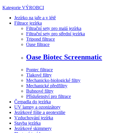
Kategorie
VÝROBCI
Jezírko na jaře a v létě
Filtrace jezírka
Filtrační sety pro malá jezírka
Filtrační sety pro střední jezírka
Tripond filtrace
Oase filtrace
Oase Biotec Screenmatic
Pontec filtrace
Tlakové filtry
Mechanicko-biologické filtry
Mechanické předfiltry
Bubnové filtry
Příslušenství pro filtrace
Čerpadla do jezírka
UV lampy a ozonizátory
Jezírkové fólie a geotextilie
Vzduchování jezírka
Stavba jezírka
Jezírkové skimmery