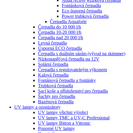
Aqua Active jezírková čerpadla
Fontánková čerpadla
Eco úsporná čerpadla
Power trubková čerpadla
Čerpadla Aquaforte
Čerpadla do 10 000 l/h
Čerpadla 10-20 000 l/h
Čerpadla nad 20 000 l/h
Levná čerpadla
Úsporná ECO čerpadla
Čerpadla s duálním sáním (vývod na skimmer)
Nízkonapěťová čerpadla na 12V
Solární čerpadla
Čerpadla s regulovatelným výkonem
Kalová čerpadla
Fontánová čerpadla a fontánky
Trubková čerpadla
Sací koše a příslušenství pro čerpadla
Šachty pro čerpadla
Bazénová čerpadla
UV lampy a ozonizátory
UV lampy všichni výrobci
UV lampy TMC a UV-C Professional
UV lampy Bitron a Vitronic
Ponorné UV lampy