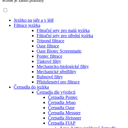
Košík je zatím prázdný
Jezírko na jaře a v létě
Filtrace jezírka
Filtrační sety pro malá jezírka
Filtrační sety pro střední jezírka
Tripond filtrace
Oase filtrace
Oase Biotec Screenmatic
Pontec filtrace
Tlakové filtry
Mechanicko-biologické filtry
Mechanické předfiltry
Bubnové filtry
Příslušenství pro filtrace
Čerpadla do jezírka
Čerpadla dle výrobců
Čerpadla Pontec
Čerpadla Jebao
Čerpadla Oase
Čerpadla Messner
Čerpadla Heissner
Čerpadla FIAP