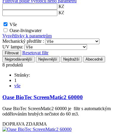
Filtrovat podle výrobců nebo parametrů
Kč
Kč
Vše
Oase-livingwater
Vysvětlivky k parametrům
Mechanický předfiltr :
UV lampa:
Resetovat filtr
Filtrovat
Nejprodávanější
Nejlevnější
Nejdražší
Abecedně
8 produktů
Stránky:
1
vše
Oase BioTec ScreenMatic2 60000
Oase BioTec ScreenMatic2 60000 je filtr s automatickým
oddělováním hrubých nečistot do 60 m3.
DOPRAVA ZDARMA