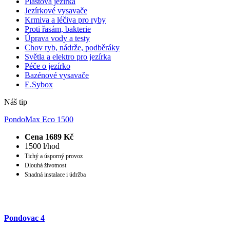
Plastová jezírka
Jezírkové vysavače
Krmiva a léčiva pro ryby
Proti řasám, bakterie
Úprava vody a testy
Chov ryb, nádrže, podběráky
Světla a elektro pro jezírka
Péče o jezírko
Bazénové vysavače
E.Sybox
Náš tip
PondoMax Eco 1500
Cena 1689 Kč
1500 l/hod
Tichý a úsporný provoz
Dlouhá životnost
Snadná instalace i údržba
Pondovac 4