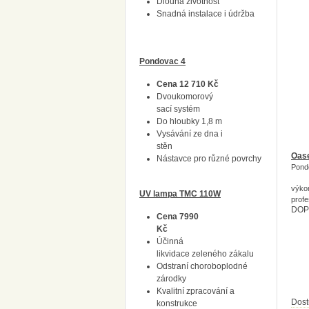
Dlouhá životnost
Snadná instalace i údržba
Pondovac 4
Cena 12 710 Kč
Dvoukomorový
sací systém
Do hloubky 1,8 m
Vysávání ze dna i
stěn
Oas
Nástavce pro různé povrchy
Pond
výko
UV lampa TMC 110W
profe
DOP
Cena 7990
Kč
Účinná
likvidace zeleného zákalu
Odstraní choroboplodné
zárodky
Kvalitní zpracování a
Dost
konstrukce