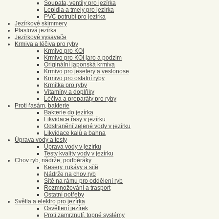
Šoupata, ventily pro jezírka
Lepidla a tmely pro jezírka
PVC potrubí pro jezírka
Jezírkové skimmery
Plastová jezírka
Jezírkové vysavače
Krmiva a léčiva pro ryby
Krmivo pro KOI
Krmivo pro KOI jaro a podzim
Originální japonská krmiva
Krmivo pro jesetery a veslonose
Krmivo pro ostatní ryby
Krmítka pro ryby
Vítamíny a doplňky
Léčiva a preparáty pro ryby
Proti řasám, bakterie
Bakterie do jezírka
Likvidace řasy v jezírku
Odstranění zelené vody v jezírku
Likvidace kalů a bahna
Úprava vody a testy
Úprava vody v jezírku
Testy kvality vody v jezírku
Chov ryb, nádrže, podběráky
Kesery, rukávy a sítě
Nádrže na chov ryb
Sítě na rámu pro oddělení ryb
Rozmnožování a trasport
Ostatní potřeby
Světla a elektro pro jezírka
Osvětlení jezírek
Proti zamrznutí, topné systémy