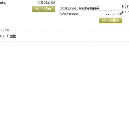
otaz
115 264
Kč
Dos
Dostupnost:
Nedostupné
DO KOŠÍKU
Na 
Nedostupné
77 820
Kč
DO KOŠÍKU
oduktů
nky:
1
vše