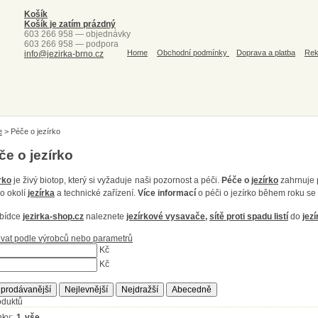
Košík
Košík je zatím prázdný
603 266 958 — objednávky
603 266 958 — podpora
Home
Obchodní podmínky
Doprava a platba
Rek
info@jezirka-brno.cz
e
>
Péče o jezírko
če o jezírko
rko
je živý biotop, který si vyžaduje naši pozornost a péči.
Péče o
jezírko
zahrnuje p
 o okolí
jezírka
a technické zařízení.
Více informací
o péči o jezírko během roku s
bídce
jezirka-shop.cz
naleznete
jezírkové vysavače
,
sítě proti spadu listí
do
jezí
rovat podle výrobců nebo parametrů
Kč
Kč
prodávanější
Nejlevnější
Nejdražší
Abecedně
oduktů
nky:
1
vše