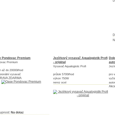
D
D
N
e Pondovac Premium
Jezírkový vysavač Aqualogistik Profi
Dol
- original
aut
ovac Premium
Vysavač Aqualogistic Profi
Jezí
n až do 20000l/hod
sionální vysavač
průtok 5700l/hod
pro v
RAVA ZDARMA
výkon 750W
vyčis
nerez ocel
auto
Akc
upnost:
Na dotaz