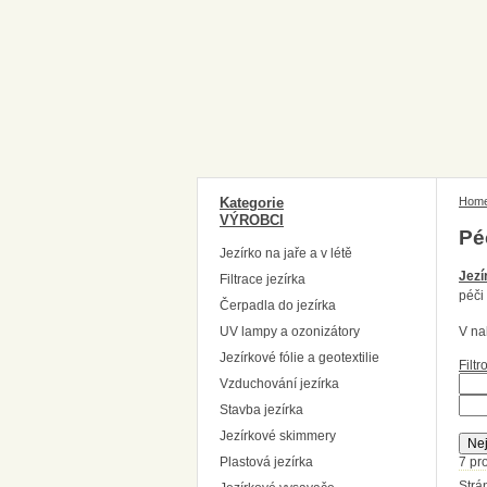
Kategorie
Hom
VÝROBCI
Pé
Jezírko na jaře a v létě
Jezí
Filtrace jezírka
péči
Čerpadla do jezírka
UV lampy a ozonizátory
V na
Jezírkové fólie a geotextilie
Filt
Vzduchování jezírka
Stavba jezírka
Jezírkové skimmery
Nej
Plastová jezírka
7 pr
Strá