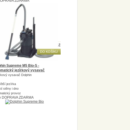
OPRAVA ZDARMA
ostupnost:
Nedostupné
edostupné
11 499
Kč
DO KOŠÍKU
phin Supreme M5 Bio-S -
omatický jezírkový vysavač
rkový vysavač Dolphin
ětší jezírka
tí stěny i dno
matický provoz
e
DOPRAVA ZDARMA