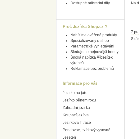
Dostupné náhradní díly
Na d
Proč Jezírka Shop.cz ?
7 pr
Nabízíme ověřené produkty
Strá
Specializovaný e-shop
Parametrické vyhledávání
Sledujeme nejnovější trendy
Široká nabídka desítek
výrobců
Reklamace bez problémů
Informace pro vás
Jezírko na jaře
Jezírko během roku
Zahradní jezírka
Koupací jezírka
Jezírková filtrace
Pondovac jezírkový vysavač
Jeseteři