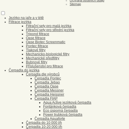
Ochrana osobních údajů
Sitemap
Jezírko na jaře a v létě
Filtrace jezírka
Filtrační sety pro malá jezírka
Filtrační sety pro střední jezírka
Tripond filtrace
Oase filtrace
Oase Biotec Screenmatic
Pontec filtrace
Tlakové filtry
Mechanicko-biologické filtry
Mechanické předfiltry
Bubnové filtry
Příslušenství pro filtrace
Čerpadla do jezírka
Čerpadla dle výrobců
Čerpadla Pontec
Čerpadla Jebao
Čerpadla Oase
Čerpadla Messner
Čerpadla Heissner
Čerpadla FIAP
Aqua Active jezírková čerpadla
Fontánková čerpadla
Eco úsporná čerpadla
Power trubková čerpadla
Čerpadla Aquaforte
Čerpadla do 10 000 l/h
Čerpadla 10-20 000 l/h