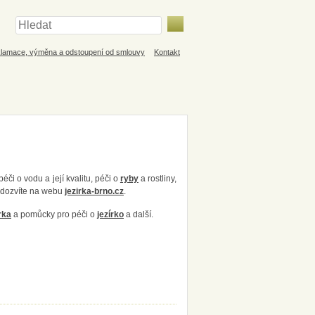
lamace, výměna a odstoupení od smlouvy
Kontakt
éči o vodu a její kvalitu, péči o
ryby
a rostliny,
e dozvíte na webu
jezirka-brno.cz
.
rka
a pomůcky pro péči o
jezírko
a další.