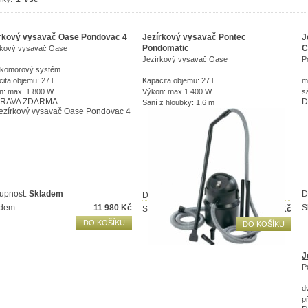
rkový vysavač Oase Pondovac 4
Jezírkový vysavač Pontec
J
Pondomatic
C
rkový vysavač Oase
Jezírkový vysavač Oase
P
komorový systém
ita objemu: 27 l
Kapacita objemu: 27 l
m
n: max. 1.800 W
Výkon: max 1.400 W
s
RAVA ZDARMA
D
Saní z hloubky: 1,6 m
upnost:
Skladem
D
Dostupnost:
Skladem
adem
11 980
Kč
S
Skladem
3 840
Kč
DO KOŠÍKU
DO KOŠÍKU
J
P
d
p