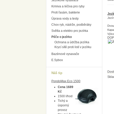
Jezírkové vysavače
Krmiva a léčiva pro ryby
Proti řasám, bakterie
Jezí
Jezí
Úprava vody a testy
Chov ryb, nádrže, podběráky
Dvou
Kapac
Světla a elektro pro jezírka
Výko
Péče o jezírko
DOP
Ochrana a údržba jezírka
Krycí sítě proti listí v jezírku
Bazénové vysavače
E.Sybox
Dost
Náš tip
Skl
PondoMax Eco 1500
Cena 1689
Kč
1500 l/hod
Tichý a
úsporný
provoz