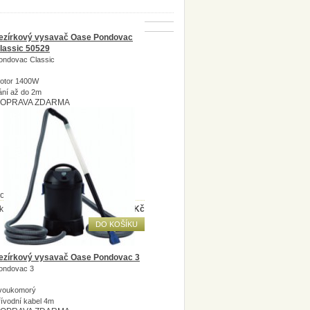
ezírkový vysavač Oase Pondovac
lassic 50529
ondovac Classic
otor 1400W
ání až do 2m
OPRAVA ZDARMA
ostupnost:
Skladem
kladem
6 925
Kč
DO KOŠÍKU
ezírkový vysavač Oase Pondovac 3
ondovac 3
voukomorý
řívodní kabel 4m