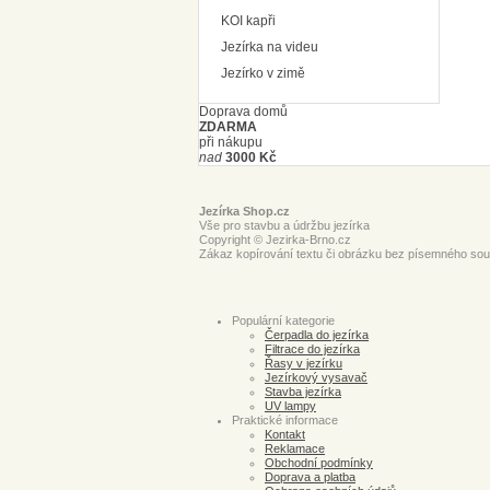
KOI kapři
Jezírka na videu
Jezírko v zimě
Doprava domů
ZDARMA
při nákupu
nad
3000 Kč
Jezírka Shop.cz
Vše pro stavbu a údržbu jezírka
Copyright © Jezirka-Brno.cz
Zákaz kopírování textu či obrázku bez písemného souh
Populární kategorie
Čerpadla do jezírka
Filtrace do jezírka
Řasy v jezírku
Jezírkový vysavač
Stavba jezírka
UV lampy
Praktické informace
Kontakt
Reklamace
Obchodní podmínky
Doprava a platba