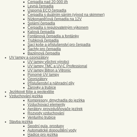
Čerpadla nad 20 000 l/h
Levná čerpadla
Úsporná ECO čerpadla
Čerpadla s duálním sáním (vývod na skimmer)
Nízkonapěťová čerpadla na 12V
Solární čerpadla
Čerpadla s regulovatelným výkonem
Kalová čerpadla
Fontánová čerpadla a fontánky
Trubková čerpadla
Sací koše a příslušenství pro čerpadla
Šachty pro čerpadla
Bazénová čerpadla
UV lampy a ozonizátory
UV lampy všichni výrobci
UV lampy TMC a UV-C Professional
UV lampy Bitron a Vitronic
Ponorné UV lampy
Ozonizátory
Příslušenství a náhradní díly
Žárovky a trubice
Jezírkové fólie a geotextilie
Vzduchování jezírka
Kompresory, dmychadla do jezírka
Vzduchovací elementy
Aerátory, provzdušňovače jezírek
Rozvody vzduchování
Venturiho trubice
Stavba jezírka
Spodní gula, prostupy
Automatické dopouštění vody
Hadice pro jezírka