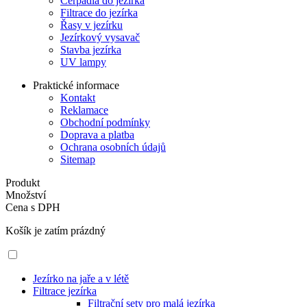
Čerpadla do jezírka
Filtrace do jezírka
Řasy v jezírku
Jezírkový vysavač
Stavba jezírka
UV lampy
Praktické informace
Kontakt
Reklamace
Obchodní podmínky
Doprava a platba
Ochrana osobních údajů
Sitemap
Produkt
Množství
Cena s DPH
Košík je zatím prázdný
Jezírko na jaře a v létě
Filtrace jezírka
Filtrační sety pro malá jezírka