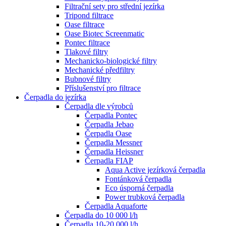
Filtrační sety pro střední jezírka
Tripond filtrace
Oase filtrace
Oase Biotec Screenmatic
Pontec filtrace
Tlakové filtry
Mechanicko-biologické filtry
Mechanické předfiltry
Bubnové filtry
Příslušenství pro filtrace
Čerpadla do jezírka
Čerpadla dle výrobců
Čerpadla Pontec
Čerpadla Jebao
Čerpadla Oase
Čerpadla Messner
Čerpadla Heissner
Čerpadla FIAP
Aqua Active jezírková čerpadla
Fontánková čerpadla
Eco úsporná čerpadla
Power trubková čerpadla
Čerpadla Aquaforte
Čerpadla do 10 000 l/h
Čerpadla 10-20 000 l/h