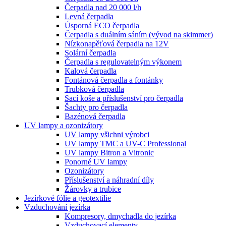
Čerpadla nad 20 000 l/h
Levná čerpadla
Úsporná ECO čerpadla
Čerpadla s duálním sáním (vývod na skimmer)
Nízkonapěťová čerpadla na 12V
Solární čerpadla
Čerpadla s regulovatelným výkonem
Kalová čerpadla
Fontánová čerpadla a fontánky
Trubková čerpadla
Sací koše a příslušenství pro čerpadla
Šachty pro čerpadla
Bazénová čerpadla
UV lampy a ozonizátory
UV lampy všichni výrobci
UV lampy TMC a UV-C Professional
UV lampy Bitron a Vitronic
Ponorné UV lampy
Ozonizátory
Příslušenství a náhradní díly
Žárovky a trubice
Jezírkové fólie a geotextilie
Vzduchování jezírka
Kompresory, dmychadla do jezírka
Vzduchovací elementy