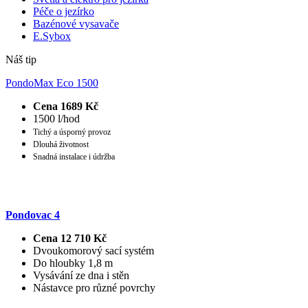
Péče o jezírko
Bazénové vysavače
E.Sybox
Náš tip
PondoMax Eco 1500
Cena 1689 Kč
1500 l/hod
Tichý a úsporný provoz
Dlouhá životnost
Snadná instalace i údržba
Pondovac 4
Cena 12 710 Kč
Dvoukomorový sací systém
Do hloubky 1,8 m
Vysávání ze dna i stěn
Nástavce pro různé povrchy