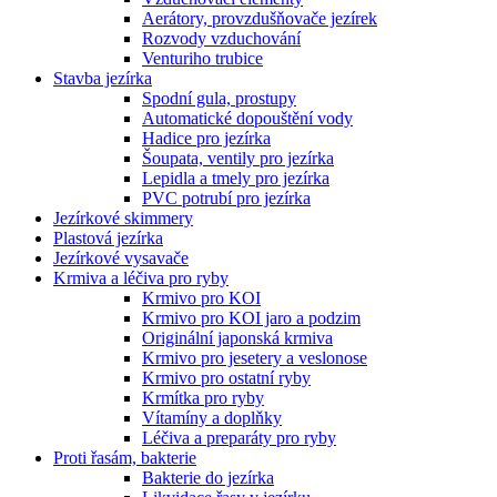
Aerátory, provzdušňovače jezírek
Rozvody vzduchování
Venturiho trubice
Stavba jezírka
Spodní gula, prostupy
Automatické dopouštění vody
Hadice pro jezírka
Šoupata, ventily pro jezírka
Lepidla a tmely pro jezírka
PVC potrubí pro jezírka
Jezírkové skimmery
Plastová jezírka
Jezírkové vysavače
Krmiva a léčiva pro ryby
Krmivo pro KOI
Krmivo pro KOI jaro a podzim
Originální japonská krmiva
Krmivo pro jesetery a veslonose
Krmivo pro ostatní ryby
Krmítka pro ryby
Vítamíny a doplňky
Léčiva a preparáty pro ryby
Proti řasám, bakterie
Bakterie do jezírka