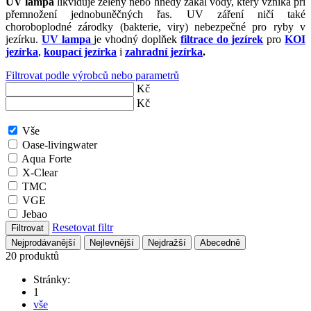
UV lampa
likviduje zelený nebo hnědý zákal vody, který vzniká při
přemnožení jednobuněčných řas. UV záření ničí také
choroboplodné zárodky (bakterie, viry) nebezpečné pro ryby v
jezírku.
UV lampa
je vhodný doplňek
filtrace do jezírek
pro
KOI
jezírka
,
koupací jezírka
i
zahradní jezírka
.
Filtrovat podle výrobců nebo parametrů
Kč
Kč
Vše
Oase-livingwater
Aqua Forte
X-Clear
TMC
VGE
Jebao
Resetovat filtr
Filtrovat
Nejprodávanější
Nejlevnější
Nejdražší
Abecedně
20 produktů
Stránky:
1
vše