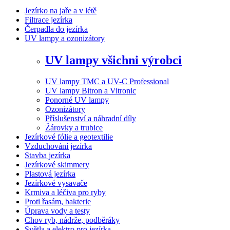
Jezírko na jaře a v létě
Filtrace jezírka
Čerpadla do jezírka
UV lampy a ozonizátory
UV lampy všichni výrobci
UV lampy TMC a UV-C Professional
UV lampy Bitron a Vitronic
Ponorné UV lampy
Ozonizátory
Příslušenství a náhradní díly
Žárovky a trubice
Jezírkové fólie a geotextilie
Vzduchování jezírka
Stavba jezírka
Jezírkové skimmery
Plastová jezírka
Jezírkové vysavače
Krmiva a léčiva pro ryby
Proti řasám, bakterie
Úprava vody a testy
Chov ryb, nádrže, podběráky
Světla a elektro pro jezírka