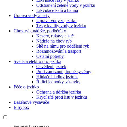
Likvidace řasy v jezírku
Odstranění zelené vody v jezírku
Likvidace kalů a bahna
Úprava vody a testy
Úprava vody v jezírku
Testy kvality vody v jezírku
Chov ryb, nádrže, podběráky
Kesery, rukávy a sítě
Nádrže na chov ryb
Sítě na rámu pro oddělení ryb
Rozmnožování a trasport
Ostatní potřeby
Světla a elektro pro jezírka
Osvětlení jezírek
Proti zamrznutí, topné systémy
Hlídače hladiny jezírek
Řídící jednotky, zásuvky
Péče o jezírko
Ochrana a údržba jezírka
Krycí sítě proti listí v jezírku
Bazénové vysavače
E.Sybox