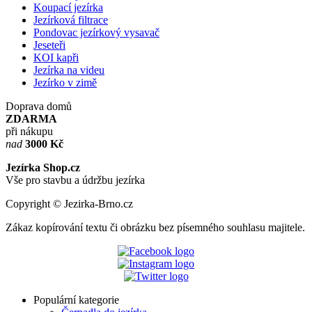
Koupací jezírka
Jezírková filtrace
Pondovac jezírkový vysavač
Jeseteři
KOI kapři
Jezírka na videu
Jezírko v zimě
Doprava domů
ZDARMA
při nákupu
nad
3000 Kč
Jezírka Shop.cz
Vše pro stavbu a údržbu jezírka
Copyright © Jezirka-Brno.cz
Zákaz kopírování textu či obrázku bez písemného souhlasu majitele.
Populární kategorie