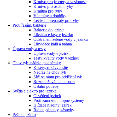
Krmivo pro jesetery a veslonose
Krmivo pro ostatní ryby
Krmítka pro ryby
Vítamíny a doplňky
Léčiva a preparáty pro ryby
Proti řasám, bakterie
Bakterie do jezírka
Likvidace řasy v jezírku
Odstranění zelené vody v jezírku
Likvidace kalů a bahna
Úprava vody a testy
Úprava vody v jezírku
Testy kvality vody v jezírku
Chov ryb, nádrže, podběráky
Kesery, rukávy a sítě
Nádrže na chov ryb
Sítě na rámu pro oddělení ryb
Rozmnožování a trasport
Ostatní potřeby
Světla a elektro pro jezírka
Osvětlení jezírek
Proti zamrznutí, topné systémy
Hlídače hladiny jezírek
Řídící jednotky, zásuvky
Péče o jezírko