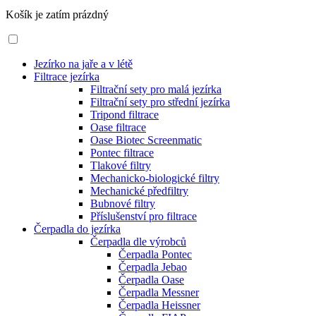
Košík je zatím prázdný
Jezírko na jaře a v létě
Filtrace jezírka
Filtrační sety pro malá jezírka
Filtrační sety pro střední jezírka
Tripond filtrace
Oase filtrace
Oase Biotec Screenmatic
Pontec filtrace
Tlakové filtry
Mechanicko-biologické filtry
Mechanické předfiltry
Bubnové filtry
Příslušenství pro filtrace
Čerpadla do jezírka
Čerpadla dle výrobců
Čerpadla Pontec
Čerpadla Jebao
Čerpadla Oase
Čerpadla Messner
Čerpadla Heissner