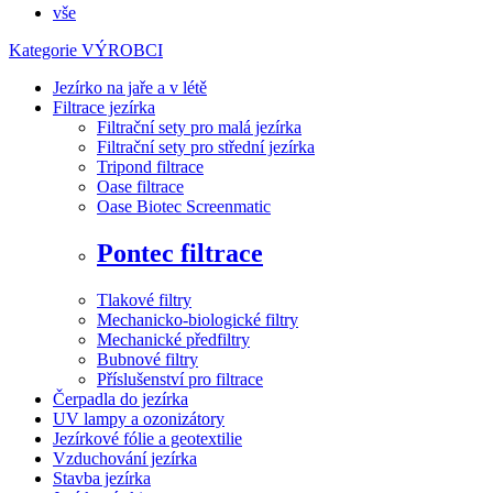
vše
Kategorie
VÝROBCI
Jezírko na jaře a v létě
Filtrace jezírka
Filtrační sety pro malá jezírka
Filtrační sety pro střední jezírka
Tripond filtrace
Oase filtrace
Oase Biotec Screenmatic
Pontec filtrace
Tlakové filtry
Mechanicko-biologické filtry
Mechanické předfiltry
Bubnové filtry
Příslušenství pro filtrace
Čerpadla do jezírka
UV lampy a ozonizátory
Jezírkové fólie a geotextilie
Vzduchování jezírka
Stavba jezírka