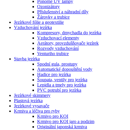
Ponorné UV lampy
Ozonizátory
Příslušenství a náhradní díly
Žárovky a trubice
Jezírkové fólie a geotextilie
Vzduchování jezírka
Kompresory, dmychadla do jezírka
Vzduchovací elementy
Aerátory, provzdušňovače jezírek
Rozvody vzduchování
Venturiho trubice
Stavba jezírka
Spodní gula, prostupy
Automatické dopouštění vody
Hadice pro jezírka
Šoupata, ventily pro jezírka
Lepidla a tmely pro jezírka
PVC potrubí pro jezírka
Jezírkové skimmery
Plastová jezírka
Jezírkové vysavače
Krmiva a léčiva pro ryby
Krmivo pro KOI
Krmivo pro KOI jaro a podzim
Originální japonská krmiva