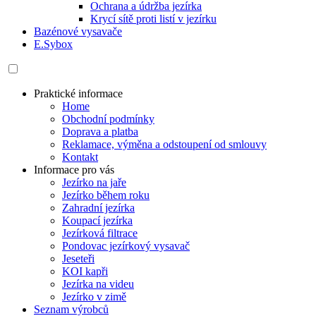
Ochrana a údržba jezírka
Krycí sítě proti listí v jezírku
Bazénové vysavače
E.Sybox
Praktické informace
Home
Obchodní podmínky
Doprava a platba
Reklamace, výměna a odstoupení od smlouvy
Kontakt
Informace pro vás
Jezírko na jaře
Jezírko během roku
Zahradní jezírka
Koupací jezírka
Jezírková filtrace
Pondovac jezírkový vysavač
Jeseteři
KOI kapři
Jezírka na videu
Jezírko v zimě
Seznam výrobců