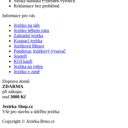
Široká nabídka desítek výrobců
Reklamace bez problémů
Informace pro vás
Jezírko na jaře
Jezírko během roku
Zahradní jezírka
Koupací jezírka
Jezírková filtrace
Pondovac jezírkový vysavač
Jeseteři
KOI kapři
Jezírka na videu
Jezírko v zimě
Doprava domů
ZDARMA
při nákupu
nad
3000 Kč
Jezírka Shop.cz
Vše pro stavbu a údržbu jezírka
Copyright © Jezirka-Brno.cz