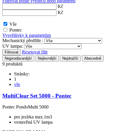
Filtrovat podle výrobců nebo parametrů
Kč
Kč
Vše
Pontec
Vysvětlivky k parametrům
Mechanický předfiltr :
UV lampa:
Resetovat filtr
Filtrovat
Nejprodávanější
Nejlevnější
Nejdražší
Abecedně
9 produktů
Stránky:
1
vše
MultiClear Set 5000 - Pontec
Pontec PondoMulti 5000
pro jezírka max.1m3
vestavěná UV lampa