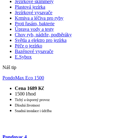
Jezírkové skimmery
Plastová jezírka
Jezírkové vysavače
Krmiva a léčiva pro ryby
Proti řasám, bakterie
Úprava vody a testy
Chov ryb, nádrže, podběráky
Světla a elektro pro jezírka
Péče o jezírko
Bazénové vysavače
E.Sybox
Náš tip
PondoMax Eco 1500
Cena 1689 Kč
1500 l/hod
Tichý a úsporný provoz
Dlouhá životnost
Snadná instalace i údržba
Pondovac 4