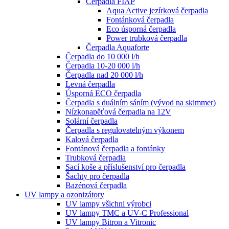
Čerpadla FIAP
Aqua Active jezírková čerpadla
Fontánková čerpadla
Eco úsporná čerpadla
Power trubková čerpadla
Čerpadla Aquaforte
Čerpadla do 10 000 l/h
Čerpadla 10-20 000 l/h
Čerpadla nad 20 000 l/h
Levná čerpadla
Úsporná ECO čerpadla
Čerpadla s duálním sáním (vývod na skimmer)
Nízkonapěťová čerpadla na 12V
Solární čerpadla
Čerpadla s regulovatelným výkonem
Kalová čerpadla
Fontánová čerpadla a fontánky
Trubková čerpadla
Sací koše a příslušenství pro čerpadla
Šachty pro čerpadla
Bazénová čerpadla
UV lampy a ozonizátory
UV lampy všichni výrobci
UV lampy TMC a UV-C Professional
UV lampy Bitron a Vitronic