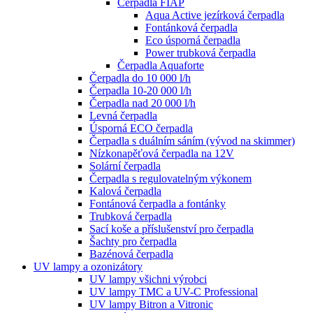
Čerpadla FIAP
Aqua Active jezírková čerpadla
Fontánková čerpadla
Eco úsporná čerpadla
Power trubková čerpadla
Čerpadla Aquaforte
Čerpadla do 10 000 l/h
Čerpadla 10-20 000 l/h
Čerpadla nad 20 000 l/h
Levná čerpadla
Úsporná ECO čerpadla
Čerpadla s duálním sáním (vývod na skimmer)
Nízkonapěťová čerpadla na 12V
Solární čerpadla
Čerpadla s regulovatelným výkonem
Kalová čerpadla
Fontánová čerpadla a fontánky
Trubková čerpadla
Sací koše a příslušenství pro čerpadla
Šachty pro čerpadla
Bazénová čerpadla
UV lampy a ozonizátory
UV lampy všichni výrobci
UV lampy TMC a UV-C Professional
UV lampy Bitron a Vitronic