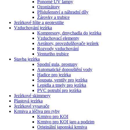
Ponorné UV lampy
Ozonizátory
Příslušenství a náhradní díly
Žárovky a trubice
Jezírkové fólie a geotextilie
Vzduchování jezírka
Kompresory, dmychadla do jezírka
Vzduchovací elementy
Aerátory, provzdušňovače jezírek
Rozvody vzduchování
Venturiho trubice
Stavba jezírka
Spodní gula, prostupy
Automatické dopouštění vody
Hadice pro jezírka
Šoupata, ventily pro jezírka
Lepidla a tmely pro jezírka
PVC potrubí pro jezírka
Jezírkové skimmery
Plastová jezírka
Jezírkové vysavače
Krmiva a léčiva pro ryby
Krmivo pro KOI
Krmivo pro KOI jaro a podzim
Originální japonská krmiva