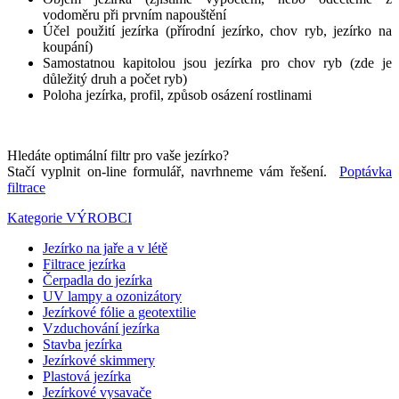
vodoměru při prvním napouštění
Účel použití jezírka (přírodní jezírko, chov ryb, jezírko na
koupání)
Samostatnou kapitolou jsou jezírka pro chov ryb (zde je
důležitý druh a počet ryb)
Poloha jezírka, profil, způsob osázení rostlinami
Hledáte optimální filtr pro vaše jezírko?
Stačí vyplnit on-line formulář, navrhneme vám řešení.
Poptávka
filtrace
Kategorie
VÝROBCI
Jezírko na jaře a v létě
Filtrace jezírka
Čerpadla do jezírka
UV lampy a ozonizátory
Jezírkové fólie a geotextilie
Vzduchování jezírka
Stavba jezírka
Jezírkové skimmery
Plastová jezírka
Jezírkové vysavače