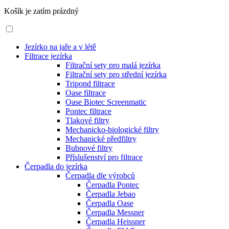
Košík je zatím prázdný
Jezírko na jaře a v létě
Filtrace jezírka
Filtrační sety pro malá jezírka
Filtrační sety pro střední jezírka
Tripond filtrace
Oase filtrace
Oase Biotec Screenmatic
Pontec filtrace
Tlakové filtry
Mechanicko-biologické filtry
Mechanické předfiltry
Bubnové filtry
Příslušenství pro filtrace
Čerpadla do jezírka
Čerpadla dle výrobců
Čerpadla Pontec
Čerpadla Jebao
Čerpadla Oase
Čerpadla Messner
Čerpadla Heissner