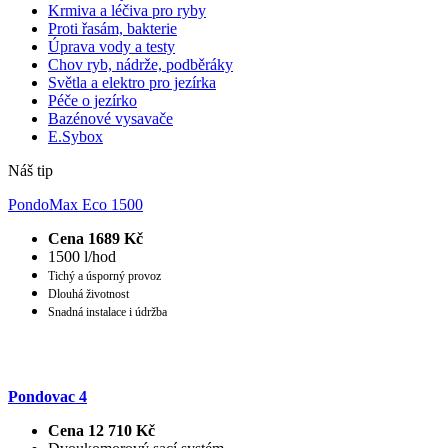
Krmiva a léčiva pro ryby
Proti řasám, bakterie
Úprava vody a testy
Chov ryb, nádrže, podběráky
Světla a elektro pro jezírka
Péče o jezírko
Bazénové vysavače
E.Sybox
Náš tip
PondoMax Eco 1500
Cena 1689 Kč
1500 l/hod
Tichý a úsporný provoz
Dlouhá životnost
Snadná instalace i údržba
Pondovac 4
Cena 12 710 Kč