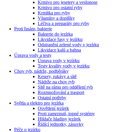
Krmivo pro jesetery a veslonose
Krmivo pro ostatní ryby
Krmítka pro ryby
Vítamíny a doplňky
Léčiva a preparáty pro ryby
Proti řasám, bakterie
Bakterie do jezírka
Likvidace řasy v jezírku
Odstranění zelené vody v jezírku
Likvidace kalů a bahna
Úprava vody a testy
Úprava vody v jezírku
Testy kvality vody v jezírku
Chov ryb, nádrže, podběráky
Kesery, rukávy a sítě
Nádrže na chov ryb
Sítě na rámu pro oddělení ryb
Rozmnožování a trasport
Ostatní potřeby
Světla a elektro pro jezírka
Osvětlení jezírek
Proti zamrznutí, topné systémy
Hlídače hladiny jezírek
Řídící jednotky, zásuvky
Péče o jezírko