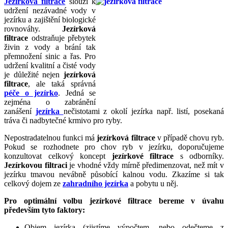
Jezírková filtrace
slouží k
udržení nezávadné vody v
jezírku a zajištění biologické
rovnováhy.
Jezírková
filtrace
odstraňuje přebytek
živin z vody a brání tak
přemnožení sinic a řas. Pro
udržení kvalitní a čisté vody
je důležité nejen
jezírková
filtrace
, ale taká správná
péče o jezírko
. Jedná se
zejména o zabránění
zanášení
jezírka
nečistotami z okolí jezírka např. listí, posekaná
tráva či nadbytečné krmivo pro ryby.
Nepostradatelnou funkci má
jezírková filtrace
v případě chovu ryb.
Pokud se rozhodnete pro chov ryb v jezírku, doporučujeme
konzultovat celkový koncept
jezírkové filtrace
s odborníky.
Jezírkovou filtraci
je vhodné vždy mírně předimenzovat, než mít v
jezírku tmavou nevábně působící kalnou vodu. Zkazíme si tak
celkový dojem ze
zahradního jezírka
a pobytu u něj.
Pro optimální volbu jezírkové filtrace bereme v úvahu
především tyto faktory:
Objem jezírka (zjistíme výpočtem, nebo odečteme z