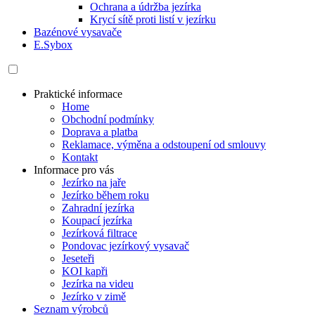
Ochrana a údržba jezírka
Krycí sítě proti listí v jezírku
Bazénové vysavače
E.Sybox
Praktické informace
Home
Obchodní podmínky
Doprava a platba
Reklamace, výměna a odstoupení od smlouvy
Kontakt
Informace pro vás
Jezírko na jaře
Jezírko během roku
Zahradní jezírka
Koupací jezírka
Jezírková filtrace
Pondovac jezírkový vysavač
Jeseteři
KOI kapři
Jezírka na videu
Jezírko v zimě
Seznam výrobců