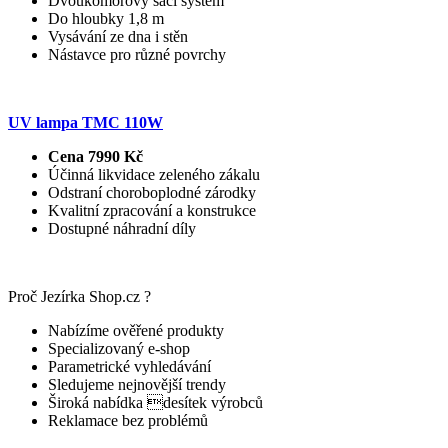
Dvoukomorový sací systém
Do hloubky 1,8 m
Vysávání ze dna i stěn
Nástavce pro různé povrchy
UV lampa TMC 110W
Cena 7990 Kč
Účinná likvidace zeleného zákalu
Odstraní choroboplodné zárodky
Kvalitní zpracování a konstrukce
Dostupné náhradní díly
Proč Jezírka Shop.cz ?
Nabízíme ověřené produkty
Specializovaný e-shop
Parametrické vyhledávání
Sledujeme nejnovější trendy
Široká nabídka desítek výrobců
Reklamace bez problémů