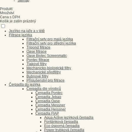
Sitemap
Produkt
Množství
Cena s DPH
Košík je zatím prázdný
Jezírko na jaře a v létě
Filtrace jezírka
Filtrační sety pro malá jezírka
Filtrační sety pro střední jezírka
Tripond filtrace
Oase filtrace
Oase Biotec Screenmatic
Pontec filtrace
Tlakové filtry
Mechanicko-biologické filtry
Mechanické předfiltry
Bubnové filtry
Příslušenství pro filtrace
Čerpadla do jezírka
Čerpadla dle výrobců
Čerpadla Pontec
Čerpadla Jebao
Čerpadla Oase
Čerpadla Messner
Čerpadla Heissner
Čerpadla FIAP
Aqua Active jezírková čerpadla
Fontánková čerpadla
Eco úsporná čerpadla
Power trubková čerpadla