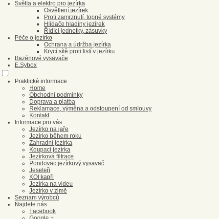
Světla a elektro pro jezírka
Osvětlení jezírek
Proti zamrznutí, topné systémy
Hlídače hladiny jezírek
Řídící jednotky, zásuvky
Péče o jezírko
Ochrana a údržba jezírka
Krycí sítě proti listí v jezírku
Bazénové vysavače
E.Sybox
Praktické informace
Home
Obchodní podmínky
Doprava a platba
Reklamace, výměna a odstoupení od smlouvy
Kontakt
Informace pro vás
Jezírko na jaře
Jezírko během roku
Zahradní jezírka
Koupací jezírka
Jezírková filtrace
Pondovac jezírkový vysavač
Jeseteři
KOI kapři
Jezírka na videu
Jezírko v zimě
Seznam výrobců
Najdete nás
Facebook
Google +