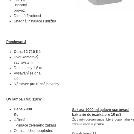
úsporný
provoz
Dlouhá životnost
Snadná instalace i údržba
Pondovac 4
Cena 12 710 Kč
Dvoukomorový
sací systém
Do hloubky 1,8 m
Vysávání ze dna i
stěn
Nástavce pro různé povrchy
UV lampa TMC 110W
Cena 7990
Sakura 1000 ml gelové startovací
Kč
bakterie do jezírka pro 10 m3
Živý mikroorganismus, který dopomáhá k
Účinná
zdravé vodě v jezírku
likvidace zeleného zákalu
Odstraní choroboplodné
Obsah balení 1 l