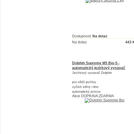
Dostupnost:
Na dotaz
Na dotaz
443
Dolphin Supreme M5 Bio-S -
automatický jezírkový vysavač
Jezírkový vysavač Dolphin
pro větší jezírka
vyčistí stěny i dno
automatický provoz
Akce
DOPRAVA ZDARMA