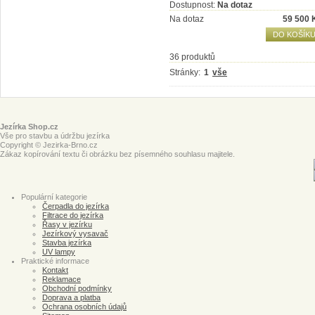
Dostupnost:
Na dotaz
Na dotaz
59 500
DO KOŠÍK
36 produktů
Stránky:
1
vše
Jezírka Shop.cz
Vše pro stavbu a údržbu jezírka
Copyright © Jezirka-Brno.cz
Zákaz kopírování textu či obrázku bez písemného souhlasu majitele.
Populární kategorie
Čerpadla do jezírka
Filtrace do jezírka
Řasy v jezírku
Jezírkový vysavač
Stavba jezírka
UV lampy
Praktické informace
Kontakt
Reklamace
Obchodní podmínky
Doprava a platba
Ochrana osobních údajů