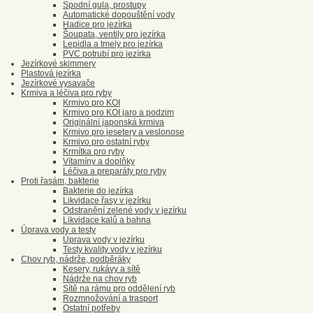
Spodní gula, prostupy
Automatické dopouštění vody
Hadice pro jezírka
Šoupata, ventily pro jezírka
Lepidla a tmely pro jezírka
PVC potrubí pro jezírka
Jezírkové skimmery
Plastová jezírka
Jezírkové vysavače
Krmiva a léčiva pro ryby
Krmivo pro KOI
Krmivo pro KOI jaro a podzim
Originální japonská krmiva
Krmivo pro jesetery a veslonose
Krmivo pro ostatní ryby
Krmítka pro ryby
Vítamíny a doplňky
Léčiva a preparáty pro ryby
Proti řasám, bakterie
Bakterie do jezírka
Likvidace řasy v jezírku
Odstranění zelené vody v jezírku
Likvidace kalů a bahna
Úprava vody a testy
Úprava vody v jezírku
Testy kvality vody v jezírku
Chov ryb, nádrže, podběráky
Kesery, rukávy a sítě
Nádrže na chov ryb
Sítě na rámu pro oddělení ryb
Rozmnožování a trasport
Ostatní potřeby