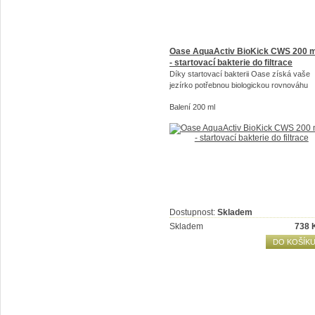
Oase AquaActiv BioKick CWS 200 m
- startovací bakterie do filtrace
Díky startovací bakterii Oase získá vaše
jezírko potřebnou biologickou rovnováhu
Balení 200 ml
Dostupnost:
Skladem
Skladem
738
DO KOŠÍK