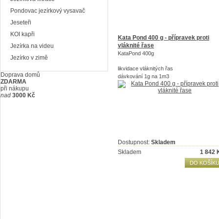
Pondovac jezírkový vysavač
Jeseteři
KOI kapři
Kata Pond 400 g - přípravek proti
vláknité řase
Jezírka na videu
KataPond 400g
Jezírko v zimě
likvidace vláknitých řas
Doprava domů
dávkování 1g na 1m3
ZDARMA
při nákupu
nad
3000 Kč
Dostupnost:
Skladem
Skladem
1 842
DO KOŠÍK