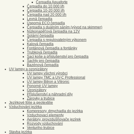
Čerpadla Aquaforte
Čerpadla do 10 000 l/h
Čerpadla 10-20 000 l/h
Čerpadla nad 20 000 l/h
Levná čerpadla
Úsporná ECO čerpadla
Čerpadla s duálním sáním (vývod na skimmer)
Nízkonapěťová čerpadla na 12V
Solární čerpadla
Čerpadla s regulovatelným výkonem
Kalová čerpadla
Fontánová čerpadla a fontánky
Trubková čerpadla
Sací koše a příslušenství pro čerpadla
Šachty pro čerpadla
Bazénová čerpadla
UV lampy a ozonizátory
UV lampy všichni výrobci
UV lampy TMC a UV-C Professional
UV lampy Bitron a Vitronic
Ponorné UV lampy
Ozonizátory
Příslušenství a náhradní díly
Žárovky a trubice
Jezírkové fólie a geotextilie
Vzduchování jezírka
Kompresory, dmychadla do jezírka
Vzduchovací elementy
Aerátory, provzdušňovače jezírek
Rozvody vzduchování
Venturiho trubice
Stavba jezírka