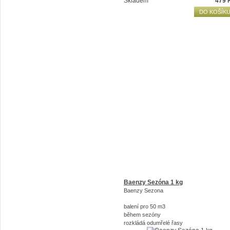
Skladem
479
DO KOŠÍK
Baenzy Sezóna 1 kg
Baenzy Sezona
balení pro 50 m3
během sezóny
rozkládá odumřelé řasy