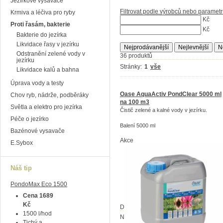
Jezírkové vysavače
Filtrovat podle výrobců nebo paramet
Krmiva a léčiva pro ryby
Kč
Proti řasám, bakterie
Kč
Bakterie do jezírka
Likvidace řasy v jezírku
Nejprodávanější
Nejlevnější
N
Odstranění zelené vody v
36 produktů
jezírku
Stránky:
1
vše
Likvidace kalů a bahna
Úprava vody a testy
Oase AquaActiv PondClear 5000 ml
Chov ryb, nádrže, podběráky
na 100 m3
Světla a elektro pro jezírka
Čistič zelené a kalné vody v jezírku.
Péče o jezírko
Balení 5000 ml
Bazénové vysavače
Akce
E.Sybox
Náš tip
PondoMax Eco 1500
Cena 1689
Kč
Dostupnost:
Na dotaz
1500 l/hod
Na dotaz
1 955
Tichý a