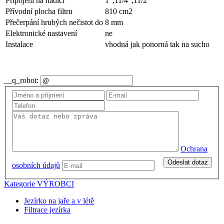
Připojení na hadici
1",11/4",11/2"
Přívodní plocha filtru
810 cm2
Přečerpání hrubých nečistot do
8 mm
Elektronické nastavení
ne
Instalace
vhodná jak ponorná tak na sucho
__q_robot:
Ochrana
Odeslat dotaz
osobních údajů
Kategorie
VÝROBCI
Jezírko na jaře a v létě
Filtrace jezírka