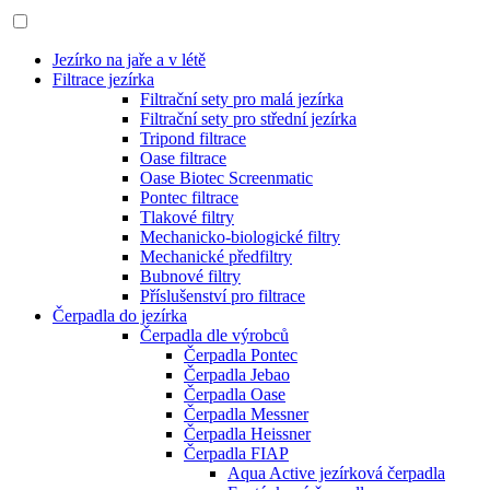
Jezírko na jaře a v létě
Filtrace jezírka
Filtrační sety pro malá jezírka
Filtrační sety pro střední jezírka
Tripond filtrace
Oase filtrace
Oase Biotec Screenmatic
Pontec filtrace
Tlakové filtry
Mechanicko-biologické filtry
Mechanické předfiltry
Bubnové filtry
Příslušenství pro filtrace
Čerpadla do jezírka
Čerpadla dle výrobců
Čerpadla Pontec
Čerpadla Jebao
Čerpadla Oase
Čerpadla Messner
Čerpadla Heissner
Čerpadla FIAP
Aqua Active jezírková čerpadla