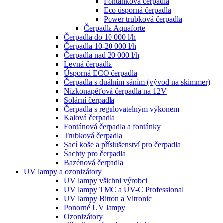
Fontánková čerpadla
Eco úsporná čerpadla
Power trubková čerpadla
Čerpadla Aquaforte
Čerpadla do 10 000 l/h
Čerpadla 10-20 000 l/h
Čerpadla nad 20 000 l/h
Levná čerpadla
Úsporná ECO čerpadla
Čerpadla s duálním sáním (vývod na skimmer)
Nízkonapěťová čerpadla na 12V
Solární čerpadla
Čerpadla s regulovatelným výkonem
Kalová čerpadla
Fontánová čerpadla a fontánky
Trubková čerpadla
Sací koše a příslušenství pro čerpadla
Šachty pro čerpadla
Bazénová čerpadla
UV lampy a ozonizátory
UV lampy všichni výrobci
UV lampy TMC a UV-C Professional
UV lampy Bitron a Vitronic
Ponorné UV lampy
Ozonizátory