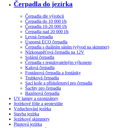
Čerpadla do jezírka
Čerpadla dle výrobců
Čerpadla do 10 000 l/h
Čerpadla 10-20 000 l/h
Čerpadla nad 20 000 l/h
Levná čerpadla
Úsporná ECO čerpadla
Čerpadla s duálním sáním (vývod na skimmer)
Nízkonapěťová čerpadla na 12V
Solární čerpadla
Čerpadla s regulovatelným výkonem
Kalová čerpadla
Fontánová čerpadla a fontánky
Trubková čerpadla
Sací koše a příslušenství pro čerpadla
Šachty pro čerpadla
Bazénová čerpadla
UV lampy a ozonizátory
Jezírkové fólie a geotextilie
Vzduchování jezírka
Stavba jezírka
Jezírkové skimmery
Plastová jezírka