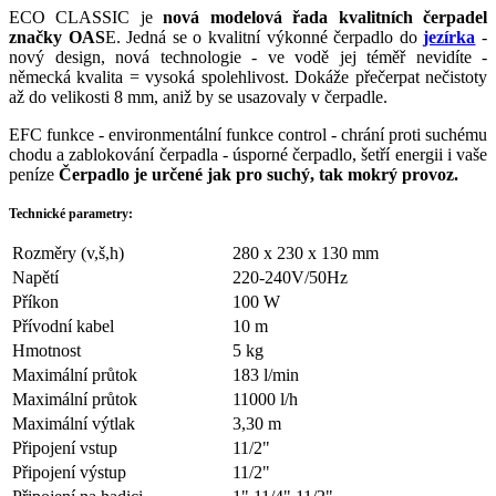
ECO CLASSIC je
nová modelová řada kvalitních čerpadel
značky OAS
E. Jedná se o kvalitní výkonné čerpadlo do
jezírka
-
nový design, nová technologie - ve vodě jej téměř nevidíte -
německá kvalita = vysoká spolehlivost. Dokáže přečerpat nečistoty
až do velikosti 8 mm, aniž by se usazovaly v čerpadle.
EFC funkce - environmentální funkce control - chrání proti suchému
chodu a zablokování čerpadla - úsporné čerpadlo, šetří energii i vaše
peníze
Čerpadlo je určené jak pro suchý, tak mokrý provoz.
Technické parametry:
Rozměry (v,š,h)
280 x 230 x 130 mm
Napětí
220-240V/50Hz
Příkon
100 W
Přívodní kabel
10 m
Hmotnost
5 kg
Maximální průtok
183 l/min
Maximální průtok
11000 l/h
Maximální výtlak
3,30 m
Připojení vstup
11/2"
Připojení výstup
11/2"