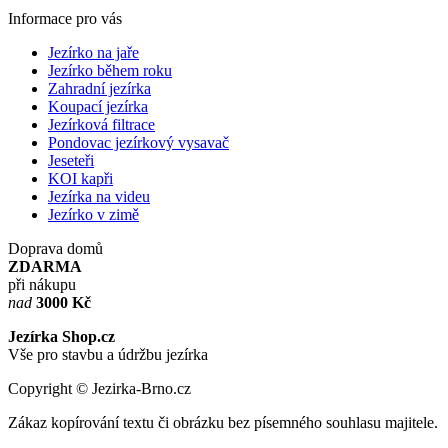
Informace pro vás
Jezírko na jaře
Jezírko během roku
Zahradní jezírka
Koupací jezírka
Jezírková filtrace
Pondovac jezírkový vysavač
Jeseteři
KOI kapři
Jezírka na videu
Jezírko v zimě
Doprava domů
ZDARMA
při nákupu
nad
3000 Kč
Jezírka Shop.cz
Vše pro stavbu a údržbu jezírka
Copyright © Jezirka-Brno.cz
Zákaz kopírování textu či obrázku bez písemného souhlasu majitele.