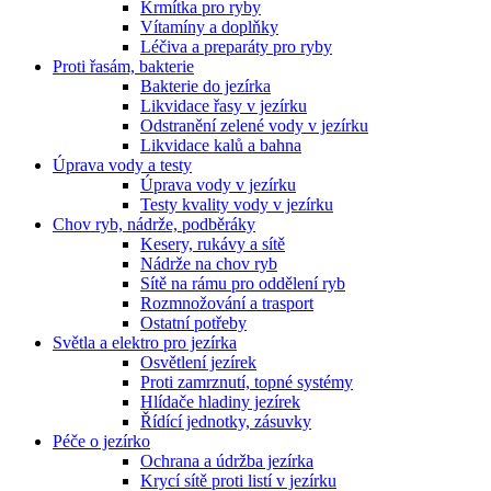
Krmítka pro ryby
Vítamíny a doplňky
Léčiva a preparáty pro ryby
Proti řasám, bakterie
Bakterie do jezírka
Likvidace řasy v jezírku
Odstranění zelené vody v jezírku
Likvidace kalů a bahna
Úprava vody a testy
Úprava vody v jezírku
Testy kvality vody v jezírku
Chov ryb, nádrže, podběráky
Kesery, rukávy a sítě
Nádrže na chov ryb
Sítě na rámu pro oddělení ryb
Rozmnožování a trasport
Ostatní potřeby
Světla a elektro pro jezírka
Osvětlení jezírek
Proti zamrznutí, topné systémy
Hlídače hladiny jezírek
Řídící jednotky, zásuvky
Péče o jezírko
Ochrana a údržba jezírka
Krycí sítě proti listí v jezírku