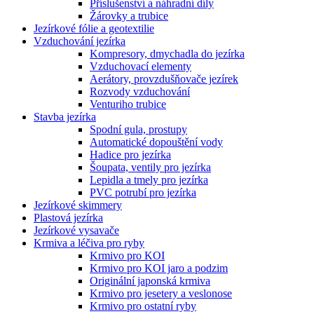
Příslušenství a náhradní díly
Žárovky a trubice
Jezírkové fólie a geotextilie
Vzduchování jezírka
Kompresory, dmychadla do jezírka
Vzduchovací elementy
Aerátory, provzdušňovače jezírek
Rozvody vzduchování
Venturiho trubice
Stavba jezírka
Spodní gula, prostupy
Automatické dopouštění vody
Hadice pro jezírka
Šoupata, ventily pro jezírka
Lepidla a tmely pro jezírka
PVC potrubí pro jezírka
Jezírkové skimmery
Plastová jezírka
Jezírkové vysavače
Krmiva a léčiva pro ryby
Krmivo pro KOI
Krmivo pro KOI jaro a podzim
Originální japonská krmiva
Krmivo pro jesetery a veslonose
Krmivo pro ostatní ryby