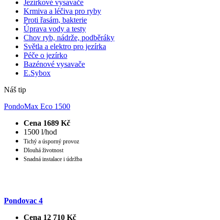
Jezírkové vysavače
Krmiva a léčiva pro ryby
Proti řasám, bakterie
Úprava vody a testy
Chov ryb, nádrže, podběráky
Světla a elektro pro jezírka
Péče o jezírko
Bazénové vysavače
E.Sybox
Náš tip
PondoMax Eco 1500
Cena 1689 Kč
1500 l/hod
Tichý a úsporný provoz
Dlouhá životnost
Snadná instalace i údržba
Pondovac 4
Cena 12 710 Kč