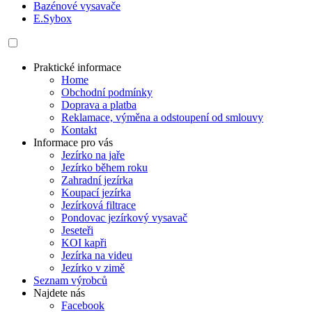
Bazénové vysavače
E.Sybox
Praktické informace
Home
Obchodní podmínky
Doprava a platba
Reklamace, výměna a odstoupení od smlouvy
Kontakt
Informace pro vás
Jezírko na jaře
Jezírko během roku
Zahradní jezírka
Koupací jezírka
Jezírková filtrace
Pondovac jezírkový vysavač
Jeseteři
KOI kapři
Jezírka na videu
Jezírko v zimě
Seznam výrobců
Najdete nás
Facebook