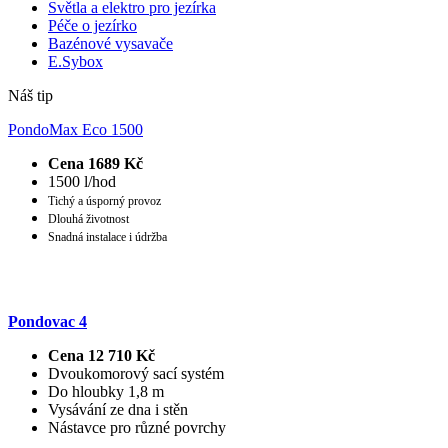
Světla a elektro pro jezírka
Péče o jezírko
Bazénové vysavače
E.Sybox
Náš tip
PondoMax Eco 1500
Cena 1689 Kč
1500 l/hod
Tichý a úsporný provoz
Dlouhá životnost
Snadná instalace i údržba
Pondovac 4
Cena 12 710 Kč
Dvoukomorový sací systém
Do hloubky 1,8 m
Vysávání ze dna i stěn
Nástavce pro různé povrchy