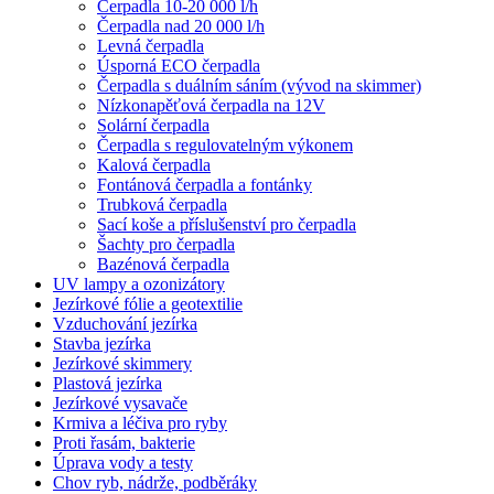
Čerpadla 10-20 000 l/h
Čerpadla nad 20 000 l/h
Levná čerpadla
Úsporná ECO čerpadla
Čerpadla s duálním sáním (vývod na skimmer)
Nízkonapěťová čerpadla na 12V
Solární čerpadla
Čerpadla s regulovatelným výkonem
Kalová čerpadla
Fontánová čerpadla a fontánky
Trubková čerpadla
Sací koše a příslušenství pro čerpadla
Šachty pro čerpadla
Bazénová čerpadla
UV lampy a ozonizátory
Jezírkové fólie a geotextilie
Vzduchování jezírka
Stavba jezírka
Jezírkové skimmery
Plastová jezírka
Jezírkové vysavače
Krmiva a léčiva pro ryby
Proti řasám, bakterie
Úprava vody a testy
Chov ryb, nádrže, podběráky