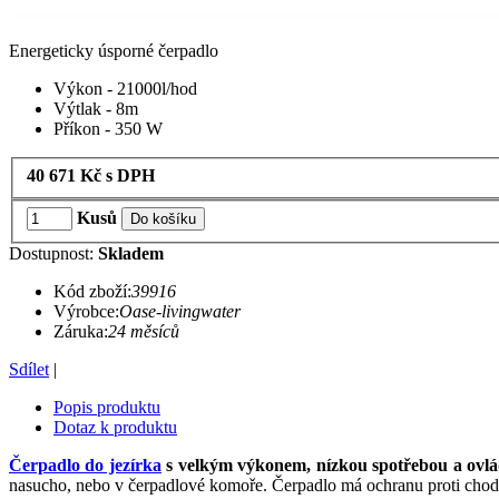
Energeticky úsporné čerpadlo
Výkon - 21000l/hod
Výtlak - 8m
Příkon - 350 W
40 671
Kč
s DPH
Kusů
Do košíku
Dostupnost:
Skladem
Kód zboží:
39916
Výrobce:
Oase-livingwater
Záruka:
24 měsíců
Sdílet
|
Popis produktu
Dotaz k produktu
Čerpadlo do jezírk
a
s velkým výkonem, nízkou spotřebou a ovl
nasucho, nebo v čerpadlové komoře. Čerpadlo má ochranu proti chodu 