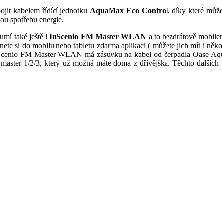
jit kabelem řídící jednotku
AquaMax Eco Control
, díky které můž
ou spotřebu energie.
mí také ještě l
InScenio FM Master WLAN
a to bezdrátově mobile
te si do mobilu nebo tabletu zdarma aplikaci ( můžete jich mít i něko
troje. InScenio FM Master WLAN má zásuvku na kabel od čerpadla Oase 
master 1/2/3, který už možná máte doma z dřívějška. Těchto dalších