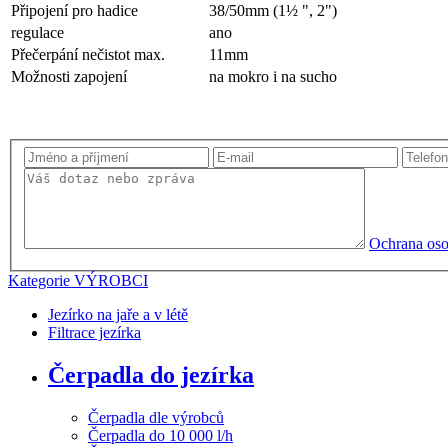
Připojení pro hadice
38/50mm (1½ ", 2")
regulace
ano
Přečerpání nečistot max.
11mm
Možnosti zapojení
na mokro i na sucho
Ochrana oso
Kategorie
VÝROBCI
Jezírko na jaře a v létě
Filtrace jezírka
Čerpadla do jezírka
Čerpadla dle výrobců
Čerpadla do 10 000 l/h