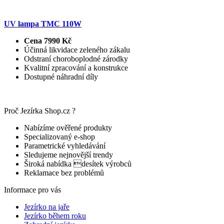
UV lampa TMC 110W
Cena 7990 Kč
Účinná likvidace zeleného zákalu
Odstraní choroboplodné zárodky
Kvalitní zpracování a konstrukce
Dostupné náhradní díly
Proč Jezírka Shop.cz ?
Nabízíme ověřené produkty
Specializovaný e-shop
Parametrické vyhledávání
Sledujeme nejnovější trendy
Široká nabídka desítek výrobců
Reklamace bez problémů
Informace pro vás
Jezírko na jaře
Jezírko během roku