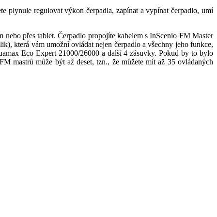
ete plynule regulovat výkon čerpadla, zapínat a vypínat čerpadlo, umí
m nebo přes tablet. Čerpadlo propojíte kabelem s InScenio FM Master
lik), která vám umožní ovládat nejen čerpadlo a všechny jeho funkce,
Aquamax Eco Expert 21000/26000 a další 4 zásuvky. Pokud by to bylo
 FM mastrů může být až deset, tzn., že můžete mít až 35 ovládaných