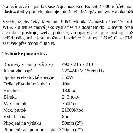
Na jezírkové čerpadlo Oase Aquamax Eco Expert 21000 můžete napo
hlásit 4 druhy poruch, ukazuje množství přečerpávané vody a okamžit
Všechy vychytávky, které umí řídící jednotka AquaMax Eco Control u
WLAN a ten se chová jako vysílač wifi s dosahem do 80 metrů. Stáhne
ale i další přístroje, světla, potůčky, vodopády, ale i jiné přís
pořád málo, máte ještě možnost bezdrátově připojit běžný Oase FM 
zásuvek přes mobil či tablet.
Technické parametry:
Rozměry v mm (d x š x v)
490 x 215 x 210
Jmenovité napětí
220–240 V / 50/60 Hz
Spotřeba elektrické energie
350W
Délka přívodního kabelu
10m
Hmotnost
13,9kg
Záruka
2+3 roky
Max. průtok
350l/min.
Max. průtok
21000l/hod
Výtlak max.
8m
Připojení na výtlaku
50mm (2")
Připojení sací potrubí na straně
50mm (2")