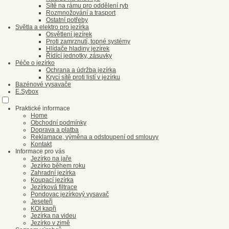
Sítě na rámu pro oddělení ryb
Rozmnožování a trasport
Ostatní potřeby
Světla a elektro pro jezírka
Osvětlení jezírek
Proti zamrznutí, topné systémy
Hlídače hladiny jezírek
Řídící jednotky, zásuvky
Péče o jezírko
Ochrana a údržba jezírka
Krycí sítě proti listí v jezírku
Bazénové vysavače
E.Sybox
Praktické informace
Home
Obchodní podmínky
Doprava a platba
Reklamace, výměna a odstoupení od smlouvy
Kontakt
Informace pro vás
Jezírko na jaře
Jezírko během roku
Zahradní jezírka
Koupací jezírka
Jezírková filtrace
Pondovac jezírkový vysavač
Jeseteři
KOI kapři
Jezírka na videu
Jezírko v zimě