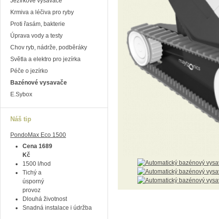
Jezírkové vysavače
Krmiva a léčiva pro ryby
Proti řasám, bakterie
Úprava vody a testy
Chov ryb, nádrže, podběráky
Světla a elektro pro jezírka
Péče o jezírko
Bazénové vysavače
E.Sybox
Náš tip
PondoMax Eco 1500
Cena 1689
Kč
1500 l/hod
Tichý a
úsporný
provoz
Dlouhá životnost
Snadná instalace i údržba