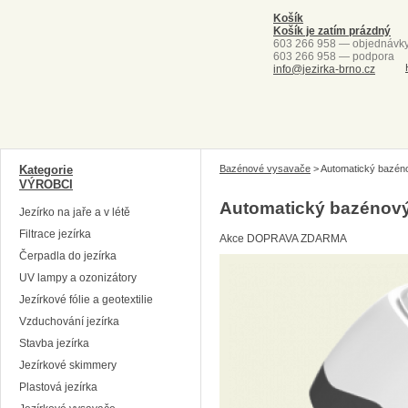
Košík
Košík je zatím prázdný
603 266 958 — objednávk
603 266 958 — podpora
info@jezirka-brno.cz
Kategorie
Bazénové vysavače
>
Automatický bazén
VÝROBCI
Automatický bazénový
Jezírko na jaře a v létě
Filtrace jezírka
Akce
DOPRAVA ZDARMA
Čerpadla do jezírka
UV lampy a ozonizátory
Jezírkové fólie a geotextilie
Vzduchování jezírka
Stavba jezírka
Jezírkové skimmery
Plastová jezírka