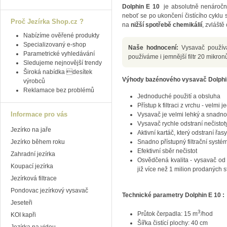
Dolphin E 10
je absolutně nenáročný
neboť se po ukončení čistícího cyklu
Proč Jezírka Shop.cz ?
na
nižší spotřebě chemikálií
, zvláště
Nabízíme ověřené produkty
Specializovaný e-shop
Naše hodnocení:
Vysavač použív
Parametrické vyhledávání
používáme i jemnější filtr 20 mikron
Sledujeme nejnovější trendy
Široká nabídka desítek
Výhody bazénového vysavač Dolphin
výrobců
Reklamace bez problémů
Jednoduché použití a obsluha
Přístup k filtraci z vrchu - velmi
Informace pro vás
Vysavač je velmi lehký a snadno
Vysavač rychle odstraní nečisto
Jezírko na jaře
Aktivní kartáč, který odstraní řa
Jezírko během roku
Snadno přístupný filtrační systém 
Efektivní sběr nečistot
Zahradní jezírka
Osvědčená kvalita - vysavač od 
Koupací jezírka
již více než 1 milion prodaných s
Jezírková filtrace
Pondovac jezírkový vysavač
Technické parametry Dolphin E 10 :
Jeseteři
3
Průtok čerpadla: 15 m
/hod
KOI kapři
Šířka čistící plochy: 40 cm