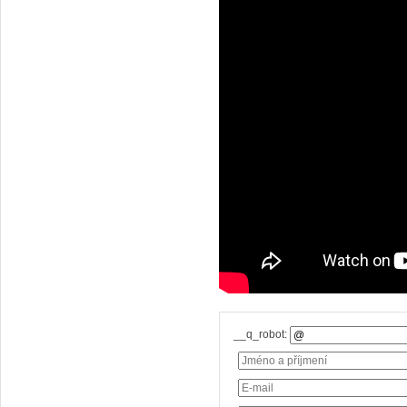
__q_robot: