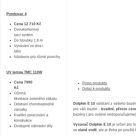
Pondovac 4
Cena 12 710 Kč
Dvoukomorový
sací systém
Do hloubky 1,8 m
Vysávání ze dna i
stěn
Nástavce pro různé povrchy
UV lampa TMC 110W
Cena 7990
Popis produktu
Kč
Dotaz k produktu
Účinná
likvidace zeleného zákalu
Dolphin E 10
odstraní z vašeho bazénu
Odstraní choroboplodné
pro váš bazén -
kvalitní, přesto ce
zárodky
bazény ( pro oválné nedoporučujeme)
Kvalitní zpracování a
konstrukce
Vysavač Dolphin E 10
je určen pro 
Dostupné náhradní díly
ve
slané vodě
, ale je třeba po použití