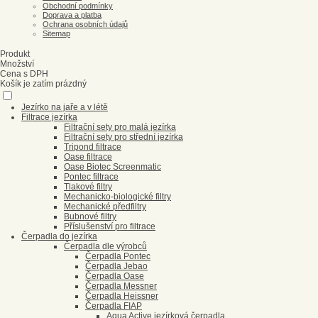
Obchodní podmínky
Doprava a platba
Ochrana osobních údajů
Sitemap
Produkt
Množství
Cena s DPH
Košík je zatím prázdný
Jezírko na jaře a v létě
Filtrace jezírka
Filtrační sety pro malá jezírka
Filtrační sety pro střední jezírka
Tripond filtrace
Oase filtrace
Oase Biotec Screenmatic
Pontec filtrace
Tlakové filtry
Mechanicko-biologické filtry
Mechanické předfiltry
Bubnové filtry
Příslušenství pro filtrace
Čerpadla do jezírka
Čerpadla dle výrobců
Čerpadla Pontec
Čerpadla Jebao
Čerpadla Oase
Čerpadla Messner
Čerpadla Heissner
Čerpadla FIAP
Aqua Active jezírková čerpadla