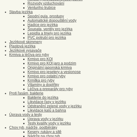
Rozvody vzduchování
Venturiho trubice
Stavba jezírka
Spodní gula, prostupy
Automatické dopouštění vody
Hadice pro jezírka
Šoupata, ventily pro jezírka
Lepidla a tmely pro jezírka
PVC potrubí pro jezírka
Jezírkové skimmery
Plastová jezírka
Jezírkové vysavače
Krmiva a léčiva pro ryby
Krmivo pro KOI
Krmivo pro KOI jaro a podzim
Originální japonská krmiva
Krmivo pro jesetery a veslonose
Krmivo pro ostatní ryby
Krmítka pro ryby
Vítamíny a doplňky
Léčiva a preparáty pro ryby
Proti řasám, bakterie
Bakterie do jezírka
Likvidace řasy v jezírku
Odstranění zelené vody v jezírku
Likvidace kalů a bahna
Úprava vody a testy
Úprava vody v jezírku
Testy kvality vody v jezírku
Chov ryb, nádrže, podběráky
Kesery, rukávy a sítě
Nádrže na chov ryb