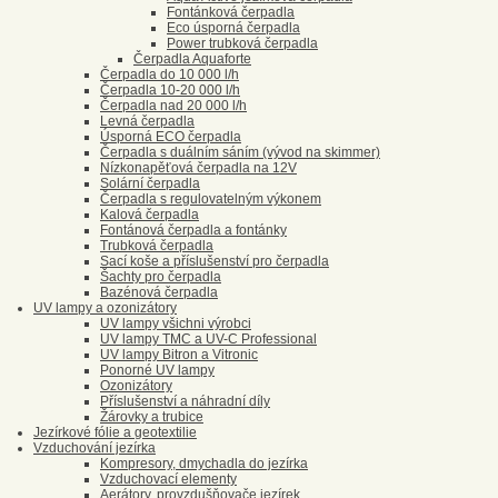
Fontánková čerpadla
Eco úsporná čerpadla
Power trubková čerpadla
Čerpadla Aquaforte
Čerpadla do 10 000 l/h
Čerpadla 10-20 000 l/h
Čerpadla nad 20 000 l/h
Levná čerpadla
Úsporná ECO čerpadla
Čerpadla s duálním sáním (vývod na skimmer)
Nízkonapěťová čerpadla na 12V
Solární čerpadla
Čerpadla s regulovatelným výkonem
Kalová čerpadla
Fontánová čerpadla a fontánky
Trubková čerpadla
Sací koše a příslušenství pro čerpadla
Šachty pro čerpadla
Bazénová čerpadla
UV lampy a ozonizátory
UV lampy všichni výrobci
UV lampy TMC a UV-C Professional
UV lampy Bitron a Vitronic
Ponorné UV lampy
Ozonizátory
Příslušenství a náhradní díly
Žárovky a trubice
Jezírkové fólie a geotextilie
Vzduchování jezírka
Kompresory, dmychadla do jezírka
Vzduchovací elementy
Aerátory, provzdušňovače jezírek