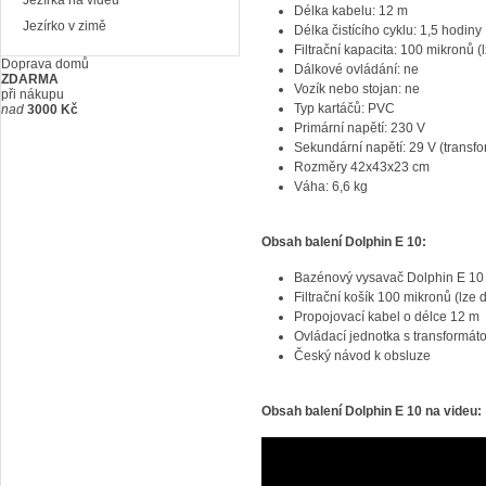
Jezírka na videu
Délka kabelu: 12 m
Jezírko v zimě
Délka čistícího cyklu: 1,5 hodiny
Filtrační kapacita: 100 mikronů 
Doprava domů
Dálkové ovládání: ne
ZDARMA
Vozík nebo stojan: ne
při nákupu
Typ kartáčů: PVC
nad
3000 Kč
Primární napětí: 230 V
Sekundární napětí: 29 V (transfo
Rozměry 42x43x23 cm
Váha: 6,6 kg
Obsah balení
Dolphin E 10
:
Bazénový vysavač Dolphin E 10
Filtrační košík 100 mikronů (lze
Propojovací kabel o délce 12 m
Ovládací jednotka s transformá
Český návod k obsluze
Obsah balení
Dolphin E 10
na videu: