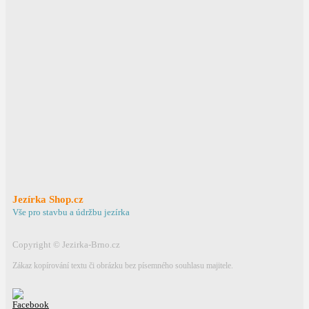
Odeslat dotaz
Ochrana osobních údajů
Jezírka Shop.cz
Vše pro stavbu a údržbu jezírka
Copyright © Jezirka-Brno.cz
Zákaz kopírování textu či obrázku bez písemného souhlasu majitele.