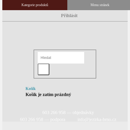
Přihlásit
Košík
Košík je zatím prázdný
603 266 958 — objednávky
603 266 958 — podpora
info@jezirka-brno.cz