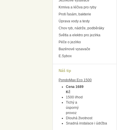
Jezírkové vysavače
Krmiva a léčiva pro ryby
Proti řasám, bakterie
Úprava vody a testy
Chov ryb, nádrže, podběráky
Světla a elektro pro jezírka
Péče o jezírko
Bazénové vysavače
E.Sybox
Náš tip
PondoMax Eco 1500
Cena 1689
Kč
1500 l/hod
Tichý a
úsporný
provoz
Dlouhá životnost
Snadná instalace i údržba