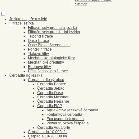
Ochrana osobních údajů
Sitemap
Jezírko na jaře a v létě
Filtrace jezírka
Filtrační sety pro malá jezírka
Filtrační sety pro střední jezírka
Tripond filtrace
Oase filtrace
Oase Biotec Screenmatic
Pontec filtrace
Tlakové filtry
Mechanicko-biologické filtry
Mechanické předfiltry
Bubnové filtry
Příslušenství pro filtrace
Čerpadla do jezírka
Čerpadla dle výrobců
Čerpadla Pontec
Čerpadla Jebao
Čerpadla Oase
Čerpadla Messner
Čerpadla Heissner
Čerpadla FIAP
Aqua Active jezírková čerpadla
Fontánková čerpadla
Eco úsporná čerpadla
Power trubková čerpadla
Čerpadla Aquaforte
Čerpadla do 10 000 l/h
Čerpadla 10-20 000 l/h