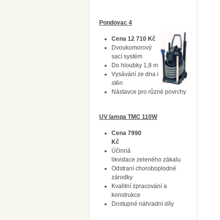
Pondovac 4
Cena 12 710 Kč
Dvoukomorový
sací systém
Do hloubky 1,8 m
Vysávání ze dna i
stěn
Nástavce pro různé povrchy
UV lampa TMC 110W
Cena 7990
Kč
Účinná
likvidace zeleného zákalu
Odstraní choroboplodné
zárodky
Kvalitní zpracování a
konstrukce
Dostupné náhradní díly