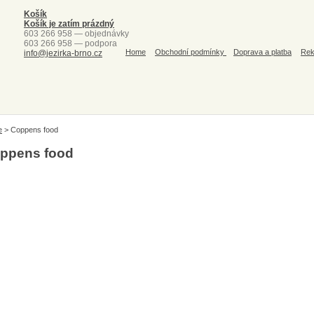
Košík
Košík je zatím prázdný
603 266 958 — objednávky
603 266 958 — podpora
Home
Obchodní podmínky
Doprava a platba
Rek
info@jezirka-brno.cz
e
>
Coppens food
ppens food