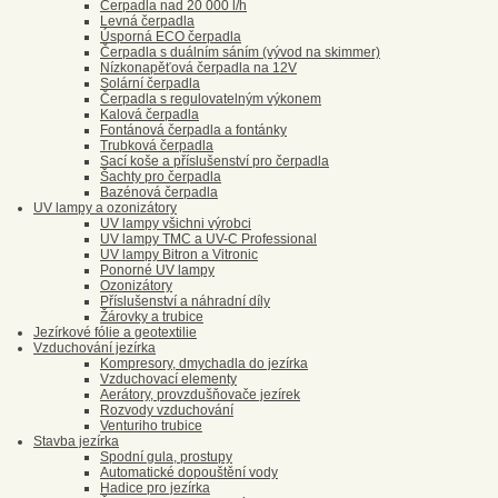
Čerpadla nad 20 000 l/h
Levná čerpadla
Úsporná ECO čerpadla
Čerpadla s duálním sáním (vývod na skimmer)
Nízkonapěťová čerpadla na 12V
Solární čerpadla
Čerpadla s regulovatelným výkonem
Kalová čerpadla
Fontánová čerpadla a fontánky
Trubková čerpadla
Sací koše a příslušenství pro čerpadla
Šachty pro čerpadla
Bazénová čerpadla
UV lampy a ozonizátory
UV lampy všichni výrobci
UV lampy TMC a UV-C Professional
UV lampy Bitron a Vitronic
Ponorné UV lampy
Ozonizátory
Příslušenství a náhradní díly
Žárovky a trubice
Jezírkové fólie a geotextilie
Vzduchování jezírka
Kompresory, dmychadla do jezírka
Vzduchovací elementy
Aerátory, provzdušňovače jezírek
Rozvody vzduchování
Venturiho trubice
Stavba jezírka
Spodní gula, prostupy
Automatické dopouštění vody
Hadice pro jezírka