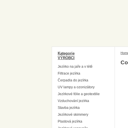
Kategorie
Hom
VÝROBCI
Co
Jezírko na jaře a v létě
Filtrace jezírka
Čerpadla do jezírka
UV lampy a ozonizátory
Jezírkové fólie a geotextilie
Vzduchování jezírka
Stavba jezírka
Jezírkové skimmery
Plastová jezírka