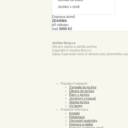
Jezírka na videu
Jezírko v zimě
Doprava domů
ZDARMA
při nákupu
nad
3000 Kč
Jezírka Shop.cz
Vše pro stavbu a údržbu jezírka
Copyright © Jezirka-Brno.cz
Zákaz kopírování textu či obrázku bez písemného souh
Populární kategorie
Čerpadla do jezírka
Filtrace do jezírka
Řasy v jezírku
Jezírkový vysavač
Stavba jezírka
UV lampy
Praktické informace
Kontakt
Reklamace
Obchodní podmínky
Doprava a platba