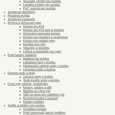
Šoupata, ventily pro jezírka
Lepidla a tmely pro jezírka
PVC potrubí pro jezírka
Jezírkové skimmery
Plastová jezírka
Jezírkové vysavače
Krmiva a léčiva pro ryby
Krmivo pro KOI
Krmivo pro KOI jaro a podzim
Originální japonská krmiva
Krmivo pro jesetery a veslonose
Krmivo pro ostatní ryby
Krmítka pro ryby
Vítamíny a doplňky
Léčiva a preparáty pro ryby
Proti řasám, bakterie
Bakterie do jezírka
Likvidace řasy v jezírku
Odstranění zelené vody v jezírku
Likvidace kalů a bahna
Úprava vody a testy
Úprava vody v jezírku
Testy kvality vody v jezírku
Chov ryb, nádrže, podběráky
Kesery, rukávy a sítě
Nádrže na chov ryb
Sítě na rámu pro oddělení ryb
Rozmnožování a trasport
Ostatní potřeby
Světla a elektro pro jezírka
Osvětlení jezírek
Proti zamrznutí, topné systémy