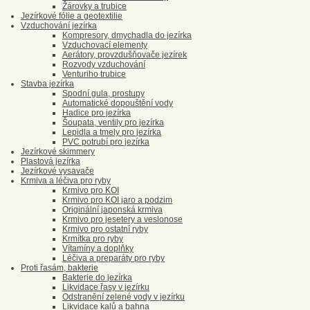
Žárovky a trubice
Jezírkové fólie a geotextilie
Vzduchování jezírka
Kompresory, dmychadla do jezírka
Vzduchovací elementy
Aerátory, provzdušňovače jezírek
Rozvody vzduchování
Venturiho trubice
Stavba jezírka
Spodní gula, prostupy
Automatické dopouštění vody
Hadice pro jezírka
Šoupata, ventily pro jezírka
Lepidla a tmely pro jezírka
PVC potrubí pro jezírka
Jezírkové skimmery
Plastová jezírka
Jezírkové vysavače
Krmiva a léčiva pro ryby
Krmivo pro KOI
Krmivo pro KOI jaro a podzim
Originální japonská krmiva
Krmivo pro jesetery a veslonose
Krmivo pro ostatní ryby
Krmítka pro ryby
Vítamíny a doplňky
Léčiva a preparáty pro ryby
Proti řasám, bakterie
Bakterie do jezírka
Likvidace řasy v jezírku
Odstranění zelené vody v jezírku
Likvidace kalů a bahna