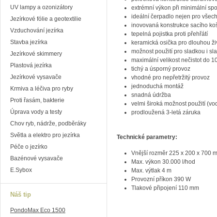
UV lampy a ozonizátory
extrémní výkon při minimální spo
ideální čerpadlo nejen pro všechn
Jezírkové fólie a geotextilie
inovovaná konstrukce sacího koš
Vzduchování jezírka
tepelná pojistka proti přehřátí
Stavba jezírka
keramická osička pro dlouhou ži
možnost použití pro sladkou i s
Jezírkové skimmery
maximální velikost nečistot do 
Plastová jezírka
tichý a úsporný provoz
Jezírkové vysavače
vhodné pro nepřetržitý provoz
jednoduchá montáž
Krmiva a léčiva pro ryby
snadná údržba
Proti řasám, bakterie
velmi široká možnost použití (vodní
Úprava vody a testy
prodloužená 3-letá záruka
Chov ryb, nádrže, podběráky
Světla a elektro pro jezírka
Technické parametry:
Péče o jezírko
Vnější rozměr
225 x 200 x 700 
Bazénové vysavače
Max. výkon
30.000 l/hod
E.Sybox
Max. výtlak
4 m
Provozní příkon
390 W
Tlakové připojení
110 mm
Náš tip
PondoMax Eco 1500