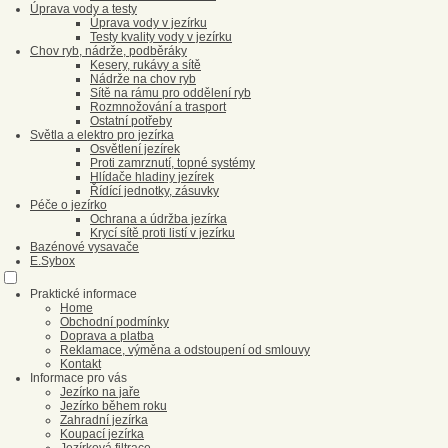
Úprava vody a testy
Úprava vody v jezírku
Testy kvality vody v jezírku
Chov ryb, nádrže, podběráky
Kesery, rukávy a sítě
Nádrže na chov ryb
Sítě na rámu pro oddělení ryb
Rozmnožování a trasport
Ostatní potřeby
Světla a elektro pro jezírka
Osvětlení jezírek
Proti zamrznutí, topné systémy
Hlídače hladiny jezírek
Řídící jednotky, zásuvky
Péče o jezírko
Ochrana a údržba jezírka
Krycí sítě proti listí v jezírku
Bazénové vysavače
E.Sybox
Praktické informace
Home
Obchodní podmínky
Doprava a platba
Reklamace, výměna a odstoupení od smlouvy
Kontakt
Informace pro vás
Jezírko na jaře
Jezírko během roku
Zahradní jezírka
Koupací jezírka