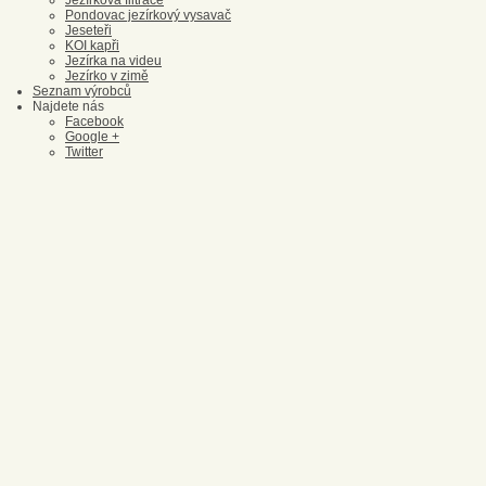
Jezírková filtrace
Pondovac jezírkový vysavač
Jeseteři
KOI kapři
Jezírka na videu
Jezírko v zimě
Seznam výrobců
Najdete nás
Facebook
Google +
Twitter