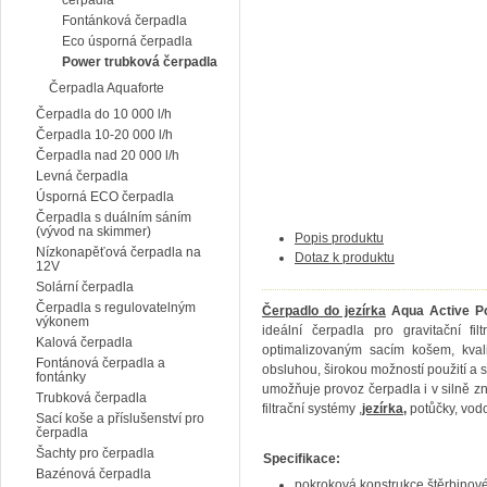
čerpadla
Fontánková čerpadla
Eco úsporná čerpadla
Power trubková čerpadla
Čerpadla Aquaforte
Čerpadla do 10 000 l/h
Čerpadla 10-20 000 l/h
Čerpadla nad 20 000 l/h
Levná čerpadla
Úsporná ECO čerpadla
Čerpadla s duálním sáním
(vývod na skimmer)
Popis produktu
Nízkonapěťová čerpadla na
Dotaz k produktu
12V
Solární čerpadla
Čerpadla s regulovatelným
Čerpadlo do jezírka
Aqua Active P
výkonem
ideální čerpadla pro gravitační fi
Kalová čerpadla
optimalizovaným sacím košem, kval
Fontánová čerpadla a
obsluhou, širokou možností použití a 
fontánky
umožňuje provoz čerpadla i v silně zn
Trubková čerpadla
filtrační systémy ,
jezírka
,
potůčky, vodop
Sací koše a příslušenství pro
čerpadla
Šachty pro čerpadla
Specifikace:
Bazénová čerpadla
pokroková konstrukce štěrbinov