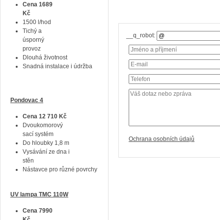
Cena 1689
Kč
1500 l/hod
Tichý a
__q_robot:
úsporný
provoz
Dlouhá životnost
Snadná instalace i údržba
Pondovac 4
Cena 12 710 Kč
Dvoukomorový
sací systém
Ochrana osobních údajů
Do hloubky 1,8 m
Vysávání ze dna i
stěn
Nástavce pro různé povrchy
UV lampa TMC 110W
Cena 7990
Kč