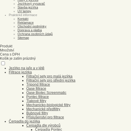
Jezírkový vysavač
Stavba jezírka
UV lampy
Praktické informace
Kontakt
Reklamace
Obchodní podmínky
Doprava a platba
Ochrana osobních údajů
Sitemap
Produkt
Množství
Cena s DPH
Košík je zatím prázdný
Jezírko na jaře a v létě
Filtrace jezírka
Filtrační sety pro malá jezírka
Filtrační sety pro střední jezírka
Tripond filtrace
Oase filtrace
Oase Biotec Screenmatic
Pontec filtrace
Tlakové filtry
Mechanicko-biologické filtry
Mechanické předfiltry
Bubnové filtry
Příslušenství pro filtrace
Čerpadla do jezírka
Čerpadla dle výrobců
Čerpadla Pontec