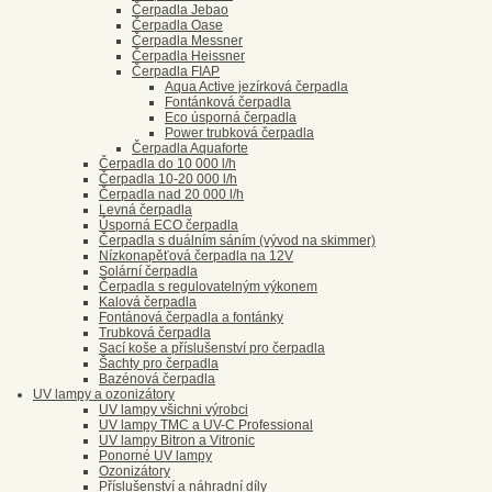
Čerpadla Jebao
Čerpadla Oase
Čerpadla Messner
Čerpadla Heissner
Čerpadla FIAP
Aqua Active jezírková čerpadla
Fontánková čerpadla
Eco úsporná čerpadla
Power trubková čerpadla
Čerpadla Aquaforte
Čerpadla do 10 000 l/h
Čerpadla 10-20 000 l/h
Čerpadla nad 20 000 l/h
Levná čerpadla
Úsporná ECO čerpadla
Čerpadla s duálním sáním (vývod na skimmer)
Nízkonapěťová čerpadla na 12V
Solární čerpadla
Čerpadla s regulovatelným výkonem
Kalová čerpadla
Fontánová čerpadla a fontánky
Trubková čerpadla
Sací koše a příslušenství pro čerpadla
Šachty pro čerpadla
Bazénová čerpadla
UV lampy a ozonizátory
UV lampy všichni výrobci
UV lampy TMC a UV-C Professional
UV lampy Bitron a Vitronic
Ponorné UV lampy
Ozonizátory
Příslušenství a náhradní díly