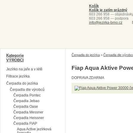
Košík
Košík je zatím prázdný
603 266 958 — objednávk
603 266 958 — podpora
info@jezirka-brno.cz
Kategorie
Čerpadla do jezírka
>
Čerpadla dle výrobc
VÝROBCI
Fiap Aqua Aktive Powe
Jezírko na jaře a v létě
Filtrace jezírka
DOPRAVA ZDARMA
Čerpadla do jezírka
Čerpadla dle výrobců
Čerpadla Pontec
Čerpadla Jebao
Čerpadla Oase
Čerpadla Messner
Čerpadla Heissner
Čerpadla FIAP
Aqua Active jezírková