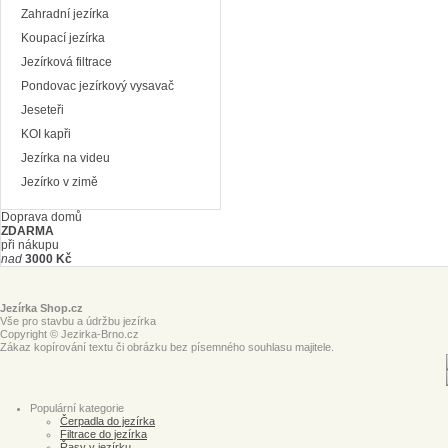
Zahradní jezírka
Koupací jezírka
Jezírková filtrace
Pondovac jezírkový vysavač
Jeseteři
KOI kapři
Jezírka na videu
Jezírko v zimě
Doprava domů
ZDARMA
při nákupu
nad
3000 Kč
Jezírka Shop.cz
Vše pro stavbu a údržbu jezírka
Copyright © Jezirka-Brno.cz
Zákaz kopírování textu či obrázku bez písemného souhlasu majitele.
Populární kategorie
Čerpadla do jezírka
Filtrace do jezírka
Řasy v jezírku