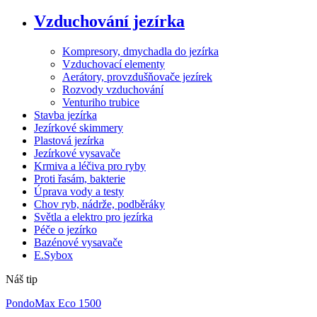
Vzduchování jezírka
Kompresory, dmychadla do jezírka
Vzduchovací elementy
Aerátory, provzdušňovače jezírek
Rozvody vzduchování
Venturiho trubice
Stavba jezírka
Jezírkové skimmery
Plastová jezírka
Jezírkové vysavače
Krmiva a léčiva pro ryby
Proti řasám, bakterie
Úprava vody a testy
Chov ryb, nádrže, podběráky
Světla a elektro pro jezírka
Péče o jezírko
Bazénové vysavače
E.Sybox
Náš tip
PondoMax Eco 1500