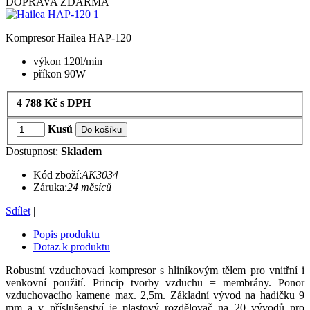
DOPRAVA ZDARMA
Kompresor Hailea HAP-120
výkon 120l/min
příkon 90W
4 788
Kč
s DPH
Kusů
Do košíku
Dostupnost:
Skladem
Kód zboží:
AK3034
Záruka:
24 měsíců
Sdílet
|
Popis produktu
Dotaz k produktu
Robustní vzduchovací kompresor s hliníkovým tělem pro vnitřní i
venkovní použití. Princip tvorby vzduchu = membrány. Ponor
vzduchovacího kamene max. 2,5m. Základní vývod na hadičku 9
mm a v příslušenství je plastový rozdělovač na 20 vývodů pro