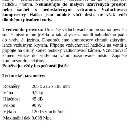
hadičku 4/6mm.
Neumisťujte do malých uzavřených prostor,
nebo šachet s nedostatečným větráním. Vzduchovací
kompresory Hailea jsou odolné vůči dešti, ne však vůči
dlouhému působení vody.
Uvedení do provozu:
Umístěte vzduchovací kompresor na pevné a
suché místo mimo jezírko a tak, abyste zabránili náhodnému pádu
do vody, či jezírka. Doporučujeme kompresory chránit zakrytím,
lehce vzdušným krytem. Připojte vzduchovací hadičku na ventil a
připojte na druhý konec hadičky vzduchovací kámen. Vzduchovací
kámen vložte do vody na vámi požadované místo. Zapněte
kompresor do elektřiny.
Používejte vždy bezpečností jističe.
Technické parametry:
Rozměry
265 x 215 x 198 mm
Váha
9,5 kg
Hlučnost
45 dB
Příkon
90 W
Výkon
120 l vzduchu/min
Maximální tlak
0,038 Mpa