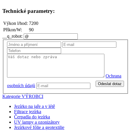
Technické parametry:
Výkon l/hod:
7200
Příkon/W:
90
__q_robot:
Ochrana
Odeslat dotaz
osobních údajů
Kategorie
VÝROBCI
Jezírko na jaře a v létě
Filtrace jezírka
Čerpadla do jezírka
UV lampy a ozonizátory
Jezírkové fólie a geotextilie