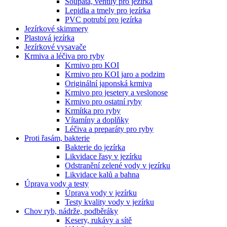
Šoupata, ventily pro jezírka
Lepidla a tmely pro jezírka
PVC potrubí pro jezírka
Jezírkové skimmery
Plastová jezírka
Jezírkové vysavače
Krmiva a léčiva pro ryby
Krmivo pro KOI
Krmivo pro KOI jaro a podzim
Originální japonská krmiva
Krmivo pro jesetery a veslonose
Krmivo pro ostatní ryby
Krmítka pro ryby
Vítamíny a doplňky
Léčiva a preparáty pro ryby
Proti řasám, bakterie
Bakterie do jezírka
Likvidace řasy v jezírku
Odstranění zelené vody v jezírku
Likvidace kalů a bahna
Úprava vody a testy
Úprava vody v jezírku
Testy kvality vody v jezírku
Chov ryb, nádrže, podběráky
Kesery, rukávy a sítě