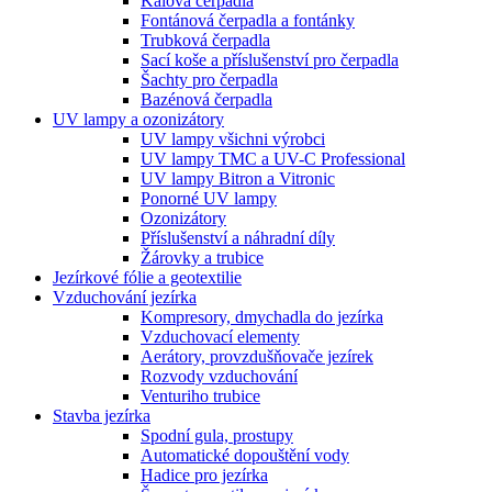
Kalová čerpadla
Fontánová čerpadla a fontánky
Trubková čerpadla
Sací koše a příslušenství pro čerpadla
Šachty pro čerpadla
Bazénová čerpadla
UV lampy a ozonizátory
UV lampy všichni výrobci
UV lampy TMC a UV-C Professional
UV lampy Bitron a Vitronic
Ponorné UV lampy
Ozonizátory
Příslušenství a náhradní díly
Žárovky a trubice
Jezírkové fólie a geotextilie
Vzduchování jezírka
Kompresory, dmychadla do jezírka
Vzduchovací elementy
Aerátory, provzdušňovače jezírek
Rozvody vzduchování
Venturiho trubice
Stavba jezírka
Spodní gula, prostupy
Automatické dopouštění vody
Hadice pro jezírka