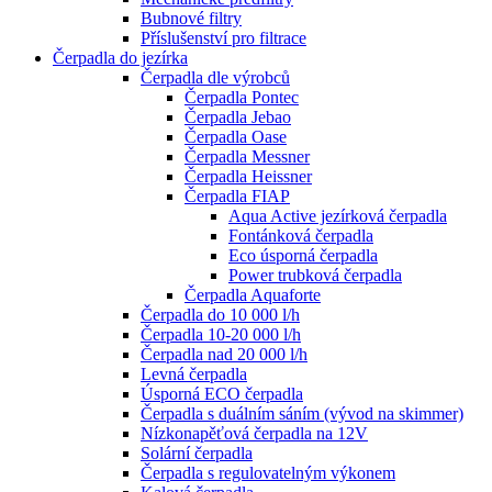
Bubnové filtry
Příslušenství pro filtrace
Čerpadla do jezírka
Čerpadla dle výrobců
Čerpadla Pontec
Čerpadla Jebao
Čerpadla Oase
Čerpadla Messner
Čerpadla Heissner
Čerpadla FIAP
Aqua Active jezírková čerpadla
Fontánková čerpadla
Eco úsporná čerpadla
Power trubková čerpadla
Čerpadla Aquaforte
Čerpadla do 10 000 l/h
Čerpadla 10-20 000 l/h
Čerpadla nad 20 000 l/h
Levná čerpadla
Úsporná ECO čerpadla
Čerpadla s duálním sáním (vývod na skimmer)
Nízkonapěťová čerpadla na 12V
Solární čerpadla
Čerpadla s regulovatelným výkonem