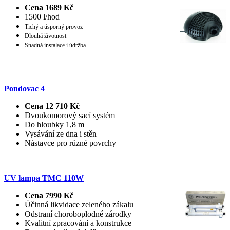
Cena 1689 Kč
1500 l/hod
Tichý a úsporný provoz
Dlouhá životnost
Snadná instalace i údržba
Pondovac 4
Cena 12 710 Kč
Dvoukomorový sací systém
Do hloubky 1,8 m
Vysávání ze dna i stěn
Nástavce pro různé povrchy
UV lampa TMC 110W
Cena 7990 Kč
Účinná likvidace zeleného zákalu
Odstraní choroboplodné zárodky
Kvalitní zpracování a konstrukce