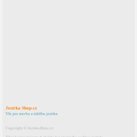
Rozměry dxšxv (mm):
215x155x295 mm
__q_robot:
Odeslat dotaz
Ochrana osobních údajů
Jezírka Shop.cz
Vše pro stavbu a údržbu jezírka
Copyright © Jezirka-Brno.cz