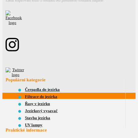
Zákaz kopírování textu či obrázku bez písemného souhlasu majitele.
Populární kategorie
Čerpadla do jezírka
Filtrace do jezírka
Řasy v jezírku
Jezírkový vysavač
Stavba jezírka
UV lampy
Praktické informace