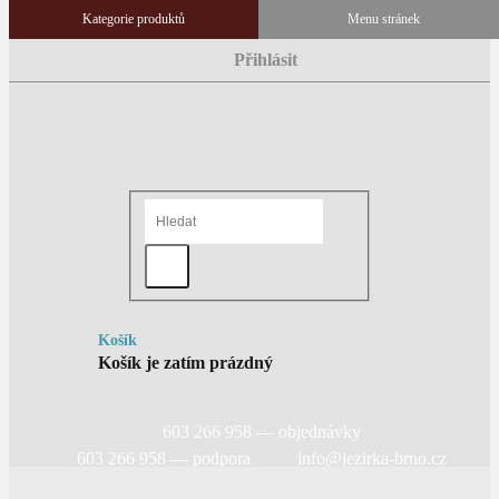
Přihlásit
Košík
Košík je zatím prázdný
603 266 958 — objednávky
603 266 958 — podpora
info@jezirka-brno.cz