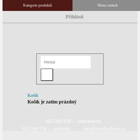
Přihlásit
Košík
Košík je zatím prázdný
603 266 958 — objednávky
603 266 958 — podpora
info@jezirka-brno.cz