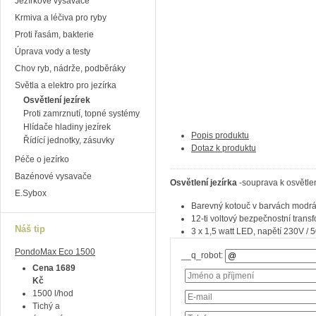
Jezírkové vysavače
Krmiva a léčiva pro ryby
Proti řasám, bakterie
Úprava vody a testy
Chov ryb, nádrže, podběráky
Světla a elektro pro jezírka
Osvětlení jezírek
Proti zamrznutí, topné systémy
Hlídače hladiny jezírek
Popis produktu
Řídící jednotky, zásuvky
Dotaz k produktu
Péče o jezírko
Bazénové vysavače
Osvětlení jezírka
-souprava k osvětlen
E.Sybox
Barevný kotouč v barvách modrá
12-ti voltový bezpečnostní trans
Náš tip
3 x 1,5 watt LED, napětí 230V / 5
PondoMax Eco 1500
__q_robot:
Cena 1689
Kč
1500 l/hod
Tichý a