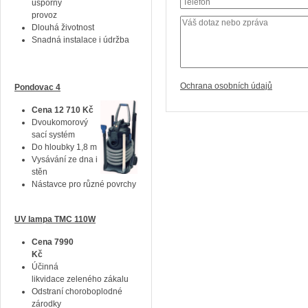
úsporný
provoz
Dlouhá životnost
Snadná instalace i údržba
Ochrana osobních údajů
Pondovac 4
Cena 12 710 Kč
Dvoukomorový
sací systém
Do hloubky 1,8 m
Vysávání ze dna i
stěn
Nástavce pro různé povrchy
UV lampa TMC 110W
Cena 7990
Kč
Účinná
likvidace zeleného zákalu
Odstraní choroboplodné
zárodky