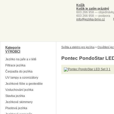
Košík
Košík je zatím prázdný
603 266 958 — objednávk
603 266 958 — podpora
info@jezirka-brno.cz
Kategorie
Světla a elektro pro jezírka
>
Osvětlení jez
VÝROBCI
Pontec PondoStar LED
Jezírko na jaře a v létě
Filtrace jezírka
Čerpadla do jezírka
UV lampy a ozonizátory
Jezírkové fólie a geotextilie
Vzduchování jezírka
Stavba jezírka
Jezírkové skimmery
Plastová jezírka