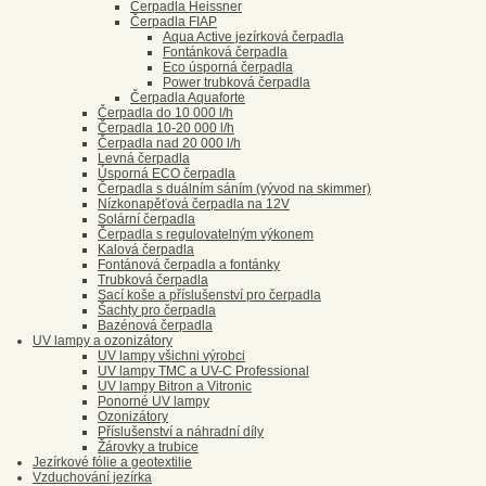
Čerpadla Heissner
Čerpadla FIAP
Aqua Active jezírková čerpadla
Fontánková čerpadla
Eco úsporná čerpadla
Power trubková čerpadla
Čerpadla Aquaforte
Čerpadla do 10 000 l/h
Čerpadla 10-20 000 l/h
Čerpadla nad 20 000 l/h
Levná čerpadla
Úsporná ECO čerpadla
Čerpadla s duálním sáním (vývod na skimmer)
Nízkonapěťová čerpadla na 12V
Solární čerpadla
Čerpadla s regulovatelným výkonem
Kalová čerpadla
Fontánová čerpadla a fontánky
Trubková čerpadla
Sací koše a příslušenství pro čerpadla
Šachty pro čerpadla
Bazénová čerpadla
UV lampy a ozonizátory
UV lampy všichni výrobci
UV lampy TMC a UV-C Professional
UV lampy Bitron a Vitronic
Ponorné UV lampy
Ozonizátory
Příslušenství a náhradní díly
Žárovky a trubice
Jezírkové fólie a geotextilie
Vzduchování jezírka