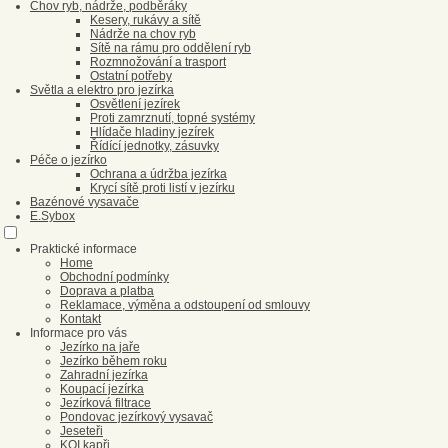
Chov ryb, nádrže, podběráky
Kesery, rukávy a sítě
Nádrže na chov ryb
Sítě na rámu pro oddělení ryb
Rozmnožování a trasport
Ostatní potřeby
Světla a elektro pro jezírka
Osvětlení jezírek
Proti zamrznutí, topné systémy
Hlídače hladiny jezírek
Řídící jednotky, zásuvky
Péče o jezírko
Ochrana a údržba jezírka
Krycí sítě proti listí v jezírku
Bazénové vysavače
E.Sybox
Praktické informace
Home
Obchodní podmínky
Doprava a platba
Reklamace, výměna a odstoupení od smlouvy
Kontakt
Informace pro vás
Jezírko na jaře
Jezírko během roku
Zahradní jezírka
Koupací jezírka
Jezírková filtrace
Pondovac jezírkový vysavač
Jeseteři
KOI kapři