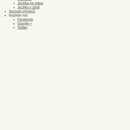
Jezírka na videu
Jezírko v zimě
Seznam výrobců
Najdete nás
Facebook
Google +
Twitter