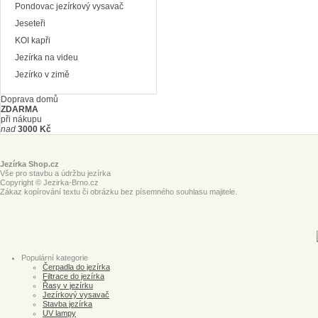
Pondovac jezírkový vysavač
Jeseteři
KOI kapři
Jezírka na videu
Jezírko v zimě
Doprava domů
ZDARMA
při nákupu
nad
3000 Kč
Jezírka Shop.cz
Vše pro stavbu a údržbu jezírka
Copyright © Jezirka-Brno.cz
Zákaz kopírování textu či obrázku bez písemného souhlasu majitele.
Populární kategorie
Čerpadla do jezírka
Filtrace do jezírka
Řasy v jezírku
Jezírkový vysavač
Stavba jezírka
UV lampy