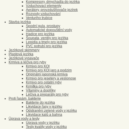
Kompresory, dmychadla do jezírka
Vzduchovací elementy
Aerátory, provzdušňovače jezírek
Rozvody vzduchování
Venturiho trubice
Stavba jezírka
Spodní gula, prostupy
Automatické dopouštění vody
Hadice pro jezírka
Šoupata, ventily pro jezírka
Lepidla a tmely pro jezírka
PVC potrubí pro jezírka
Jezírkové skimmery
Plastová jezírka
Jezírkové vysavače
Krmiva a léčiva pro ryby
Krmivo pro KOI
Krmivo pro KOI jaro a podzim
Originální japonská krmiva
Krmivo pro jesetery a veslonose
Krmivo pro ostatní ryby
Krmítka pro ryby
Vítamíny a doplňky
Léčiva a preparáty pro ryby
Proti řasám, bakterie
Bakterie do jezírka
Likvidace řasy v jezírku
Odstranění zelené vody v jezírku
Likvidace kalů a bahna
Úprava vody a testy
Úprava vody v jezírku
Testy kvality vody v jezírku