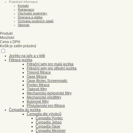
Praktické informace
Kontakt
Reklamace
Obchodní podmínky
Doprava a platba
Ochrana osobních údajů
Sitemap
Produkt
Množství
Cena s DPH
Košík je zatím prázdný
Jezírko na jaře a v létě
Filtrace jezírka
Filtrační sety pro malá jezírka
Filtrační sety pro střední jezírka
Tripond filtrace
Oase filtrace
Oase Biotec Screenmatic
Pontec filtrace
Tlakové filtry
Mechanicko-biologické filtry
Mechanické předfiltry
Bubnové filtry
Příslušenství pro filtrace
Čerpadla do jezírka
Čerpadla dle výrobců
Čerpadla Pontec
Čerpadla Jebao
Čerpadla Oase
Čerpadla Messner