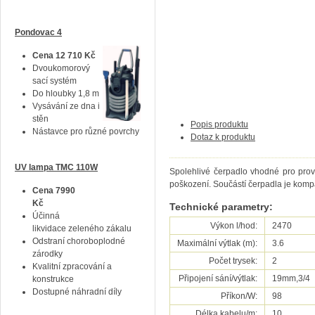
Pondovac 4
Cena 12 710 Kč
Dvoukomorový
sací systém
Do hloubky 1,8 m
Vysávání ze dna i
stěn
Popis produktu
Nástavce pro různé povrchy
Dotaz k produktu
UV lampa TMC 110W
Spolehlivé čerpadlo vhodné pro pro
poškození. Součástí čerpadla je kompa
Cena 7990
Kč
Technické parametry:
Účinná
Výkon l/hod:
2470
likvidace zeleného zákalu
Odstraní choroboplodné
Maximální výtlak (m):
3.6
zárodky
Počet trysek:
2
Kvalitní zpracování a
Připojení sání/výtlak:
19mm,3/4
konstrukce
Dostupné náhradní díly
Příkon/W:
98
Délka kabelu/m:
10