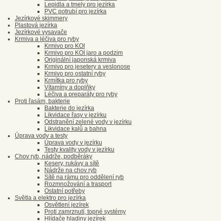
Lepidla a tmely pro jezírka
PVC potrubí pro jezírka
Jezírkové skimmery
Plastová jezírka
Jezírkové vysavače
Krmiva a léčiva pro ryby
Krmivo pro KOI
Krmivo pro KOI jaro a podzim
Originální japonská krmiva
Krmivo pro jesetery a veslonose
Krmivo pro ostatní ryby
Krmítka pro ryby
Vítamíny a doplňky
Léčiva a preparáty pro ryby
Proti řasám, bakterie
Bakterie do jezírka
Likvidace řasy v jezírku
Odstranění zelené vody v jezírku
Likvidace kalů a bahna
Úprava vody a testy
Úprava vody v jezírku
Testy kvality vody v jezírku
Chov ryb, nádrže, podběráky
Kesery, rukávy a sítě
Nádrže na chov ryb
Sítě na rámu pro oddělení ryb
Rozmnožování a trasport
Ostatní potřeby
Světla a elektro pro jezírka
Osvětlení jezírek
Proti zamrznutí, topné systémy
Hlídače hladiny jezírek