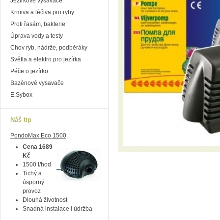
Jezírkové vysavače
Krmiva a léčiva pro ryby
Proti řasám, bakterie
Úprava vody a testy
Chov ryb, nádrže, podběráky
Světla a elektro pro jezírka
Péče o jezírko
Bazénové vysavače
E.Sybox
Náš tip
PondoMax Eco 1500
Cena 1689
Kč
1500 l/hod
Tichý a
úsporný
provoz
Dlouhá životnost
Snadná instalace i údržba