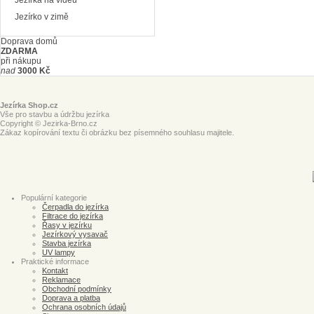
Jezírka na videu
Jezírko v zimě
Doprava domů
ZDARMA
při nákupu
nad
3000 Kč
Jezírka Shop.cz
Vše pro stavbu a údržbu jezírka
Copyright © Jezirka-Brno.cz
Zákaz kopírování textu či obrázku bez písemného souhlasu majitele.
Populární kategorie
Čerpadla do jezírka
Filtrace do jezírka
Řasy v jezírku
Jezírkový vysavač
Stavba jezírka
UV lampy
Praktické informace
Kontakt
Reklamace
Obchodní podmínky
Doprava a platba
Ochrana osobních údajů