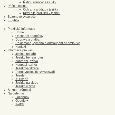
Řídící jednotky, zásuvky
Péče o jezírko
Ochrana a údržba jezírka
Krycí sítě proti listí v jezírku
Bazénové vysavače
E.Sybox
Praktické informace
Home
Obchodní podmínky
Doprava a platba
Reklamace, výměna a odstoupení od smlouvy
Kontakt
Informace pro vás
Jezírko na jaře
Jezírko během roku
Zahradní jezírka
Koupací jezírka
Jezírková filtrace
Pondovac jezírkový vysavač
Jeseteři
KOI kapři
Jezírka na videu
Jezírko v zimě
Seznam výrobců
Najdete nás
Facebook
Google +
Twitter