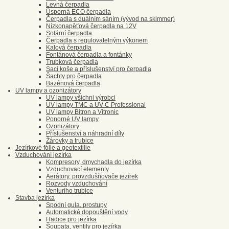
Levná čerpadla
Úsporná ECO čerpadla
Čerpadla s duálním sáním (vývod na skimmer)
Nízkonapěťová čerpadla na 12V
Solární čerpadla
Čerpadla s regulovatelným výkonem
Kalová čerpadla
Fontánová čerpadla a fontánky
Trubková čerpadla
Sací koše a příslušenství pro čerpadla
Šachty pro čerpadla
Bazénová čerpadla
UV lampy a ozonizátory
UV lampy všichni výrobci
UV lampy TMC a UV-C Professional
UV lampy Bitron a Vitronic
Ponorné UV lampy
Ozonizátory
Příslušenství a náhradní díly
Žárovky a trubice
Jezírkové fólie a geotextilie
Vzduchování jezírka
Kompresory, dmychadla do jezírka
Vzduchovací elementy
Aerátory, provzdušňovače jezírek
Rozvody vzduchování
Venturiho trubice
Stavba jezírka
Spodní gula, prostupy
Automatické dopouštění vody
Hadice pro jezírka
Šoupata, ventily pro jezírka