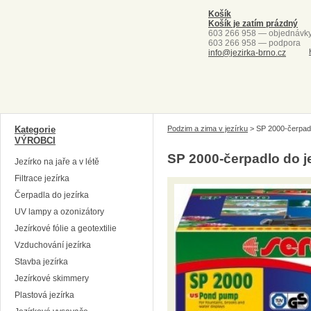
Košík
Košík je zatím prázdný
603 266 958 — objednávk
603 266 958 — podpora
info@jezirka-brno.cz
Kategorie
Podzim a zima v jezírku
>
SP 2000-čerpadl
VÝROBCI
SP 2000-čerpadlo do j
Jezírko na jaře a v létě
Filtrace jezírka
Čerpadla do jezírka
UV lampy a ozonizátory
Jezírkové fólie a geotextilie
Vzduchování jezírka
Stavba jezírka
Jezírkové skimmery
Plastová jezírka