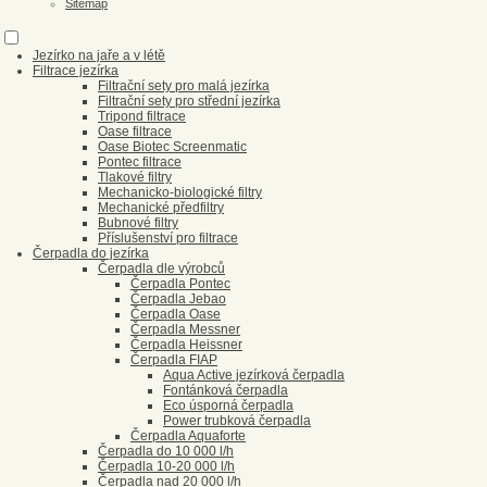
Sitemap
Jezírko na jaře a v létě
Filtrace jezírka
Filtrační sety pro malá jezírka
Filtrační sety pro střední jezírka
Tripond filtrace
Oase filtrace
Oase Biotec Screenmatic
Pontec filtrace
Tlakové filtry
Mechanicko-biologické filtry
Mechanické předfiltry
Bubnové filtry
Příslušenství pro filtrace
Čerpadla do jezírka
Čerpadla dle výrobců
Čerpadla Pontec
Čerpadla Jebao
Čerpadla Oase
Čerpadla Messner
Čerpadla Heissner
Čerpadla FIAP
Aqua Active jezírková čerpadla
Fontánková čerpadla
Eco úsporná čerpadla
Power trubková čerpadla
Čerpadla Aquaforte
Čerpadla do 10 000 l/h
Čerpadla 10-20 000 l/h
Čerpadla nad 20 000 l/h