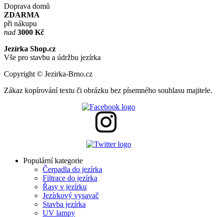
Doprava domů
ZDARMA
při nákupu
nad
3000 Kč
Jezírka Shop.cz
Vše pro stavbu a údržbu jezírka
Copyright © Jezirka-Brno.cz
Zákaz kopírování textu či obrázku bez písemného souhlasu majitele.
Populární kategorie
Čerpadla do jezírka
Filtrace do jezírka
Řasy v jezírku
Jezírkový vysavač
Stavba jezírka
UV lampy