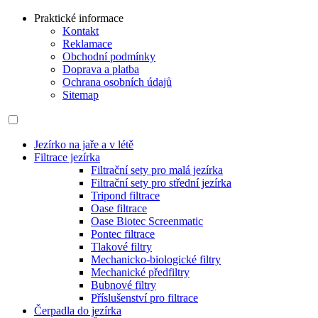
Praktické informace
Kontakt
Reklamace
Obchodní podmínky
Doprava a platba
Ochrana osobních údajů
Sitemap
Jezírko na jaře a v létě
Filtrace jezírka
Filtrační sety pro malá jezírka
Filtrační sety pro střední jezírka
Tripond filtrace
Oase filtrace
Oase Biotec Screenmatic
Pontec filtrace
Tlakové filtry
Mechanicko-biologické filtry
Mechanické předfiltry
Bubnové filtry
Příslušenství pro filtrace
Čerpadla do jezírka