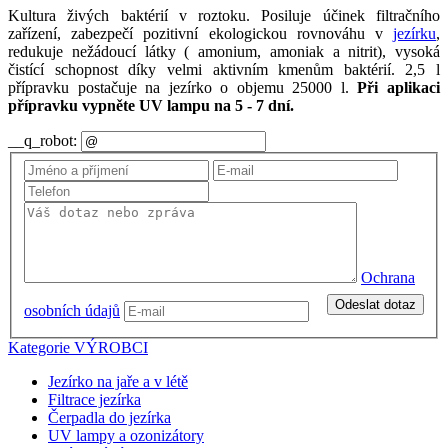
Kultura živých baktérií v roztoku. Posiluje účinek filtračního
zařízení, zabezpečí pozitivní ekologickou rovnováhu v
jezírku
,
redukuje nežádoucí látky ( amonium, amoniak a nitrit), vysoká
čistící schopnost díky velmi aktivním kmenům baktérií. 2,5 l
přípravku postačuje na jezírko o objemu 25000 l.
Při aplikaci
přípravku vypněte UV lampu na 5 - 7 dní.
__q_robot:
Ochrana
Odeslat dotaz
osobních údajů
Kategorie
VÝROBCI
Jezírko na jaře a v létě
Filtrace jezírka
Čerpadla do jezírka
UV lampy a ozonizátory