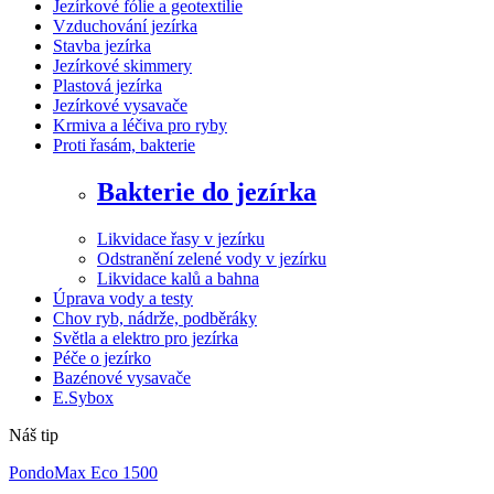
Jezírkové fólie a geotextilie
Vzduchování jezírka
Stavba jezírka
Jezírkové skimmery
Plastová jezírka
Jezírkové vysavače
Krmiva a léčiva pro ryby
Proti řasám, bakterie
Bakterie do jezírka
Likvidace řasy v jezírku
Odstranění zelené vody v jezírku
Likvidace kalů a bahna
Úprava vody a testy
Chov ryb, nádrže, podběráky
Světla a elektro pro jezírka
Péče o jezírko
Bazénové vysavače
E.Sybox
Náš tip
PondoMax Eco 1500