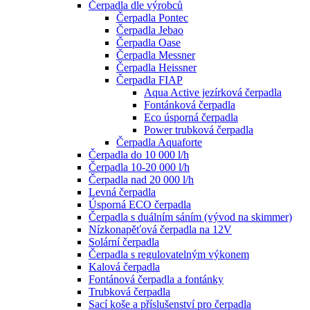
Čerpadla dle výrobců
Čerpadla Pontec
Čerpadla Jebao
Čerpadla Oase
Čerpadla Messner
Čerpadla Heissner
Čerpadla FIAP
Aqua Active jezírková čerpadla
Fontánková čerpadla
Eco úsporná čerpadla
Power trubková čerpadla
Čerpadla Aquaforte
Čerpadla do 10 000 l/h
Čerpadla 10-20 000 l/h
Čerpadla nad 20 000 l/h
Levná čerpadla
Úsporná ECO čerpadla
Čerpadla s duálním sáním (vývod na skimmer)
Nízkonapěťová čerpadla na 12V
Solární čerpadla
Čerpadla s regulovatelným výkonem
Kalová čerpadla
Fontánová čerpadla a fontánky
Trubková čerpadla
Sací koše a příslušenství pro čerpadla