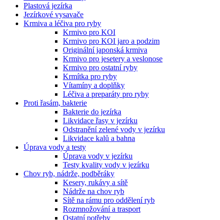
Plastová jezírka
Jezírkové vysavače
Krmiva a léčiva pro ryby
Krmivo pro KOI
Krmivo pro KOI jaro a podzim
Originální japonská krmiva
Krmivo pro jesetery a veslonose
Krmivo pro ostatní ryby
Krmítka pro ryby
Vítamíny a doplňky
Léčiva a preparáty pro ryby
Proti řasám, bakterie
Bakterie do jezírka
Likvidace řasy v jezírku
Odstranění zelené vody v jezírku
Likvidace kalů a bahna
Úprava vody a testy
Úprava vody v jezírku
Testy kvality vody v jezírku
Chov ryb, nádrže, podběráky
Kesery, rukávy a sítě
Nádrže na chov ryb
Sítě na rámu pro oddělení ryb
Rozmnožování a trasport
Ostatní potřeby