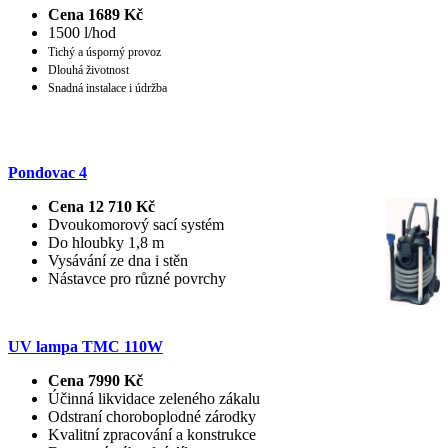
Cena 1689 Kč
1500 l/hod
Tichý a úsporný provoz
Dlouhá životnost
Snadná instalace i údržba
Pondovac 4
Cena 12 710 Kč
Dvoukomorový sací systém
Do hloubky 1,8 m
Vysávání ze dna i stěn
Nástavce pro různé povrchy
UV lampa TMC 110W
Cena 7990 Kč
Účinná likvidace zeleného zákalu
Odstraní choroboplodné zárodky
Kvalitní zpracování a konstrukce