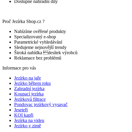
Dostupné náhradní díly
Proč Jezírka Shop.cz ?
Nabízíme ověřené produkty
Specializovaný e-shop
Parametrické vyhledávání
Sledujeme nejnovější trendy
Široká nabídka desítek výrobců
Reklamace bez problémů
Informace pro vás
Jezírko na jaře
Jezírko během roku
Zahradní jezírka
Koupací jezírka
Jezírková filtrace
Pondovac jezírkový vysavač
Jeseteři
KOI kapři
Jezírka na videu
Jezírko v zimě