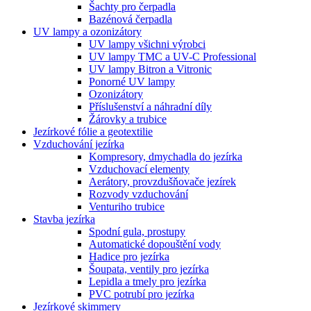
Šachty pro čerpadla
Bazénová čerpadla
UV lampy a ozonizátory
UV lampy všichni výrobci
UV lampy TMC a UV-C Professional
UV lampy Bitron a Vitronic
Ponorné UV lampy
Ozonizátory
Příslušenství a náhradní díly
Žárovky a trubice
Jezírkové fólie a geotextilie
Vzduchování jezírka
Kompresory, dmychadla do jezírka
Vzduchovací elementy
Aerátory, provzdušňovače jezírek
Rozvody vzduchování
Venturiho trubice
Stavba jezírka
Spodní gula, prostupy
Automatické dopouštění vody
Hadice pro jezírka
Šoupata, ventily pro jezírka
Lepidla a tmely pro jezírka
PVC potrubí pro jezírka
Jezírkové skimmery