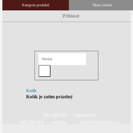
Přihlásit
Košík
Košík je zatím prázdný
603 266 958 — objednávky
603 266 958 — podpora
info@jezirka-brno.cz