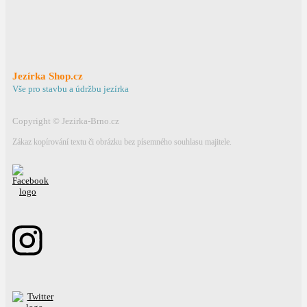
Home
>
Test Carouselu
Test Carouselu
Jezírka Shop.cz
Vše pro stavbu a údržbu jezírka
Copyright © Jezirka-Brno.cz
Zákaz kopírování textu či obrázku bez písemného souhlasu majitele.