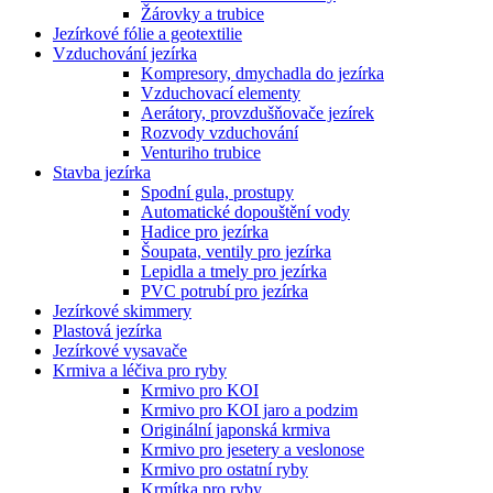
Žárovky a trubice
Jezírkové fólie a geotextilie
Vzduchování jezírka
Kompresory, dmychadla do jezírka
Vzduchovací elementy
Aerátory, provzdušňovače jezírek
Rozvody vzduchování
Venturiho trubice
Stavba jezírka
Spodní gula, prostupy
Automatické dopouštění vody
Hadice pro jezírka
Šoupata, ventily pro jezírka
Lepidla a tmely pro jezírka
PVC potrubí pro jezírka
Jezírkové skimmery
Plastová jezírka
Jezírkové vysavače
Krmiva a léčiva pro ryby
Krmivo pro KOI
Krmivo pro KOI jaro a podzim
Originální japonská krmiva
Krmivo pro jesetery a veslonose
Krmivo pro ostatní ryby
Krmítka pro ryby