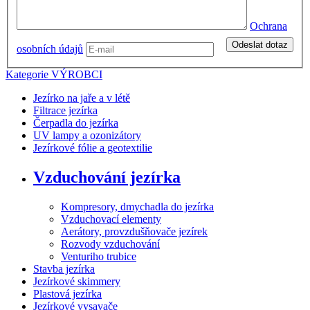
Ochrana
Odeslat dotaz
osobních údajů
Kategorie
VÝROBCI
Jezírko na jaře a v létě
Filtrace jezírka
Čerpadla do jezírka
UV lampy a ozonizátory
Jezírkové fólie a geotextilie
Vzduchování jezírka
Kompresory, dmychadla do jezírka
Vzduchovací elementy
Aerátory, provzdušňovače jezírek
Rozvody vzduchování
Venturiho trubice
Stavba jezírka
Jezírkové skimmery
Plastová jezírka
Jezírkové vysavače