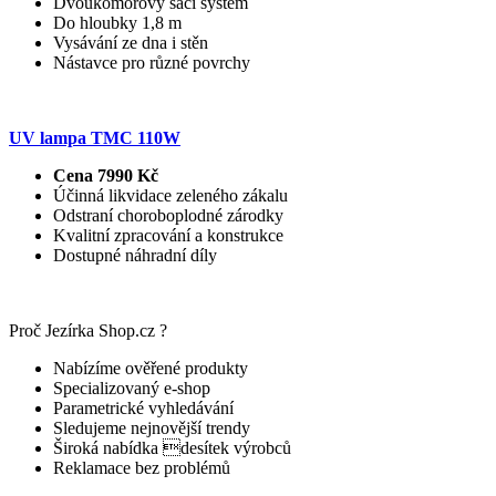
Dvoukomorový sací systém
Do hloubky 1,8 m
Vysávání ze dna i stěn
Nástavce pro různé povrchy
UV lampa TMC 110W
Cena 7990 Kč
Účinná likvidace zeleného zákalu
Odstraní choroboplodné zárodky
Kvalitní zpracování a konstrukce
Dostupné náhradní díly
Proč Jezírka Shop.cz ?
Nabízíme ověřené produkty
Specializovaný e-shop
Parametrické vyhledávání
Sledujeme nejnovější trendy
Široká nabídka desítek výrobců
Reklamace bez problémů