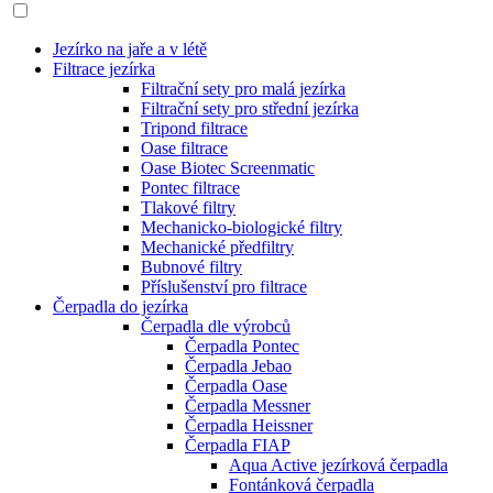
Jezírko na jaře a v létě
Filtrace jezírka
Filtrační sety pro malá jezírka
Filtrační sety pro střední jezírka
Tripond filtrace
Oase filtrace
Oase Biotec Screenmatic
Pontec filtrace
Tlakové filtry
Mechanicko-biologické filtry
Mechanické předfiltry
Bubnové filtry
Příslušenství pro filtrace
Čerpadla do jezírka
Čerpadla dle výrobců
Čerpadla Pontec
Čerpadla Jebao
Čerpadla Oase
Čerpadla Messner
Čerpadla Heissner
Čerpadla FIAP
Aqua Active jezírková čerpadla
Fontánková čerpadla