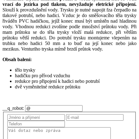
vrací do jezírka pod tlakem, nevyžaduje eletrické připojení.
Slouží k provzdušnění vody. Trysku je nutné napojit fza čerpadlo na
tlakové potrubí, nebo hadici. Vzduc je do směšovacího těla trysky
řiváděn PVC hadičkou, jejíž konec musí být umístěn nad hladinou
vody. Vhodnou redukci zvolíme podle množství průtoku vody. Při
mam průtoku se do těla trysky vloží malá redukce, při větším
průtoku větší redukci. Do potrubí trysku montujeme vlepením na
trubku nebo hadici 50 mm a to buď na její konec nebo jako
mezikus. Venturiho tryska mírně brzdí průtok vody.
Obsah balení:
tělo trysky
hadičku pro přívod vzduchu
redukce pro připojení k hadici nebo potrubí
dvě vyměnitelné redukce průtoku
__q_robot: