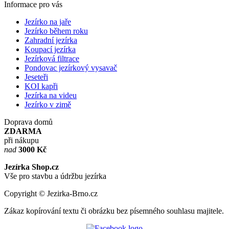
Informace pro vás
Jezírko na jaře
Jezírko během roku
Zahradní jezírka
Koupací jezírka
Jezírková filtrace
Pondovac jezírkový vysavač
Jeseteři
KOI kapři
Jezírka na videu
Jezírko v zimě
Doprava domů
ZDARMA
při nákupu
nad
3000 Kč
Jezírka Shop.cz
Vše pro stavbu a údržbu jezírka
Copyright © Jezirka-Brno.cz
Zákaz kopírování textu či obrázku bez písemného souhlasu majitele.