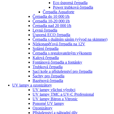
Eco úsporná čerpadla
Power trubková čerpadla
Čerpadla Aquaforte
Čerpadla do 10 000 l/h
Čerpadla 10-20 000 l/h
Čerpadla nad 20 000 l/h
Levná čerpadla
Úsporná ECO čerpadla
Čerpadla s duálním sáním (vývod na skimmer)
Nízkonapěťová čerpadla na 12V
Solární čerpadla
Čerpadla s regulovatelným výkonem
Kalová čerpadla
Fontánová čerpadla a fontánky
Trubková čerpadla
Sací koše a příslušenství pro čerpadla
Šachty pro čerpadla
Bazénová čerpadla
UV lampy a ozonizátory
UV lampy všichni výrobci
UV lampy TMC a UV-C Professional
UV lampy Bitron a Vitronic
Ponorné UV lampy
Ozonizátory
Příslušenství a náhradní díly