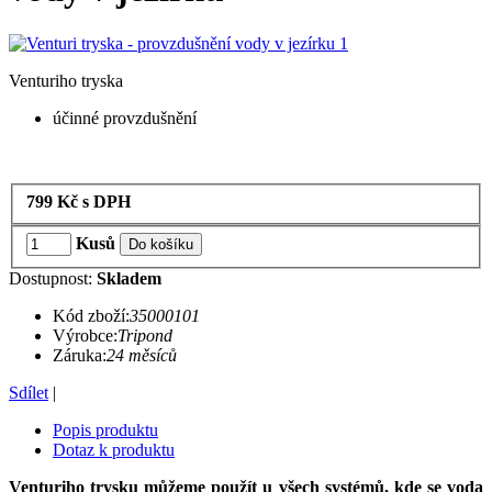
Venturiho tryska
účinné provzdušnění
799
Kč
s DPH
Kusů
Do košíku
Dostupnost:
Skladem
Kód zboží:
35000101
Výrobce:
Tripond
Záruka:
24 měsíců
Sdílet
|
Popis produktu
Dotaz k produktu
Venturiho trysku můžeme použít u všech systémů, kde se voda