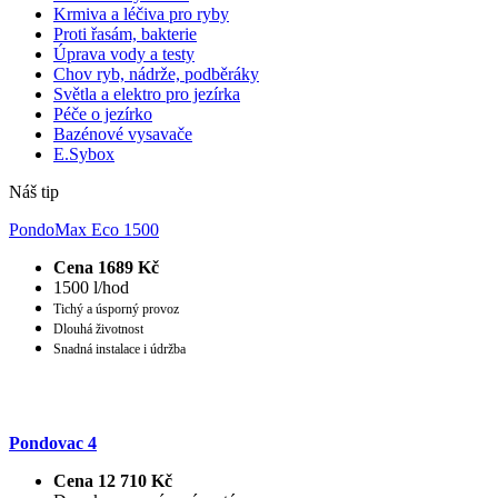
Krmiva a léčiva pro ryby
Proti řasám, bakterie
Úprava vody a testy
Chov ryb, nádrže, podběráky
Světla a elektro pro jezírka
Péče o jezírko
Bazénové vysavače
E.Sybox
Náš tip
PondoMax Eco 1500
Cena 1689 Kč
1500 l/hod
Tichý a úsporný provoz
Dlouhá životnost
Snadná instalace i údržba
Pondovac 4
Cena 12 710 Kč