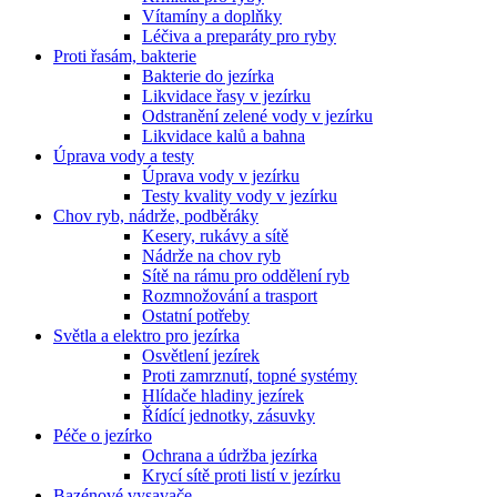
Vítamíny a doplňky
Léčiva a preparáty pro ryby
Proti řasám, bakterie
Bakterie do jezírka
Likvidace řasy v jezírku
Odstranění zelené vody v jezírku
Likvidace kalů a bahna
Úprava vody a testy
Úprava vody v jezírku
Testy kvality vody v jezírku
Chov ryb, nádrže, podběráky
Kesery, rukávy a sítě
Nádrže na chov ryb
Sítě na rámu pro oddělení ryb
Rozmnožování a trasport
Ostatní potřeby
Světla a elektro pro jezírka
Osvětlení jezírek
Proti zamrznutí, topné systémy
Hlídače hladiny jezírek
Řídící jednotky, zásuvky
Péče o jezírko
Ochrana a údržba jezírka
Krycí sítě proti listí v jezírku
Bazénové vysavače