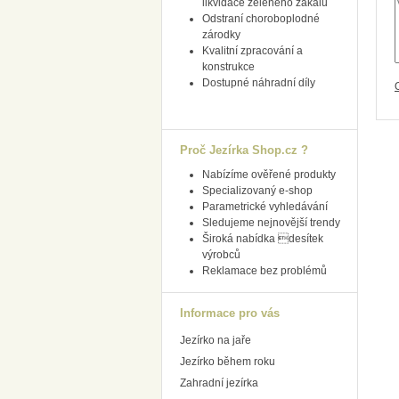
likvidace zeleného zákalu
Odstraní choroboplodné
zárodky
Kvalitní zpracování a
konstrukce
Dostupné náhradní díly
Proč Jezírka Shop.cz ?
Nabízíme ověřené produkty
Specializovaný e-shop
Parametrické vyhledávání
Sledujeme nejnovější trendy
Široká nabídka desítek
výrobců
Reklamace bez problémů
Informace pro vás
Jezírko na jaře
Jezírko během roku
Zahradní jezírka