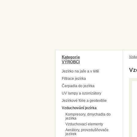
Kategorie
Vzdu
VÝROBCI
Vz
Jezírko na jaře a v létě
Filtrace jezírka
Čerpadla do jezírka
UV lampy a ozonizátory
Jezírkové fólie a geotextilie
Vzduchování jezírka
Kompresory, dmychadla do
jezírka
Vzduchovací elementy
Aerátory, provzdušňovače
jezírek