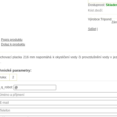
Dostupnost:
Sklade
Kód zboží:
Výrobce:
Tripond
Zár
Sdílet
|
Popis produktu
Dotaz k produktu
chovací placka 216 mm napomáhá k okysličení vody či provzdušnění vody v jez
.
hnické parametry:
ruka:
2
_q_robot: