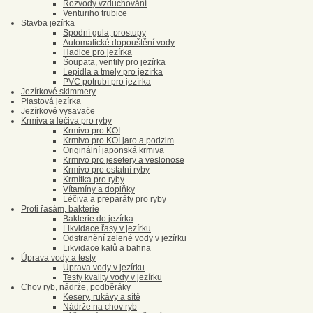
Rozvody vzduchování
Venturiho trubice
Stavba jezírka
Spodní gula, prostupy
Automatické dopouštění vody
Hadice pro jezírka
Šoupata, ventily pro jezírka
Lepidla a tmely pro jezírka
PVC potrubí pro jezírka
Jezírkové skimmery
Plastová jezírka
Jezírkové vysavače
Krmiva a léčiva pro ryby
Krmivo pro KOI
Krmivo pro KOI jaro a podzim
Originální japonská krmiva
Krmivo pro jesetery a veslonose
Krmivo pro ostatní ryby
Krmítka pro ryby
Vítamíny a doplňky
Léčiva a preparáty pro ryby
Proti řasám, bakterie
Bakterie do jezírka
Likvidace řasy v jezírku
Odstranění zelené vody v jezírku
Likvidace kalů a bahna
Úprava vody a testy
Úprava vody v jezírku
Testy kvality vody v jezírku
Chov ryb, nádrže, podběráky
Kesery, rukávy a sítě
Nádrže na chov ryb