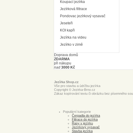
Koupací jezírka
Jezírková filtrace
Pondovac jezírkový vysavač
Jeseteři
KOI kapři
Jezírka na videu
Jezírko v zimě
Doprava domů
ZDARMA
při nákupu
nad
3000 Kč
Jezírka Shop.cz
Vše pro stavbu a údržbu jezírka
Copyright © Jezirka-Brno.cz
Zákaz kopírování textu či obrázku bez písemného souh
Populární kategorie
Čerpadla do jezírka
Filtrace do jezírka
Řasy v jezírku
Jezírkový vysavač
Stavba jezírka