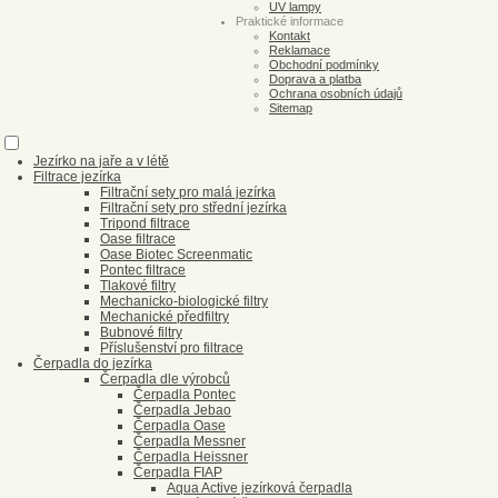
UV lampy
Praktické informace
Kontakt
Reklamace
Obchodní podmínky
Doprava a platba
Ochrana osobních údajů
Sitemap
Jezírko na jaře a v létě
Filtrace jezírka
Filtrační sety pro malá jezírka
Filtrační sety pro střední jezírka
Tripond filtrace
Oase filtrace
Oase Biotec Screenmatic
Pontec filtrace
Tlakové filtry
Mechanicko-biologické filtry
Mechanické předfiltry
Bubnové filtry
Příslušenství pro filtrace
Čerpadla do jezírka
Čerpadla dle výrobců
Čerpadla Pontec
Čerpadla Jebao
Čerpadla Oase
Čerpadla Messner
Čerpadla Heissner
Čerpadla FIAP
Aqua Active jezírková čerpadla