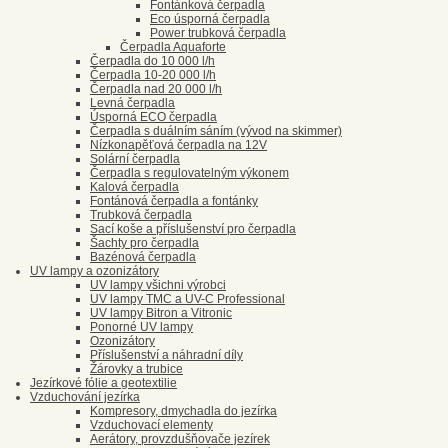
Fontánková čerpadla
Eco úsporná čerpadla
Power trubková čerpadla
Čerpadla Aquaforte
Čerpadla do 10 000 l/h
Čerpadla 10-20 000 l/h
Čerpadla nad 20 000 l/h
Levná čerpadla
Úsporná ECO čerpadla
Čerpadla s duálním sáním (vývod na skimmer)
Nízkonapěťová čerpadla na 12V
Solární čerpadla
Čerpadla s regulovatelným výkonem
Kalová čerpadla
Fontánová čerpadla a fontánky
Trubková čerpadla
Sací koše a příslušenství pro čerpadla
Šachty pro čerpadla
Bazénová čerpadla
UV lampy a ozonizátory
UV lampy všichni výrobci
UV lampy TMC a UV-C Professional
UV lampy Bitron a Vitronic
Ponorné UV lampy
Ozonizátory
Příslušenství a náhradní díly
Žárovky a trubice
Jezírkové fólie a geotextilie
Vzduchování jezírka
Kompresory, dmychadla do jezírka
Vzduchovací elementy
Aerátory, provzdušňovače jezírek