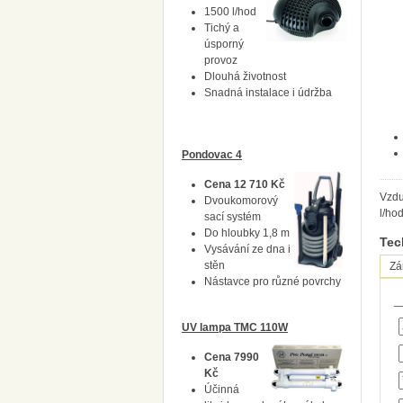
1500 l/hod
Tichý a
úsporný
provoz
Dlouhá životnost
Snadná instalace i údržba
Pondovac 4
Cena 12 710 Kč
Vzdu
Dvoukomorový
l/hod
sací systém
Do hloubky 1,8 m
Tec
Vysávání ze dna i
stěn
Zá
Nástavce pro různé povrchy
_
UV lampa TMC 110W
Cena 7990
Kč
Účinná