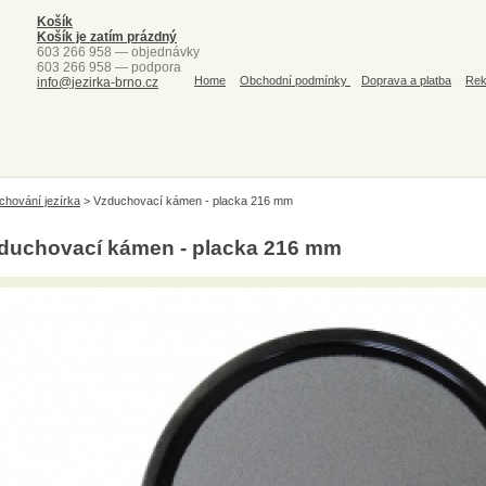
Košík
Košík je zatím prázdný
603 266 958 — objednávky
603 266 958 — podpora
Home
Obchodní podmínky
Doprava a platba
Rek
info@jezirka-brno.cz
chování jezírka
>
Vzduchovací kámen - placka 216 mm
duchovací kámen - placka 216 mm