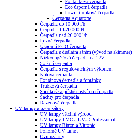
Fontánková čerpadla
Eco úsporná čerpadla
Power trubková čerpadla
Čerpadla Aquaforte
Čerpadla do 10 000 l/h
Čerpadla 10-20 000 l/h
Čerpadla nad 20 000 l/h
Levná čerpadla
Úsporná ECO čerpadla
Čerpadla s duálním sáním (vývod na skimmer)
Nízkonapěťová čerpadla na 12V
Solární čerpadla
Čerpadla s regulovatelným výkonem
Kalová čerpadla
Fontánová čerpadla a fontánky
Trubková čerpadla
Sací koše a příslušenství pro čerpadla
Šachty pro čerpadla
Bazénová čerpadla
UV lampy a ozonizátory
UV lampy všichni výrobci
UV lampy TMC a UV-C Professional
UV lampy Bitron a Vitronic
Ponorné UV lampy
Ozonizátory