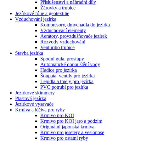
Příslušenství a náhradní díly
Žárovky a trubice
Jezírkové fólie a geotextilie
Vzduchování jezírka
Kompresory, dmychadla do jezírka
Vzduchovací elementy
Aerátory, provzdušňovače jezírek
Rozvody vzduchování
Venturiho trubice
Stavba jezírka
Spodní gula, prostupy
Automatické dopouštění vody
Hadice pro jezírka
Šoupata, ventily pro jezírka
Lepidla a tmely pro jezírka
PVC potrubí pro jezírka
Jezírkové skimmery
Plastová jezírka
Jezírkové vysavače
Krmiva a léčiva pro ryby
Krmivo pro KOI
Krmivo pro KOI jaro a podzim
Originální japonská krmiva
Krmivo pro jesetery a veslonose
Krmivo pro ostatní ryby