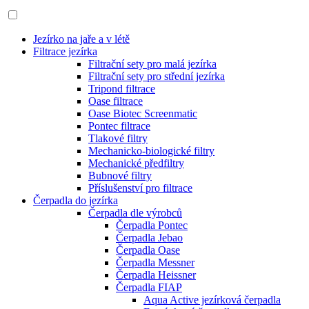
Jezírko na jaře a v létě
Filtrace jezírka
Filtrační sety pro malá jezírka
Filtrační sety pro střední jezírka
Tripond filtrace
Oase filtrace
Oase Biotec Screenmatic
Pontec filtrace
Tlakové filtry
Mechanicko-biologické filtry
Mechanické předfiltry
Bubnové filtry
Příslušenství pro filtrace
Čerpadla do jezírka
Čerpadla dle výrobců
Čerpadla Pontec
Čerpadla Jebao
Čerpadla Oase
Čerpadla Messner
Čerpadla Heissner
Čerpadla FIAP
Aqua Active jezírková čerpadla