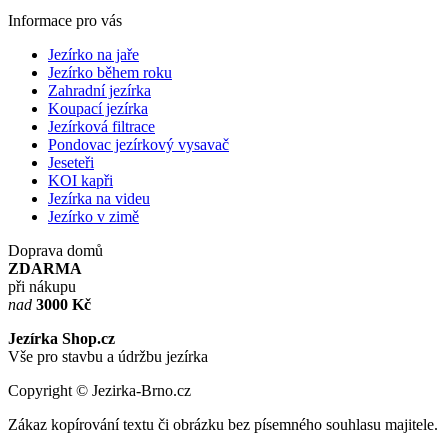
Informace pro vás
Jezírko na jaře
Jezírko během roku
Zahradní jezírka
Koupací jezírka
Jezírková filtrace
Pondovac jezírkový vysavač
Jeseteři
KOI kapři
Jezírka na videu
Jezírko v zimě
Doprava domů
ZDARMA
při nákupu
nad
3000 Kč
Jezírka Shop.cz
Vše pro stavbu a údržbu jezírka
Copyright © Jezirka-Brno.cz
Zákaz kopírování textu či obrázku bez písemného souhlasu majitele.