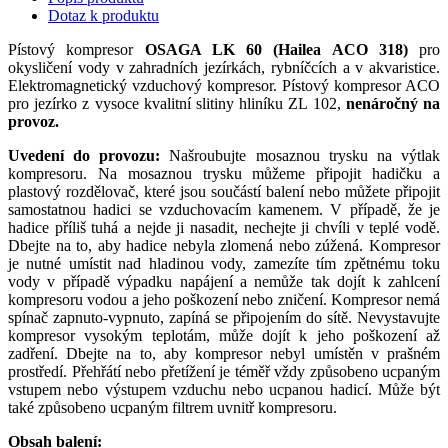
Dotaz k produktu
Pístový kompresor
OSAGA LK 60 (Hailea ACO 318)
pro
okysličení vody v zahradních jezírkách, rybníčcích a v akvaristice.
Elektromagnetický vzduchový kompresor. Pístový kompresor ACO
pro jezírko z vysoce kvalitní slitiny hliníku ZL 102,
nenáročný na
provoz.
Uvedení do provozu:
Našroubujte mosaznou trysku na výtlak
kompresoru. Na mosaznou trysku můžeme připojit hadičku a
plastový rozdělovač, které jsou součástí balení nebo můžete připojit
samostatnou hadici se vzduchovacím kamenem. V případě, že je
hadice příliš tuhá a nejde ji nasadit, nechejte ji chvíli v teplé vodě.
Dbejte na to, aby hadice nebyla zlomená nebo zúžená. Kompresor
je nutné umístit nad hladinou vody, zamezíte tím zpětnému toku
vody v případě výpadku napájení a nemůže tak dojít k zahlcení
kompresoru vodou a jeho poškození nebo zničení. Kompresor nemá
spínač zapnuto-vypnuto, zapíná se připojením do sítě. Nevystavujte
kompresor vysokým teplotám, může dojít k jeho poškození až
zadření. Dbejte na to, aby kompresor nebyl umístěn v prašném
prostředí. Přehřátí nebo přetížení je téměř vždy způsobeno ucpaným
vstupem nebo výstupem vzduchu nebo ucpanou hadicí. Může být
také způsobeno ucpaným filtrem uvnitř kompresoru.
Obsah balení: