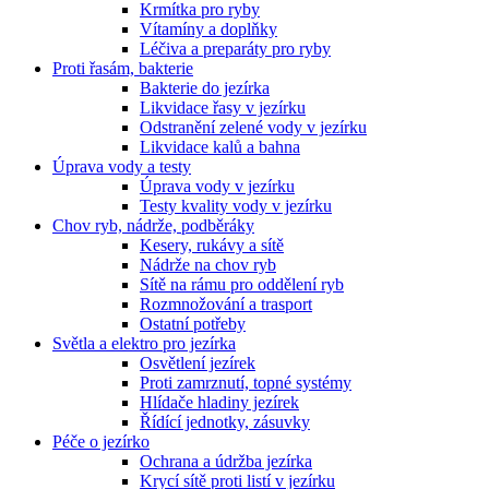
Krmítka pro ryby
Vítamíny a doplňky
Léčiva a preparáty pro ryby
Proti řasám, bakterie
Bakterie do jezírka
Likvidace řasy v jezírku
Odstranění zelené vody v jezírku
Likvidace kalů a bahna
Úprava vody a testy
Úprava vody v jezírku
Testy kvality vody v jezírku
Chov ryb, nádrže, podběráky
Kesery, rukávy a sítě
Nádrže na chov ryb
Sítě na rámu pro oddělení ryb
Rozmnožování a trasport
Ostatní potřeby
Světla a elektro pro jezírka
Osvětlení jezírek
Proti zamrznutí, topné systémy
Hlídače hladiny jezírek
Řídící jednotky, zásuvky
Péče o jezírko
Ochrana a údržba jezírka
Krycí sítě proti listí v jezírku