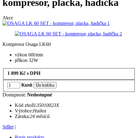
kompresor, placka, hadička
Akce
Kompresor Osaga LK60
výkon 60l/min
příkon 32W
1 899
Kč
s DPH
Kusů
Do košíku
Dostupnost:
Nedostupné
Kód zboží:
35010023X
Výrobce:
Hailea
Záruka:
24 měsíců
Sdílet
|
Popis produktu