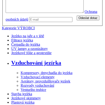
Ochrana
Odeslat dotaz
osobních údajů
Kategorie
VÝROBCI
Jezírko na jaře a v létě
Filtrace jezírka
Čerpadla do jezírka
UV lampy a ozonizátory
Jezírkové fólie a geotextilie
Vzduchování jezírka
Kompresory, dmychadla do jezírka
Vzduchovací elementy
Aerátory, provzdušňovače jezírek
Rozvody vzduchování
Venturiho trubice
Stavba jezírka
Jezírkové skimmery
Plastová jezírka