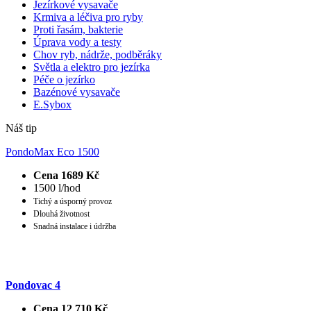
Jezírkové vysavače
Krmiva a léčiva pro ryby
Proti řasám, bakterie
Úprava vody a testy
Chov ryb, nádrže, podběráky
Světla a elektro pro jezírka
Péče o jezírko
Bazénové vysavače
E.Sybox
Náš tip
PondoMax Eco 1500
Cena 1689 Kč
1500 l/hod
Tichý a úsporný provoz
Dlouhá životnost
Snadná instalace i údržba
Pondovac 4
Cena 12 710 Kč