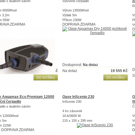
z
adlo s duálním sáním
Výkonné čerpadlo
E
n 6000l/hod
Výkon 13500l/hod
k 3,2m
Výtlak 5m
V
on 55W
Příkon 230W
P
RAVA ZDARMA
DOPRAVA ZDARMA
V
D
upnost:
Skladem
Dostupnost:
Na dotaz
D
adem
13 381
Kč
Na dotaz
19 555
Kč
S
DO KOŠÍKU
DO KOŠÍKU
e Aquamax Eco Premium 12000
Oase InScenio 230
O
rační čerpadlo
f
InScenio 230
adlo s duálním sáním
Č
4 ks zásuvek
n 12000l/hod
16 A/3600 W
V
ak 5m
215 x 155 x 295 mm
V
on 110W
P
e
DOPRAVA ZDARMA
D