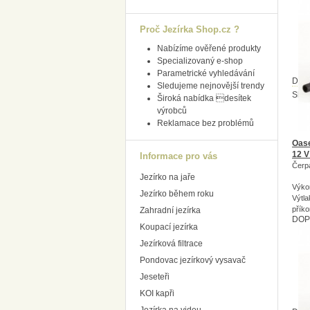
Proč Jezírka Shop.cz ?
Nabízíme ověřené produkty
Specializovaný e-shop
Parametrické vyhledávání
Dost
Sledujeme nejnovější trendy
Skl
Široká nabídka desítek
výrobců
Reklamace bez problémů
Oas
12 V
Informace pro vás
Čerp
Jezírko na jaře
Výko
Jezírko během roku
Výtla
přík
Zahradní jezírka
DOP
Koupací jezírka
Jezírková filtrace
Pondovac jezírkový vysavač
Jeseteři
KOI kapři