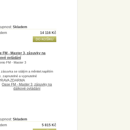
tupnost:
Skladem
adem
14 116
Kč
DO KOŠÍKU
e FM - Master 3, zásuvky na
ové ovládání
enio FM - Master 3
1 zásuvka se stálým a měnitel.napětím
x. zapnutelné a vypnutelné
RAVA ZDARMA
tupnost:
Skladem
adem
5 815
Kč