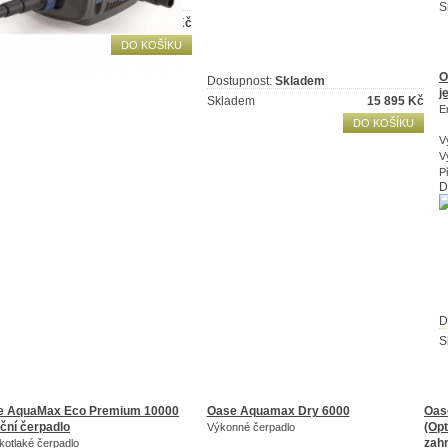
upnost:
Skladem
S
adem
22 114
Kč
DO KOŠÍKU
O
Dostupnost:
Skladem
j
Skladem
15 895
Kč
E
DO KOŠÍKU
V
V
P
D
D
S
e AquaMax Eco Premium 10000
Oase Aquamax Dry 6000
Oas
rační čerpadlo
(Op
Výkonné čerpadlo
zahr
kotlaké čerpadlo