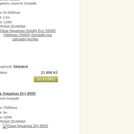
geticky úsporné čerpadlo
n 20 000l/hod
ak 2,2m
on 120W
RAVA ZDARMA
tupnost:
Skladem
adem
21 606
Kč
DO KOŠÍKU
e Aquamax Dry 8000
nné čerpadlo
n 7500l/hod
ak 3m
on 100W
RAVA ZDARMA