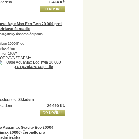
kladem
6 464
Kč
DO KOŠÍKU
ase AquaMax Eco Twin 20.000 profi
ezírkové čerpadlo
nergeticky úsporné čerpadlo
ýkon 20000l/hod
ýtlak 4,5m
říkon 198W
OPRAVA ZDARMA
ostupnost:
Skladem
kladem
26 690
Kč
DO KOŠÍKU
e Aquamax Gravity Eco 20000
timax 20000) čerpadlo pro
adní jezírka