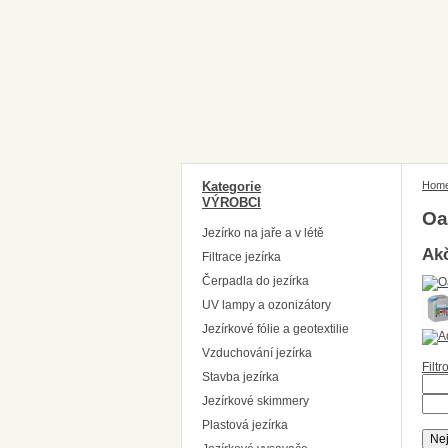
Kategorie
Hom
VÝROBCI
Oa
Jezírko na jaře a v létě
Akč
Filtrace jezírka
Čerpadla do jezírka
UV lampy a ozonizátory
Jezírkové fólie a geotextilie
Vzduchování jezírka
Filt
Stavba jezírka
Jezírkové skimmery
Plastová jezírka
Nej