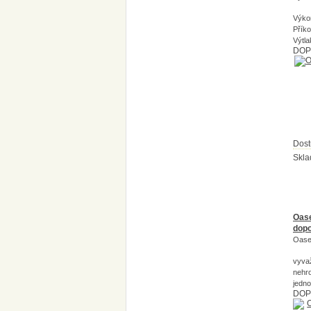
Výko
Přík
Výtla
DOP
Dost
Skl
Oase
dopo
Oase
vyvaž
nehro
jedn
DOP