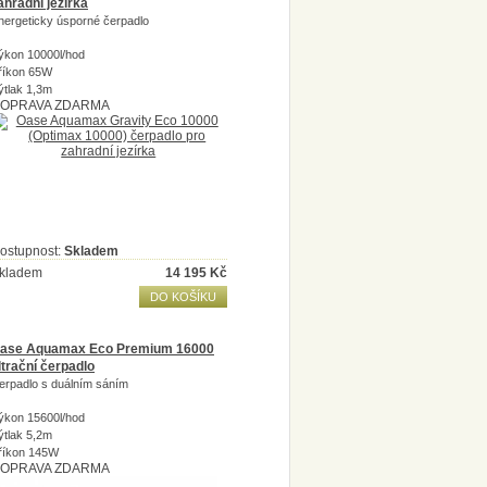
ahradní jezírka
nergeticky úsporné čerpadlo
ýkon 10000l/hod
říkon 65W
ýtlak 1,3m
OPRAVA ZDARMA
ostupnost:
Skladem
kladem
14 195
Kč
DO KOŠÍKU
ase Aquamax Eco Premium 16000
iltrační čerpadlo
erpadlo s duálním sáním
ýkon 15600l/hod
ýtlak 5,2m
říkon 145W
OPRAVA ZDARMA