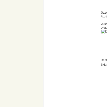
Oase
Rozdě
vstup
výstu
Dost
Skl