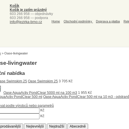
Košík
Košík je zatím prázdný
603 266 958 — objednávky
603 266 958 — podpora
Home
Obchodní podmínky
Doprava a platba
Rek
info@jezirka-brno.cz
e
>
Oase-livingwater
se-livingwater
ní nabídka
Oase Swimskim 25
3 705
Kč
Oase AquaActiv PondClear 5000 ml na 100 m3
1 955
Kč
Oase AquaActiv PondClear 500 ml na 10 m3 - odstraně
rovat podle výrobců nebo parametrů
Kč
Kč
prodávanější
Nejlevnější
Nejdražší
Abecedně