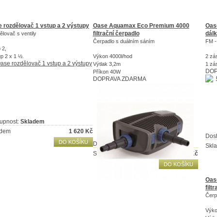
 rozdělovač 1 vstup a 2 výstupy
Oase Aquamax Eco Premium 4000
Oase
filtrační čerpadlo
dálk
lovač s ventily
Čerpadlo s duálním sáním
FM -
 2,
p 2 x 1 ½.
Výkon 4000l/hod
2 zá
Výtlak 3,2m
1 zá
DOP
Příkon 40W
DOPRAVA ZDARMA
upnost:
Skladem
adem
1 620
Kč
Dos
DO KOŠÍKU
Dostupnost:
Skladem
Skl
Skladem
8 723
Kč
DO KOŠÍKU
Oas
filt
Čerp
Výko