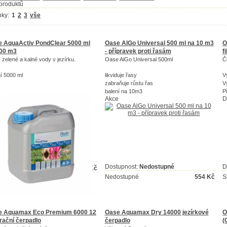
produktů
nky:
1
2
3
vše
 AquaActiv PondClear 5000 ml
Oase AlGo Universal 500 ml na 10 m3
O
100 m3
- přípravek proti řasám
f
č zelené a kalné vody v jezírku.
Oase AlGo Universal 500ml
Č
í 5000 ml
likviduje řasy
V
zabraňuje růstu řas
V
e
balení na 10m3
P
Akce
D
upnost:
Na dotaz
Dostupnost:
Nedostupné
D
otaz
1 955
Kč
Nedostupné
554
Kč
S
e Aquamax Eco Premium 6000 12
Oase Aquamax Dry 14000 jezírkové
O
ltrační čerpadlo
čerpadlo
(