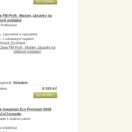
DO KOŠÍKU
 FM Profi - Master, zásuvky na
ové ovládání
 Profimaster
s. zapnutelné a vypnutelné
s. s měnitelným napětím
RAVA ZDARMA
tupnost:
Skladem
adem
8 555
Kč
DO KOŠÍKU
e Aquamax Eco Premium 6000
rační čerpadlo
adlo s duálním sáním
n 6000l/hod