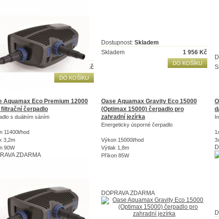
Dostupnost:
Skladem
Skladem
1 956
Kč
upnost:
Skladem
D
DO KOŠÍKU
adem
14 070
Kč
S
DO KOŠÍKU
e Aquamax Eco Premium 12000
Oase Aquamax Gravity Eco 15000
O
 filtrační čerpadlo
(Optimax 15000) čerpadlo pro
d
zahradní jezírka
adlo s duálním sáním
I
Energeticky úsporné čerpadlo
n 11400l/hod
1
k 3,2m
Výkon 15000l/hod
3
D
on 90W
Výtlak 1,8m
RAVA ZDARMA
Příkon 85W
DOPRAVA ZDARMA
D