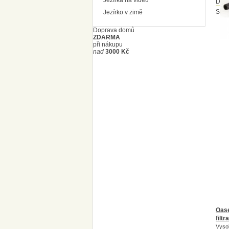
Jezírka na videu
Dost
Skl
Jezírko v zimě
Doprava domů
ZDARMA
při nákupu
nad
3000 Kč
Oas
filt
Vyso