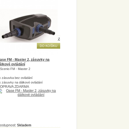
ostupnost:
Skladem
kladem
17 082
Kč
DO KOŠÍKU
ase FM - Master 2, zásuvky na
álkové ovládání
nScenio FM - Master 2
x zásuvka bez ovládání
x zásuvky na dálkové ovládání
OPRAVA ZDARMA
ostupnost:
Skladem