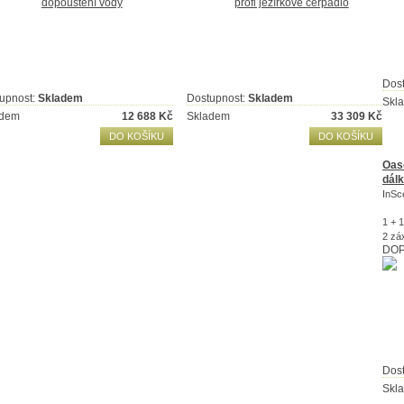
Dos
upnost:
Skladem
Dostupnost:
Skladem
Skl
adem
12 688
Kč
Skladem
33 309
Kč
DO KOŠÍKU
DO KOŠÍKU
Oas
dálk
InSc
1 + 
2 zá
DOP
Dos
Skl