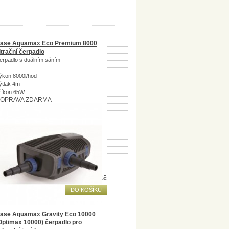
ase Aquamax Eco Premium 8000
iltrační čerpadlo
erpadlo s duálním sáním
ýkon 8000l/hod
ýtlak 4m
říkon 65W
OPRAVA ZDARMA
ostupnost:
Skladem
kladem
12 800
Kč
DO KOŠÍKU
ase Aquamax Gravity Eco 10000
Optimax 10000) čerpadlo pro