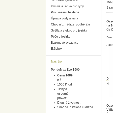
Jezírkové vysavače
156 
Krmiva a léčiva pro ryby
Strá
Proti řasám, bakterie
Úprava vody a testy
Oase
Chov ryb, nádrže, podběráky
na 
Čisti
Světla a elektro pro jezírka
Péče o jezírko
Balen
Bazénové vysavače
Akc
E.Sybox
Náš tip
PondoMax Eco 1500
Cena 1689
Dost
Kč
Na d
1500 l/hod
Tichý a
úsporný
provoz
Dlouhá životnost
Oas
Snadná instalace i údržba
V fi