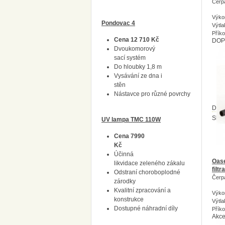
Čerp
Výko
Pondovac 4
Výtla
Přík
Cena 12 710 Kč
DOP
Dvoukomorový
sací systém
Do hloubky 1,8 m
Vysávání ze dna i
stěn
Nástavce pro různé povrchy
Dost
Skl
UV lampa TMC 110W
Cena 7990
Kč
Účinná
Oas
likvidace zeleného zákalu
filt
Odstraní choroboplodné
Čerp
zárodky
Kvalitní zpracování a
Výko
konstrukce
Výtl
Dostupné náhradní díly
Přík
Akc