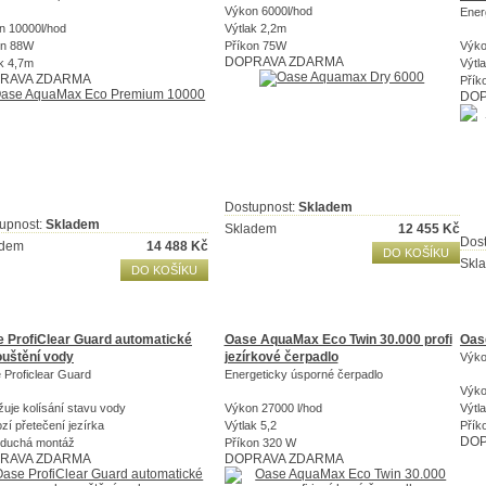
Výkon 6000l/hod
Ener
n 10000l/hod
Výtlak 2,2m
on 88W
Příkon 75W
Výko
DOPRAVA ZDARMA
k 4,7m
Výtl
RAVA ZDARMA
Přík
DOP
Dostupnost:
Skladem
upnost:
Skladem
Skladem
12 455
Kč
Dos
adem
14 488
Kč
DO KOŠÍKU
Skl
DO KOŠÍKU
 ProfiClear Guard automatické
Oase AquaMax Eco Twin 30.000 profi
Oas
uštění vody
jezírkové čerpadlo
Výko
 Proficlear Guard
Energeticky úsporné čerpadlo
Výko
uje kolísání stavu vody
Výkon 27000 l/hod
Výtl
zí přetečení jezírka
Výtlak 5,2
Přík
DOP
oduchá montáž
Příkon 320 W
RAVA ZDARMA
DOPRAVA ZDARMA